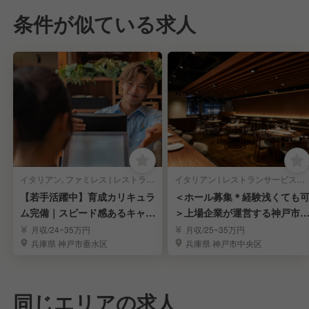
条件が似ている求人
イタリアン, ファミレス | レストランサービス・ホールスタッフ
イタリアン | レストランサービス・ホールスタッフ
【若手活躍中】育成カリキュラ
＜ホール募集＊経験浅くても
ム完備｜スピード感あるキャリ
＞上場企業が運営する神戸市
アアップを実現
の人気イタリアン
月収/24~35万円
月収/25~35万円
兵庫県 神戸市垂水区
兵庫県 神戸市中央区
同じエリアの求人