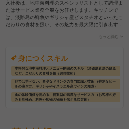
入社後は、地中海料理のスペシャリストとして調理ま
たはサービス業務全般をお任せします。キッチンで
は、淡路島の鮮魚やギリシャ産ピスタチオといったこ
だわりの食材を扱い、その魅力を最大限に引き出す調
理技術を磨きます。季節ごとのメニュー開発にも積極
もっと読む
的に関わっていただきます。
ホールでは、お客様を地中海の世界へといざなう水先
案内人です。高級ホテルバーに負けない「超クリーミ
身につくスキル
ーな泡」のビールを注ぐ技術の習得から始まり、ギリ
シャやイスラエルといった珍しい産地のワインを
本格的な地中海料理とメニュー開発のスキル （淡路島直送の鮮魚
など、こだわりの食材を扱う調理技術）
RIEDELのグラスで提供。一杯のドリンク、一皿の料
理に込められた物語を伝えるプロを目指してくださ
他では学べない、希少なドリンクの専門知識と技術 （特別なビー
ルの注ぎ方、ギリシャやイスラエル産ワインの知識）
い。
食の体験価値を高める、提案型の高度なサービス力 （お客様の好
みを見極め、料理や飲物の物語を伝える接客術）