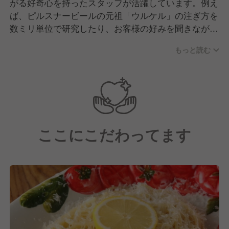
がる好奇心を持ったスタッフが活躍しています。例え
ば、ピルスナービールの元祖「ウルケル」の注ぎ方を
数ミリ単位で研究したり、お客様の好みを聞きながら
イスラエルの珍しいワインをお勧めしたり。自分の知
もっと読む
識や技術で、お客様の「美味しい」を引き出すことに
喜びを感じるプロが集まっています。
チームとしては、それぞれの得意分野をリスペクト
し、教え合う文化があります。画一的なマニュアルよ
りも、スタッフ一人ひとりの個性や「やってみたい」
という気持ちを尊重する職場です。経験を活かして即
ここにこだわってます
戦力として活躍したい方はもちろん、専門性を高めて
いきたいという意欲ある方を歓迎します。