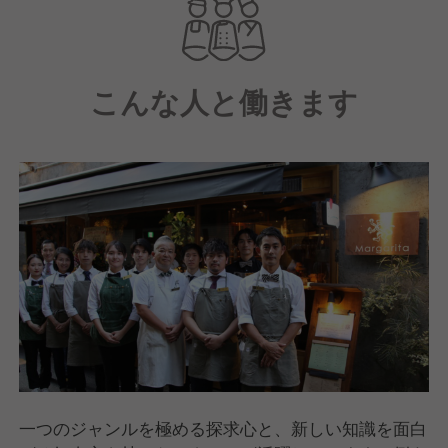
ャ産ピスタチオを店で砕いて作る無添加のパスタな
ど、食材のルーツと鮮度を大切にしています。日常使
いできる価格帯でありながら、一皿一皿に本物のこだ
こんな人と働きます
わりを詰め込み、お客様の日常に彩りを添える。そん
な価値ある食体験を追求している会社です。
一つのジャンルを極める探求心と、新しい知識を面白