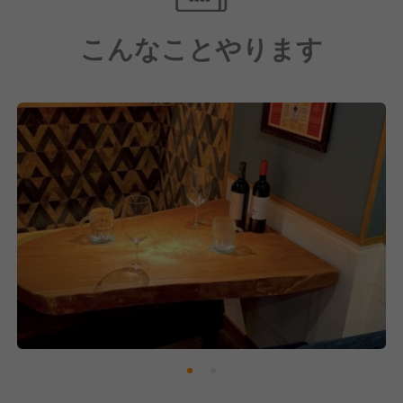
します。地中海各国の個性豊かなワインの魅力を最大
こんなことやります
限に引き出すための投資は惜しみません。本物を知る
お客様に選ばれる、確かな理由が私たちの店にはあり
ます。