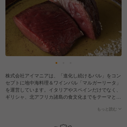
株式会社アイマニアは、「進化し続けるバル」をコン
セプトに地中海料理＆ワインバル「マルガーリータ」
を運営しています。イタリアやスペインだけでなく、
ギリシャ、北アフリカ諸島の食文化までをテーマと
し、"非日常を日常に！"を合言葉に、一時的なブーム
もっと読む
に左右されない本質的な価値をお客様に提供し続けて
います。 （出典：株式会社アイマニア公式HP）
料理は淡路島直送の昼網鮮魚のカルパッチョ、ギリシ