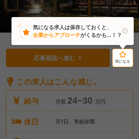
気になる求人は保存しておくと、
企業からアプローチ
がくるかも...！？
応募画面へ進む
気になる
気になる
この求人はこんな感じ。
給与
24~30
月収
万円
休日
月7日、有給休暇