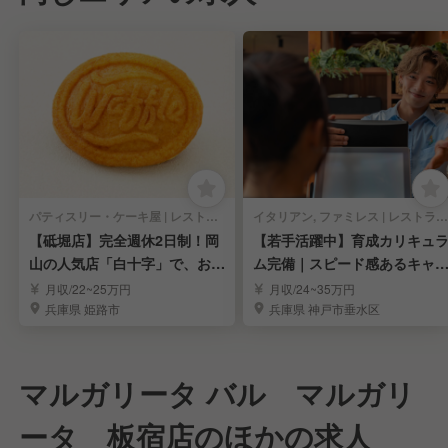
パティスリー・ケーキ屋 | レストランサービス・ホールスタッフ
イタリアン, ファミレス | レストランサービス・ホールスタッフ
【砥堀店】完全週休2日制！岡
【若手活躍中】育成カリキュ
山の人気店「白十字」で、お菓
ム完備｜スピード感あるキャ
子と笑顔を届ける
アアップを実現
月収/22~25万円
月収/24~35万円
兵庫県 姫路市
兵庫県 神戸市垂水区
マルガリータ バル マルガリ
ータ 板宿店のほかの求人