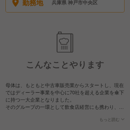
勤務地
弔休暇、産前産後休暇
兵庫県 神戸市中央区
こんなことやります
母体は、もともと中古車販売業からスタートし、現在
ではディーラー事業を中心に70社を超える企業を傘下
に持つ一大企業となりました。
そのグループの一環として飲食店経営にも携わり、ス
テーキハウスを運営しています。
もっと読む
この度、新たに神戸に誕生するレストランでホールス