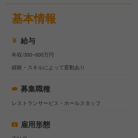
タッフを募集します。
基本情報
フランス料理やイタリア料理の技法をベースに、神戸
の地元食材を活かした地産地消の料理を提供予定で
す。
業務内容は、お客様のご案内、オーダー対応、ドリン
給与
ク・料理の提供、清掃などのサービス業務全般です。
レストランでのサービス経験がある方を歓迎します。
年収/300~600万円
休日は月8日・年間96日で、有給休暇や産前産後休暇
経験・スキルによって変動あり
も充実しています。
福利厚生には社員割引、資格支援制度などがあり、決
募集職種
算賞与が年1回支給されます。
オープニングスタッフとして活躍したい方をお待ちし
レストランサービス・ホールスタッフ
ております。
当社サイト、フーズラボ・エージェントですがこのほ
雇用形態
かにも飲食店の求人を多数揃えております。
地元で働きたい方、都心部で働きたいけど引っ越しの