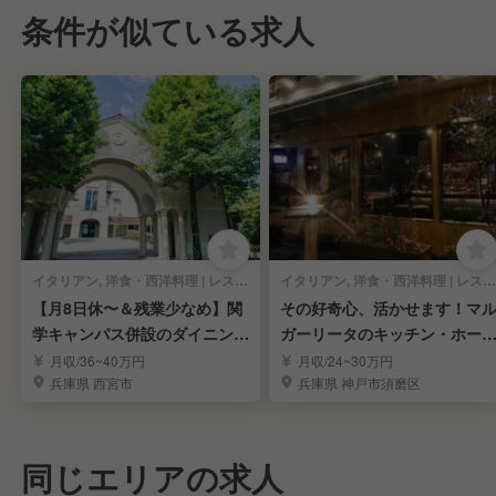
条件が似ている求人
イタリアン, 洋食・西洋料理 | レストランサービス・ホールスタッフ
イタリアン, 洋食・西洋料理 | レストランサービス・ホールスタッフ
【月8日休〜＆残業少なめ】関
その好奇心、活かせます！マ
学キャンパス併設のダイニング
ガーリータのキッチン・ホー
／宴会マネージャー
スタッフ！
月収/36~40万円
月収/24~30万円
兵庫県 西宮市
兵庫県 神戸市須磨区
同じエリアの求人