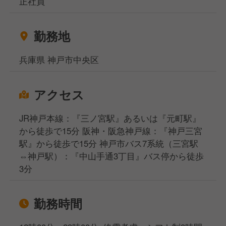
正社員
お金がなくて困っている方などなど…どんなお悩みも
ご相談ください！
勤務地
相談窓口事務所は東京、大阪、名古屋、福岡の4拠点
になりますが、WEB面談も実施しており、飲食専門
兵庫県 神戸市中央区
の転職・就職のプロが対応いたしますのでご安心くだ
さいませ。
アクセス
JR神戸本線：『三ノ宮駅』あるいは『元町駅』
から徒歩で15分 阪神・阪急神戸線：『神戸三宮
駅』から徒歩で15分 神戸市バス7系統（三宮駅
⇔神戸駅）：『中山手通3丁目』バス停から徒歩
3分
勤務時間