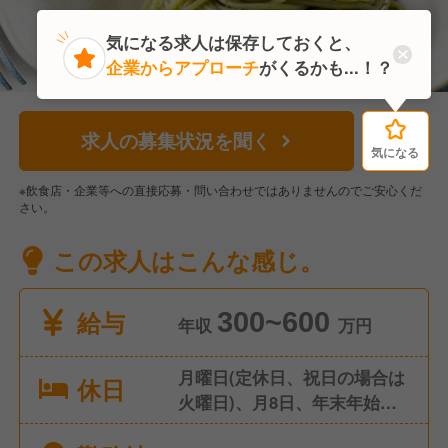
気になる求人は保存しておくと、
企業からアプローチ
がくるかも...！？
求人の募集状況を聞く
気になる
気になる
※飲食店・企業等への直接応募・問い合わせではありませんのでご安心くだ
さい。
この求人はこんな感じ。
給与
300~600
年収
万円
月曜日(定休日、祝日の場合は
休日
火曜日)、月8日、年末年始休
暇、年間96日、有給休暇、慶