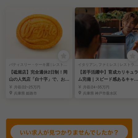
パティスリー・ケーキ屋 | レストランサービス・ホールスタッフ
イタリアン, ファミレス | レストランサービス・ホールスタッフ
【砥堀店】完全週休2日制！岡
【若手活躍中】育成カリキュ
山の人気店「白十字」で、お菓
ム完備｜スピード感あるキャ
子と笑顔を届ける
アアップを実現
月収/22~25万円
月収/24~35万円
兵庫県 姫路市
兵庫県 神戸市垂水区