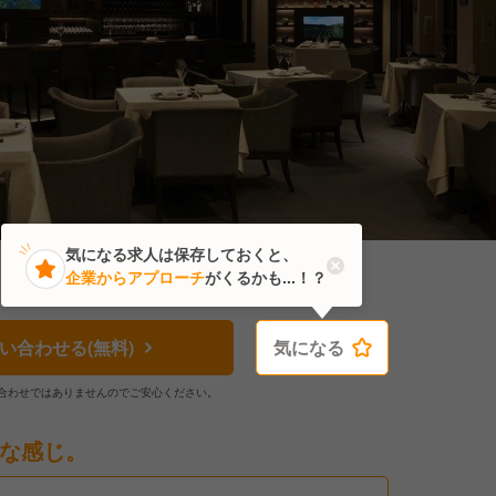
気になる求人は保存しておくと、
企業からアプローチ
がくるかも...！？
い合わせる(無料)
気になる
気になる
合わせではありませんのでご安心ください。
な感じ。