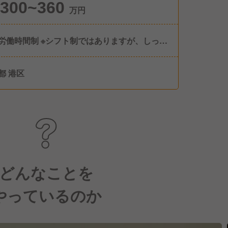
300~360
万円
労働時間制 ※シフト制ではありますが、しっか
季休暇 ■年始休暇 ■慶弔休暇 ■有
暇
都 港区
どんなことを
やっているのか