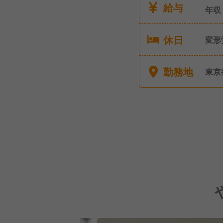
給与
年収
休日
変形
り休めます！ ■夏
給休
勤務地
東京