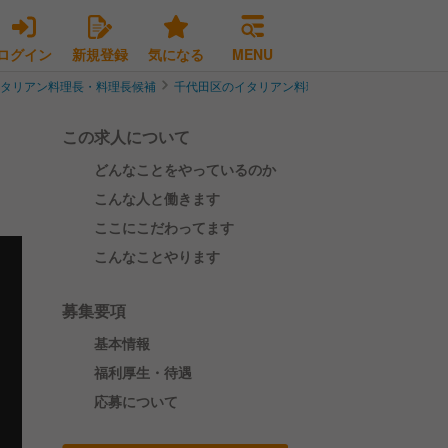
ログイン
新規登録
気になる
MENU
イタリアン料理長・料理長候補
千代田区のイタリアン料理長・料理長候補
【東
この求人について
どんなことをやっているのか
こんな人と働きます
ここにこだわってます
こんなことやります
募集要項
基本情報
福利厚生・待遇
応募について