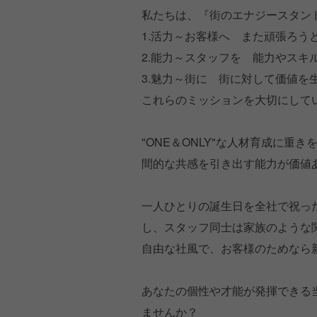
私たちは、『街のエナジースタン
1.活力～お客様へ また頑張ろう
2.能力～スタッフを 能力やスキ
3.魅力～街に 街に対して価値を
これらのミッションを大切にして
"ONE＆ONLY"な人材育成に重
間的な共感を引き出す能力が価値
一人ひとりの誕生日を全社で祝っ
し、スタッフ同士は家族のような
自由な社風で、お客様のためなら
あなたの個性や才能が発揮できる
ませんか？