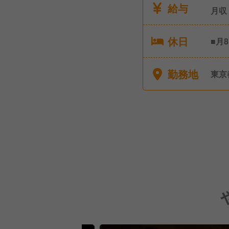
給与
月収
休日
■月
日以上
暇・
勤務地
東京