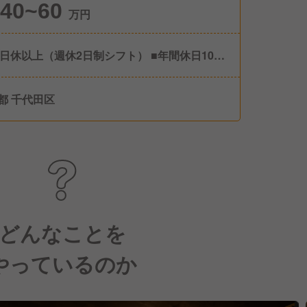
40~60
万円
8日休以上（週休2日制シフト） ■年間休日100
 ■年末年始(12/31～1/4の5日間) ■産前産後休
育児休業（取得実績あり） ■有給休暇 他
都 千代田区
どんなことを
やっているのか