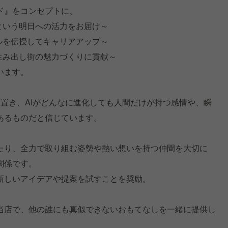
ド』をコンセプトに、
という明日への活力をお届け～
ルを伝授してキャリアアップ～
生み出し街の魅力づくりに貢献～
います。
きを置き、AIがどんなに進化しても人間だけが持つ感情や、瞬
あるものだと信じています。
たり、全力で取り組む姿勢や熱い想いを持つ仲間を大切に
関係です。
新しいアイデアや提案を試すことを奨励。
当店で、他の誰にも真似できないおもてなしを一緒に提供し