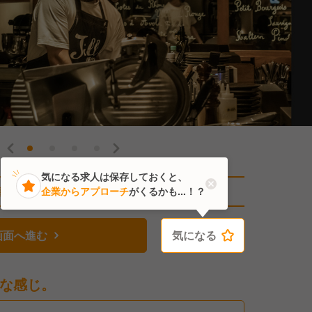
気になる求人は保存しておくと、
直近1人がこの求人を検討中
企業からアプローチ
がくるかも...！？
画面へ進む
気になる
気になる
な感じ。