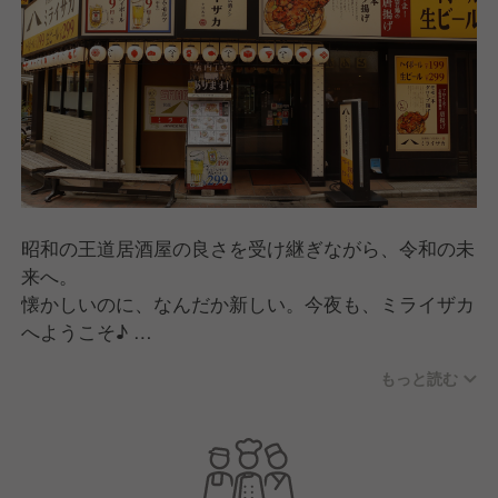
昭和の王道居酒屋の良さを受け継ぎながら、令和の未
来へ。
懐かしいのに、なんだか新しい。今夜も、ミライザカ
へようこそ♪
もっと読む
ざわざわ賑わうレトロモダンな空間で、ハイボール片
手に名物「モモ一本グローブ揚げ」にかぶりつく。農
家の想いがこもった季節食材の旨い一皿に、顔がほこ
ろぶ。
いつも元気なスタッフたちが、場を盛りあげてくる。