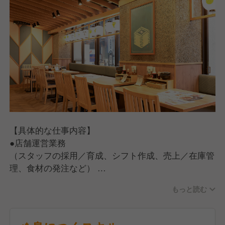
【具体的な仕事内容】
●店舗運営業務
（スタッフの採用／育成、シフト作成、売上／在庫管
理、食材の発注など）
●ホール・キッチン業務
もっと読む
（お客さま対応、ご案内、オーダー受付、料理、ドリ
ンクの提供、お会計、調理、仕込み、食器洗い）
【入社後の流れ】