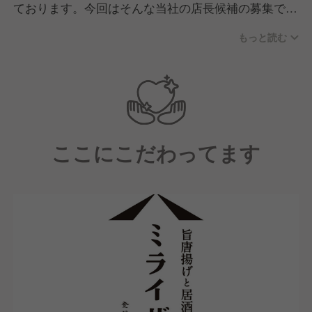
ております。今回はそんな当社の店長候補の募集で
す。
もっと読む
【配属店舗にて】
中途入社者向けの研修（店舗技術の基礎知識、社内制
度、理念を学ぶ）を受講頂きます。
【研修後は】
ここにこだわってます
キッチン業務やホール業務、運営業務を学んでいただ
きながら、店長としての一連の業務を学んでいただき
ます。
【その後は】約1年～3年の間に店長に昇進し、店舗の
運営を行っていただきます。
【店長になった後は】
実は多様なキャリアパスがあります。（例）本部の管
理部門やマーケティング・店舗開発等