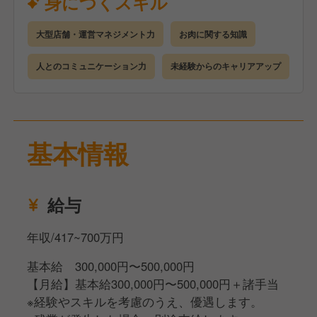
身につくスキル
手厚い研修とサポート体制を完備しているので、店舗
運営の経験がない方でも安心してスタートできます。
大型店舗・運営マネジメント力
お肉に関する知識
●座学研修（2日間）
企業や店舗について理解を深めていただきます。
人とのコミュニケーション力
未経験からのキャリアアップ
●店舗研修（3カ月）
研修店舗で詳細なマニュアルを見ながら学んでいただ
きます。
●eラーニング
基本情報
ビジネスマナーも身につくので未経験でも安心です。
●キャリアアップ
経験者であれば最短4カ月、未経験でも2年を目安に店
給与
長を目指すことが可能です
年収/417~700万円
基本給 300,000円〜500,000円
【月給】基本給300,000円〜500,000円＋諸手当
※経験やスキルを考慮のうえ、優遇します。