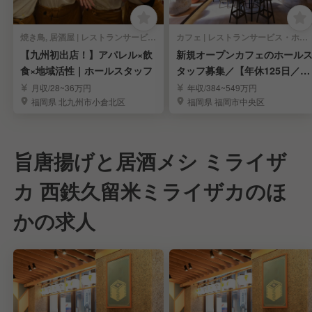
焼き鳥, 居酒屋 | レストランサービス・ホールスタッフ
カフェ | レストランサービス・ホールスタッフ
【九州初出店！】アパレル×飲
新規オープンカフェのホール
食×地域活性｜ホールスタッフ
タッフ募集／【年休125日／完
全週休2日制】
月収/28~36万円
年収/384~549万円
福岡県 北九州市小倉北区
福岡県 福岡市中央区
旨唐揚げと居酒メシ ミライザ
カ 西鉄久留米ミライザカのほ
かの求人