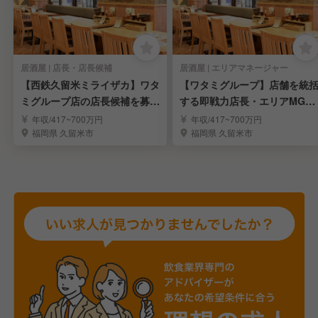
居酒屋 | 店長・店長候補
居酒屋 | エリアマネージャー
【西鉄久留米ミライザカ】ワタ
【ワタミグループ】店舗を統
ミグループ店の店長候補を募集
する即戦力店長・エリアMGR
／未経験可
候補を大募集！
年収/417~700万円
年収/417~700万円
福岡県 久留米市
福岡県 久留米市