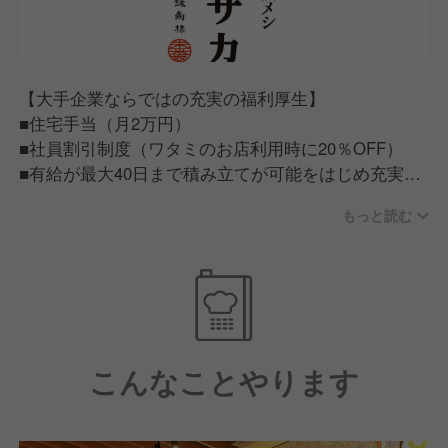
【大手企業ならではの充実の福利厚生】
■住宅手当（月2万円）
■社員割引制度（ワタミのお店利用時に20％OFF）
■有給が最大40日まで積み立てが可能をはじめ充実の
福利厚生
もっと読む
【従業員が話すワタミで働く魅力】
■ワタミで働く従業員は「人が良い」。仕事だけでは
ない一生ものの仲間が見つかる。■ワタミチャレンジ
アワード/仲間と夢を語る会等従業員のキャリア実現
に力を入れた制度もあり、この会社にいれば成長でき
こんなことやります
そうと思える環境づくりに力を入れています。