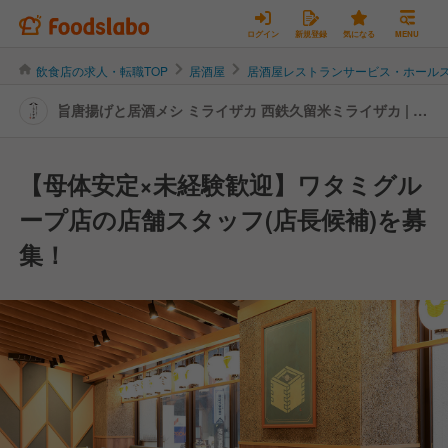
ログイン
新規登録
気になる
MENU
飲食店の求人・転職TOP
居酒屋
居酒屋レストランサービス・ホール
旨唐揚げと居酒メシ ミライザカ 西鉄久留米ミライザカ | レ
ストランサービス・ホールスタッフの転職・求人情報
【母体安定×未経験歓迎】ワタミグル
ープ店の店舗スタッフ(店長候補)を募
集！