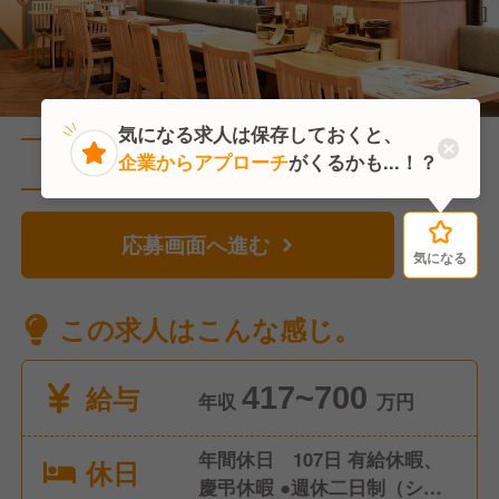
気になる求人は保存しておくと、
企業からアプローチ
がくるかも...！？
直近2人がこの求人を検討中
応募画面へ進む
気になる
気になる
この求人はこんな感じ。
給与
417~700
年収
万円
年間休日 107日 有給休暇、
休日
慶弔休暇 ●週休二日制（シフ