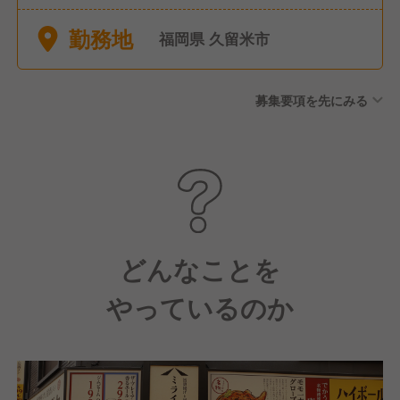
ト制） ●産前産後休暇（取
勤務地
得・復帰実績あり） ●育児休
福岡県 久留米市
暇（取得・復帰実績あり）
募集要項を先にみる
どんなことを
やっているのか