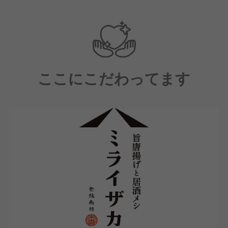
【配属店舗にて】
中途入社者向けの研修（店舗技術の基礎知識、社内制
度、理念を学ぶ）を受講頂きます。
【研修後は】
ここにこだわってます
キッチン業務やホール業務、運営業務を学んでいただ
きながら、店長としての一連の業務を学んでいただき
ます。
【その後は】約1年～3年の間に店長に昇進し、店舗の
運営を行っていただきます。
【店長になった後は】
実は多様なキャリアパスがあります。（例）本部の管
理部門やマーケティング・店舗開発等