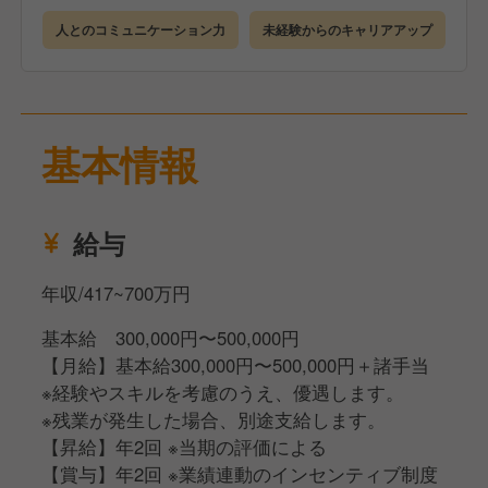
企業や店舗について理解を深めていただきます。
人とのコミュニケーション力
未経験からのキャリアアップ
●店舗研修（3カ月）
研修店舗で詳細なマニュアルを見ながら学んでいただ
きます。
●eラーニング
基本情報
ビジネスマナーも身につくので未経験でも安心です。
●キャリアアップ
経験者であれば最短4カ月、未経験でも2年を目安に店
給与
長を目指すことが可能です
年収/417~700万円
基本給 300,000円〜500,000円
【月給】基本給300,000円〜500,000円＋諸手当
※経験やスキルを考慮のうえ、優遇します。
※残業が発生した場合、別途支給します。
【昇給】年2回 ※当期の評価による
【賞与】年2回 ※業績連動のインセンティブ制度