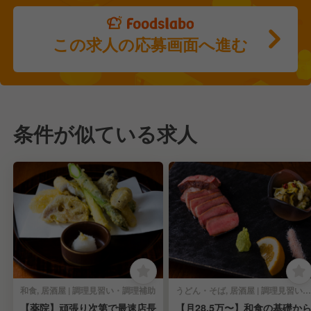
この求人の応募画面へ進む
条件が似ている求人
和食, 居酒屋 | 調理見習い・調理補助
うどん・そば, 居酒屋 | 調理見習い・調理補助
【薬院】頑張り次第で最速店長
【月28.5万〜】和食の基礎か