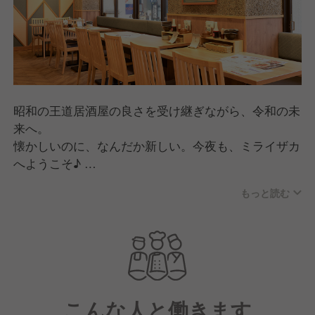
昭和の王道居酒屋の良さを受け継ぎながら、令和の未
来へ。
懐かしいのに、なんだか新しい。今夜も、ミライザカ
へようこそ♪
もっと読む
ざわざわ賑わうレトロモダンな空間で、ハイボール片
手に名物「モモ一本グローブ揚げ」にかぶりつく。農
家の想いがこもった季節食材の旨い一皿に、顔がほこ
ろぶ。
いつも元気なスタッフたちが、場を盛りあげてくる。
そんな酒場には、人の体温を感じるつながりが生まれ
こんな人と働きます
ます。