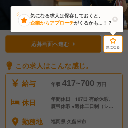
気になる求人は保存しておくと、
企業からアプローチ
がくるかも...！？
応募画面へ進む
気になる
気になる
この求人はこんな感じ。
給与
417~700
年収
万円
年間休日 107日 有給休暇、
休日
慶弔休暇 ●週休二日制（シフ
ト制） ●産前産後休暇（取
勤務地
得・復帰実績あり） ●育児休
福岡県 久留米市
暇（取得・復帰実績あり）