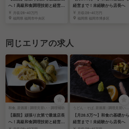
へ！高級和食調理技術と経営ス
経営まで！未経験から店長へ
キルを習得
月収/28~40万円
月収/28~40万円
福岡県 福岡市中央区
福岡県 福岡市博多区
同じエリアの求人
和食, 居酒屋 | 調理見習い・調理補助
うどん・そば, 居酒屋 | 調理見習い・調理補助
【薬院】頑張り次第で最速店長
【月28.5万〜】和食の基礎か
へ！高級和食調理技術と経営ス
経営まで！未経験から店長へ
キルを習得
月収/28~40万円
月収/28~40万円