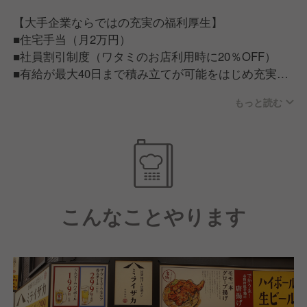
【大手企業ならではの充実の福利厚生】
■住宅手当（月2万円）
■社員割引制度（ワタミのお店利用時に20％OFF）
■有給が最大40日まで積み立てが可能をはじめ充実の
福利厚生
もっと読む
【従業員が話すワタミで働く魅力】
■ワタミで働く従業員は「人が良い」。仕事だけでは
ない一生ものの仲間が見つかる。■ワタミチャレンジ
アワード/仲間と夢を語る会等従業員のキャリア実現
に力を入れた制度もあり、この会社にいれば成長でき
こんなことやります
そうと思える環境づくりに力を入れています。