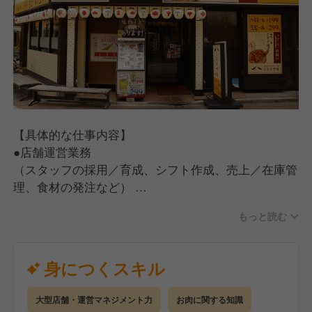
【具体的な仕事内容】
●店舗運営業務
（スタッフの採用／育成、シフト作成、売上／在庫管
理、食材の発注など）
●ホール・キッチン業務
もっと読む
（お客さま対応、ご案内、オーダー受付、料理、ドリ
ンクの提供、お会計、調理、仕込み、食器洗い）
【入社後の流れ】
身につくスキル
手厚い研修とサポート体制を完備しているので、店舗
運営の経験がない方でも安心してスタートできます。
大型店舗・運営マネジメント力
お肉に関する知識
●座学研修（2日間）