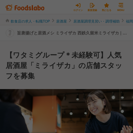
ログイン
新規登録
気になる
MENU
飲食店の求人・転職TOP
居酒屋
居酒屋調理見習い・調理補助
福
旨唐揚げと居酒メシ ミライザカ 西鉄久留米ミライザカ | 調
理見習い・調理補助の転職・求人情報
【ワタミグループ＊未経験可】人気
居酒屋「ミライザカ」の店舗スタッ
フを募集