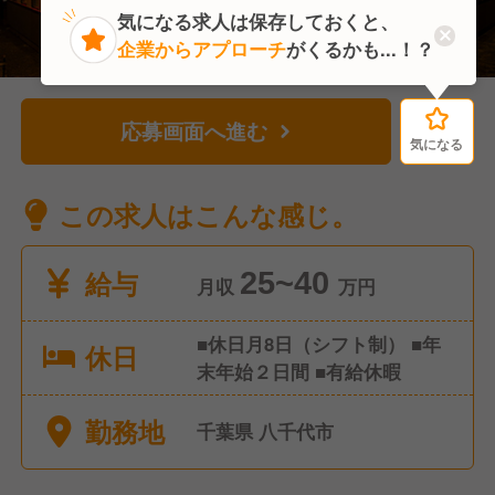
気になる求人は保存しておくと、
企業からアプローチ
がくるかも...！？
応募画面へ進む
気になる
気になる
この求人はこんな感じ。
給与
25~40
月収
万円
■休日月8日（シフト制） ■年
休日
末年始２日間 ■有給休暇
勤務地
千葉県 八千代市