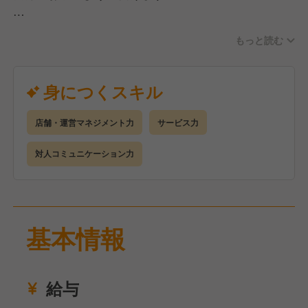
常に質の高いとんかつを提供し続けるため、とんかつ
認定員が定期的に巡回をしています。
【 仕事内容 】
検定試験により見習から初級、中級へとんかつ認定員
もっと読む
◆キッチン業務…とんかつ揚げ、カット料理の盛り付
が認定を行います。
け、食器洗い
さらに厳しい認定試験を乗り越え、「さくらのとんか
◆ホール業務…お客様のご案内、オーダー、配膳、お
身につくスキル
つを美味しく提供できる」と認められたスタッフには
会計
黒や金の名札を進呈。
◆店舗マネジメント業務…仕入れ、採用、育成、各種
店舗・運営マネジメント力
サービス力
数値管理 など
明確なランクアップ基準の提示とランクに合わせた名
対人コミュニケーション力
札は、スタッフにとって頑張りの証。
まずは店長代理として、ホール・調理のオペレーショ
スタッフのやりがいを見出すとともに、オペレーショ
ンを経験しましょう。
ンスキルの向上を目指します！
その後、店長として店舗マネジメント業務を担ってい
ただきます。
基本情報
また、スタッフの教育も大切なお仕事。
コミュニケーションをしっかりとりながら、お店を盛
り上げていきましょう◎
給与