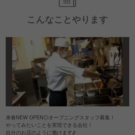
しさを受け継ぎ、炊きあがりはツヤツヤなお米です。
こんなことやります
油はカラダにやさしい不飽和脂肪酸含有の植物性
100％。
サクッと軽い仕上がりは、飽きがこない美味しさを引
き出します。
ご注文をいただいてから、一枚一枚丁寧に衣をつけて
揚げていきます。
::◆さまざまなシーンで楽しめるお店です◆::
定番の定食に加え、ひとくちカツや盛り合わせなど、
銘柄豚をふんだんにお楽しみいただいております。
夕食はもちろん、デートや宴会、お酒を飲む方にもご
満足いただける品揃えです。
ランチにはリーズナブルな値段で、自慢のとんかつ定
食を提供しています。
来春NEW OPEN◎オープニングスタッフ募集！
やってみたいことを実現できる会社！
::◆検定制度による基準値の高いとんかつ◆::
自分のお店のように働けます♪