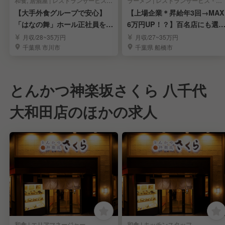
和食, 居酒屋 | レストランサービス・ホールスタッフ
ラーメン | レストランサービス・ホールスタッフ
【大手外食グループで安心】
【上場企業＊昇給年3回→MAX
「はなの舞」ホール正社員を募
6万円UP！？】百名店にも選
集
れたラーメン屋
月収/28~35万円
月収/27~35万円
千葉県 市川市
千葉県 船橋市
とんかつ神楽坂さくら 八千代
大和田店のほかの求人
和食 | エリアマネージャー
和食 | キッチンスタッフ