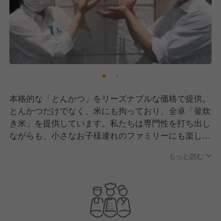
本格的な「とんかつ」をリーズナブルな価格で提供。
とんかつだけでなく、米にも拘っており、全卓「釜炊
き米」を提供しています。私たちは専門性を打ち出し
ながらも、小さなお子様連れのファミリーにも楽しん
で頂けるとんかつレストランとして、また、カップル
もっと読む
や主婦の皆様にも支持されております。現在国内25店
舗、2024年度には100店舗に向けて出店を加速してお
ります。