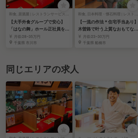
和食, 居酒屋 | レストランサービス・ホールスタッフ
和食, 日本料理・懐石料理 | レストランサービス・ホールスタッフ
【大手外食グループで安心】
【一流の作法＊住宅手当あり
「はなの舞」ホール正社員を募
木曽路で叶う上質なおもてな
集
と安定生活
月収/28~35万円
月収/23~30万円
千葉県 市川市
千葉県 船橋市
同じエリアの求人