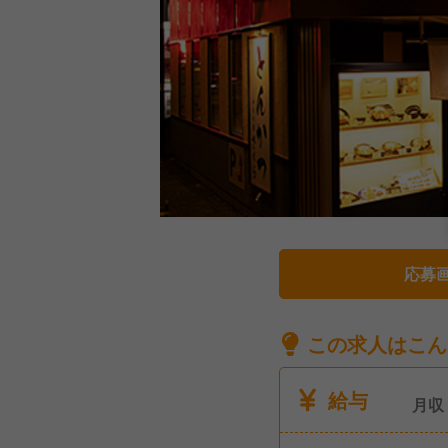
応募
この求人はこん
給与
月収