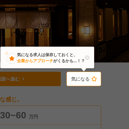
気になる求人は保存しておくと、
企業からアプローチ
がくるかも...！？
画面へ進む
気になる
気になる
な感じ。
30~60
万円