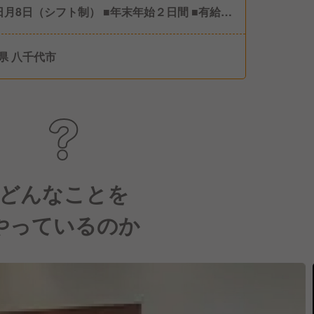
日月8日（シフト制） ■年末年始２日間 ■有給休
県 八千代市
どんなことを
やっているのか