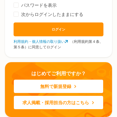
パスワードを表示
次からログインしたままにする
ログイン
利用規約・個人情報の取り扱い
（利用規約第４条、
第５条）に同意してログイン
はじめてご利用ですか？
無料で新規登録
求人掲載・採用担当の方はこちら