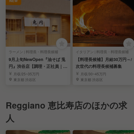
NEW
ラーメン | 料理長・料理長候補
イタリアン | 料理長・料理長候補
9月上旬NewOpen『油そば 兎
【料理長候補】月給30万円～/
円』渋谷店【調理・正社員｜店
次世代の料理長候補募集
長候補】
月収/25~35万円
月収/30~45万円
東京都 渋谷区
東京都 渋谷区
Reggiano 恵比寿店のほかの求
人