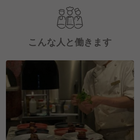
お料理は
ラグジュアリーな空間ながらカジュアルにお楽しみ頂
けます。
また隣接するESPRESSO D WORKS（グループのカ
こんな人と働きます
フェ）名物のパンケーキやコーヒーも提供していま
す。