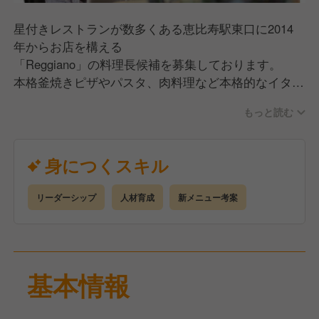
星付きレストランが数多くある恵比寿駅東口に2014
年からお店を構える
「Reggiano」の料理長候補を募集しております。
本格釜焼きピザやパスタ、肉料理など本格的なイタリ
アン料理をはじめ、フレンチ経験もあるシェフが作る
もっと読む
多彩なメニュー！とホスピタリティ溢れるお店です。
在籍スタッフも多いので、リーダーシップのある方、
学びたい方歓迎。
身につくスキル
初期研修を始め、勤務後も定期的な研修がある他、担
当SVのサポートもありますのでどんどんスキルアッ
リーダーシップ
人材育成
新メニュー考案
プできます。
新メニュー考案、仕込み、原価管理、発注、スタッフ
教育、サービスなどが業務内容となります。
基本情報