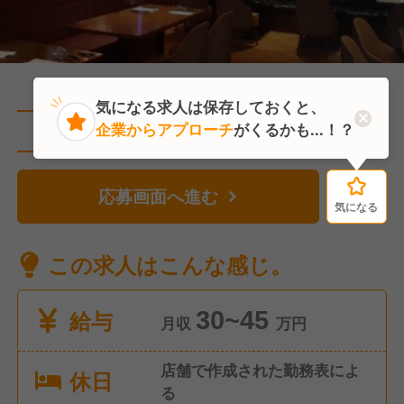
気になる求人は保存しておくと、
企業からアプローチ
がくるかも...！？
直近1人がこの求人を検討中
応募画面へ進む
気になる
気になる
この求人はこんな感じ。
給与
30~45
月収
万円
店舗で作成された勤務表によ
休日
る