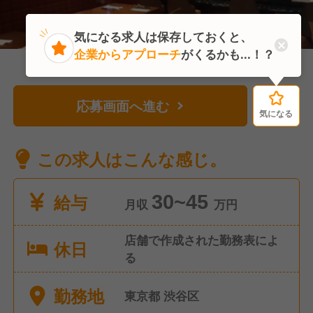
気になる求人は保存しておくと、
企業からアプローチ
がくるかも...！？
応募画面へ進む
気になる
気になる
この求人はこんな感じ。
給与
30~45
月収
万円
店舗で作成された勤務表によ
休日
る
勤務地
東京都 渋谷区