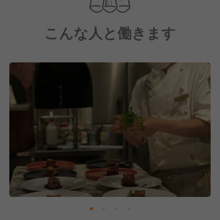
けます。
また隣接するESPRESSO D WORKS（グループのカ
こんな人と働きます
フェ）名物のパンケーキやコーヒーも提供していま
す。