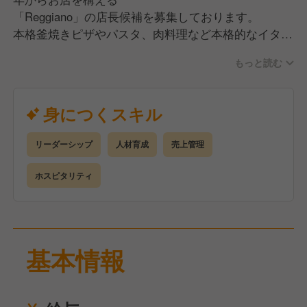
「Reggiano」の店長候補を募集しております。
本格釜焼きピザやパスタ、肉料理など本格的なイタリ
アン料理をはじめ、フレンチ出身のシェフが作る多彩
もっと読む
なメニュー！とホスピタリティ溢れるお店です。
在籍スタッフも多いので、リーダーシップのある方、
学びたい方歓迎。
身につくスキル
初期研修を始め、勤務後も定期的な研修がある他、担
当SVのサポートもありますのでどんどんスキルアッ
リーダーシップ
人材育成
売上管理
プできます。
売上管理、サービス業務、ドリンク作成、発注、シフ
ホスピタリティ
ト管理、簡単な料理補助、スタッフ教育などが業務内
容となります。
基本情報