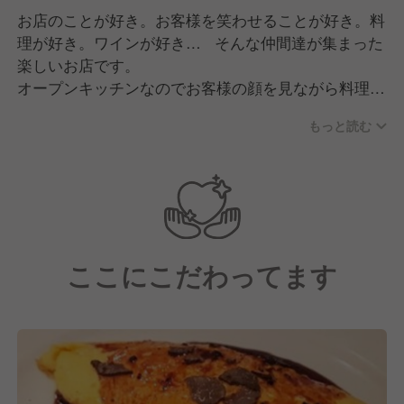
お店のことが好き。お客様を笑わせることが好き。料
理が好き。ワインが好き… そんな仲間達が集まった
楽しいお店です。
オープンキッチンなのでお客様の顔を見ながら料理を
作ることで自然と愛情がこもります。
もっと読む
ラグジュアリーな店内でも気さくなスタッフのサービ
スのおかげで肩肘張らずに楽しんでいただける雰囲気
です。お客様の笑顔になっていただく為にはチームワ
ークが不可欠。
スタッフ同士の仲も良く、コミュニケーションも多い
職場です。
ここにこだわってます