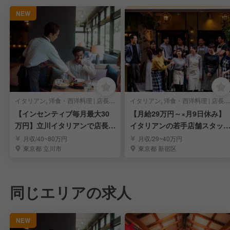
NEW
イタリアン, 洋食・西洋料理 | 店長・店長候補
イタリアン, 洋食・西洋料理 | 店長・店長候補
【インセンティブ毎月最大30
【月給29万円～×月9日休み】
万円】立川イタリアンで店長候
イタリアンの若手店舗スタッ
補を募集！
募集
月収/40~80万円
月収/29~40万円
東京都 立川市
東京都 新宿区
同じエリアの求人
NEW