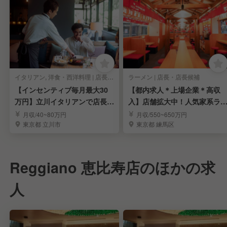
イタリアン, 洋食・西洋料理 | 店長・店長候補
ラーメン | 店長・店長候補
【インセンティブ毎月最大30
【都内求人＊上場企業＊高収
万円】立川イタリアンで店長候
入】店舗拡大中！人気家系ラ
補を募集！
メン「町田商店」
月収/40~80万円
月収/550~650万円
東京都 立川市
東京都 練馬区
Reggiano 恵比寿店のほかの求
人