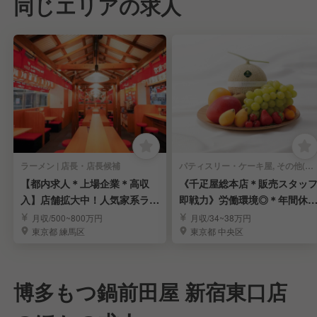
同じエリアの求人
ラーメン | 店長・店長候補
パティスリー・ケーキ屋, その他(料理ジャンル) | 店長・店長候補
【都内求人＊上場企業＊高収
《千疋屋総本店＊販売スタッ
入】店舗拡大中！人気家系ラー
即戦力》労働環境◎＊年間休1
メン「町田商店」
15日＊賞与年3回
月収/500~800万円
月収/34~38万円
東京都 練馬区
東京都 中央区
博多もつ鍋前田屋 新宿東口店