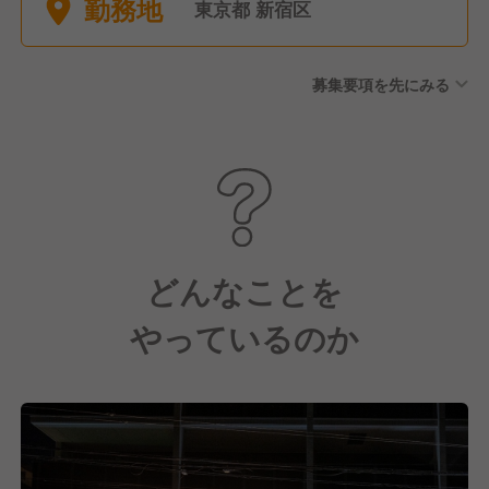
勤務地
暇 ・年末年始休暇（12月31日
東京都 新宿区
～1月3日） ・特別休暇（慶弔
休暇）
募集要項を先にみる
どんなことを
やっているのか