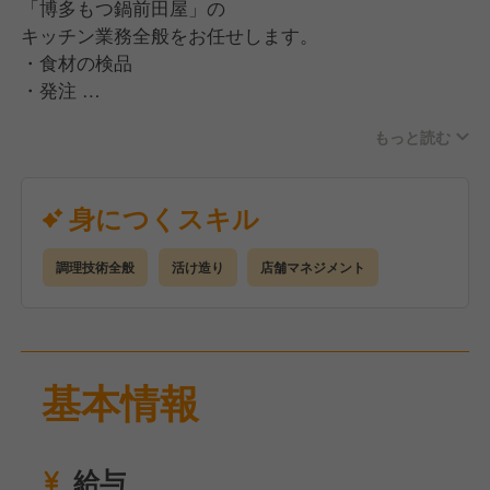
「博多もつ鍋前田屋」の
キッチン業務全般をお任せします。
・食材の検品
・発注
・食材カットや盛付け
もっと読む
・コース料理準備
・各種フードの調理 など
（清掃は業者委託しているのでありません）
身につくスキル
キッチン業務をメインに店舗状況に応じて幅広い
調理技術全般
活け造り
店舗マネジメント
業務に携わっていただきます！
基本情報
給与