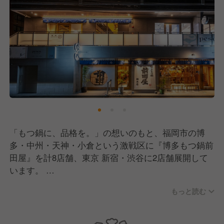
「もつ鍋に、品格を。」の想いのもと、福岡市の博
多・中州・天神・小倉という激戦区に『博多もつ鍋前
田屋』を計8店舗、東京 新宿・渋谷に2店舗展開して
います。
前田屋は高い鮮度の最高級国産和牛もつを使ったもつ
もっと読む
鍋を提供すると共に、活造りやお寿司など旬の素材を
活かしたサイドメニューも充実しています。