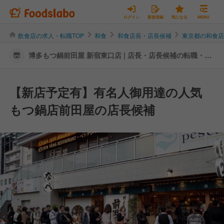
ログイン
新規登録
気になる
MENU
飲食店の求人・転職TOP
和食
和食店長・店長候補
東京都の和食
博多もつ鍋前田屋 新宿東口店 | 店長・店長候補の転職・求
人情報
【新店予定有】有名人御用達の人気
もつ鍋店前田屋の店長候補