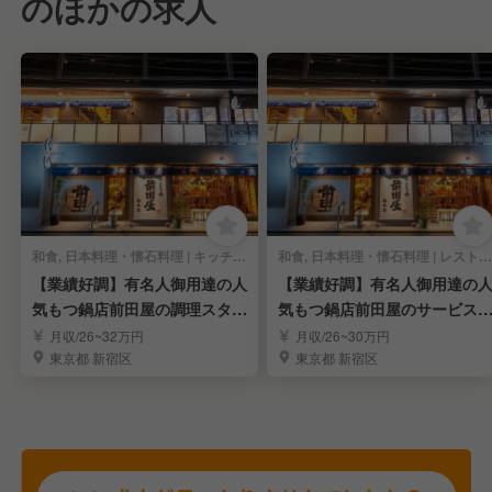
のほかの求人
和食, 日本料理・懐石料理 | キッチンスタッフ
和食, 日本料理・懐石料理 | レストランサービス・ホールスタッフ
【業績好調】有名人御用達の人
【業績好調】有名人御用達の
気もつ鍋店前田屋の調理スタッ
気もつ鍋店前田屋のサービス
フ
タッフ
月収/26~32万円
月収/26~30万円
東京都 新宿区
東京都 新宿区