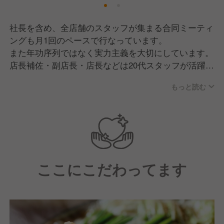
社長を含め、全店舗のスタッフが集まる合同ミーティ
ングも月1回のペースで行なっています。
また年功序列ではなく実力主義を大切にしています。
店長補佐・副店長・店長などは20代スタッフが活躍
中！その他にも、エリアマネージャー、統括マネージ
もっと読む
ャー、副料理長、総料理長、通販事業部門のスタッ
フ・マネジメントといった幅広いキャリアアップがで
きます。
ここにこだわってます