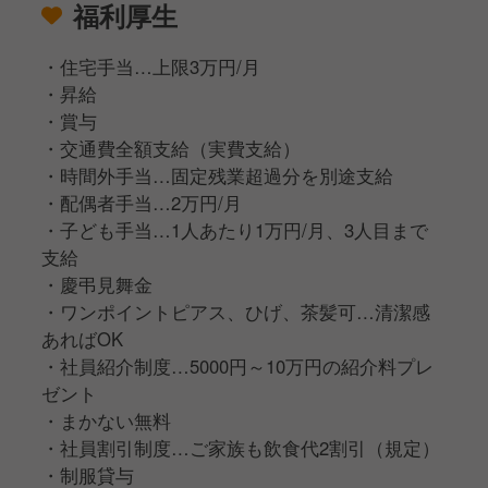
福利厚生
・住宅手当…上限3万円/月
・昇給
・賞与
・交通費全額支給（実費支給）
・時間外手当…固定残業超過分を別途支給
・配偶者手当…2万円/月
・子ども手当…1人あたり1万円/月、3人目まで
支給
・慶弔見舞金
・ワンポイントピアス、ひげ、茶髪可…清潔感
あればOK
・社員紹介制度…5000円～10万円の紹介料プレ
ゼント
・まかない無料
・社員割引制度…ご家族も飲食代2割引（規定）
・制服貸与