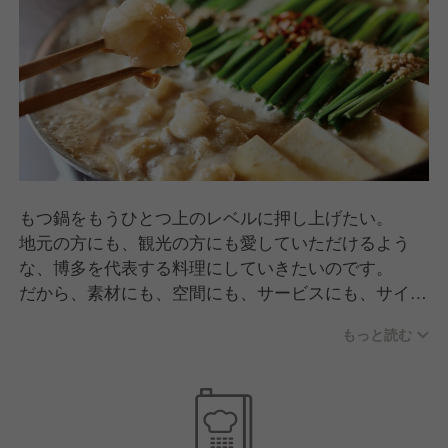
もつ鍋をもうひとつ上のレベルに押し上げたい。
地元の方にも、観光の方にも愛していただけるよう
な、博多を代表する料理にしていきたいのです。
だから、素材にも、空間にも、サービスにも、サイド
メニューのひとつひとつだって、一切妥協しない。
もっと読む
人気に甘えず、料理としての質を追いつづける。その
先にきっと新しいもつ鍋の時代が来るはずです。
『もつ鍋に品格を。』
それが、もつ鍋のこれからを作っていく前田屋のここ