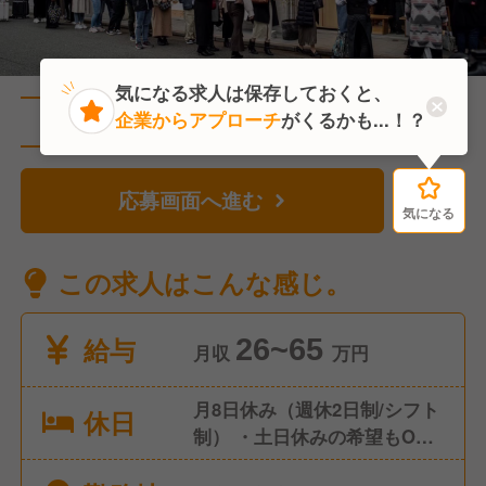
気になる求人は保存しておくと、
企業からアプローチ
がくるかも...！？
直近3人がこの求人を検討中
応募画面へ進む
気になる
気になる
この求人はこんな感じ。
給与
26~65
月収
万円
月8日休み（週休2日制/シフト
休日
制） ・土日休みの希望もOK
・月1回、2連休あり ・有給休