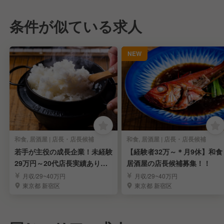
条件が似ている求人
NEW
和食, 居酒屋 | 店長・店長候補
和食, 居酒屋 | 店長・店長候補
若手が主役の成長企業！未経験
【経験者32万～＊月9休】和食
29万円～20代店長実績あり◎
居酒屋の店長候補募集！！
店長候補募集
月収/29~40万円
月収/29~40万円
東京都 新宿区
東京都 新宿区