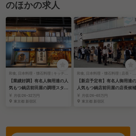
のほかの求人
和食, 日本料理・懐石料理 | キッチンスタッフ
和食, 日本料理・懐石料理 | 店長・店長候補
【業績好調】有名人御用達の人
【新店予定有】有名人御用達
気もつ鍋店前田屋の調理スタッ
人気もつ鍋店前田屋の店長候
フ
月収/26~32万円
月収/26~65万円
東京都 新宿区
東京都 新宿区