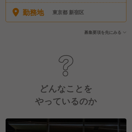
・月1回、2連休あり ・有給休
勤務地
暇 ・年末年始休暇（12月31日
東京都 新宿区
～1月3日） ・特別休暇（慶弔
休暇）
募集要項を先にみる
どんなことを
やっているのか