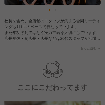
社長を含め、全店舗のスタッフが集まる合同ミーティ
ングも月1回のペースで行なっています。
また年功序列ではなく実力主義を大切にしています。
店長補佐・副店長・店長などは20代スタッフが活躍
中！その他にも、エリアマネージャー、統括マネージ
もっと読む
ャー、副料理長、総料理長、通販事業部門のスタッ
フ・マネジメントといった幅広いキャリアアップがで
きます。
ここにこだわってます