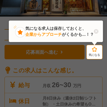
気になる求人は保存しておくと、
企業からアプローチ
がくるかも...！？
直近2人がこの求人を検討中
応募画面へ進む
気になる
気になる
この求人はこんな感じ。
給与
26~30
月収
万円
月8日休み（週休2日制/シフト
休日
制） ・土日休みの希望もOK