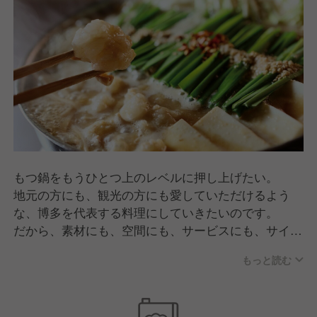
もつ鍋をもうひとつ上のレベルに押し上げたい。
地元の方にも、観光の方にも愛していただけるよう
な、博多を代表する料理にしていきたいのです。
だから、素材にも、空間にも、サービスにも、サイド
メニューのひとつひとつだって、一切妥協しない。
もっと読む
人気に甘えず、料理としての質を追いつづける。その
先にきっと新しいもつ鍋の時代が来るはずです。