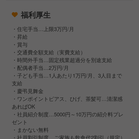
福利厚生
・住宅手当…上限3万円/月
・昇給
・賞与
・交通費全額支給（実費支給）
・時間外手当…固定残業超過分を別途支給
・配偶者手当…2万円/月
・子ども手当…1人あたり1万円/月、3人目まで
支給
・慶弔見舞金
・ワンポイントピアス、ひげ、茶髪可…清潔感
あればOK
・社員紹介制度…5000円～10万円の紹介料プレ
ゼント
・まかない無料
・社員割引制度…ご家族も飲食代2割引（規定）