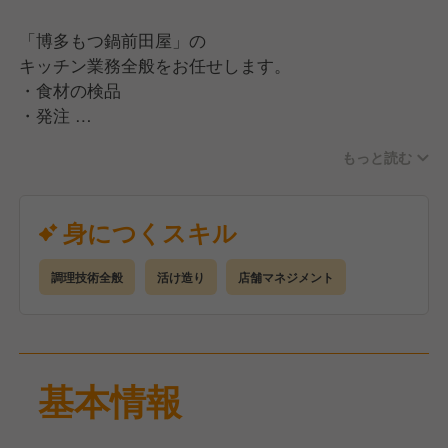
「博多もつ鍋前田屋」の
キッチン業務全般をお任せします。
・食材の検品
・発注
・食材カットや盛付け
もっと読む
・コース料理準備
・各種フードの調理 など
（清掃は業者委託しているのでありません）
身につくスキル
キッチン業務をメインに店舗状況に応じて幅広い
調理技術全般
活け造り
店舗マネジメント
業務に携わっていただきます！
基本情報