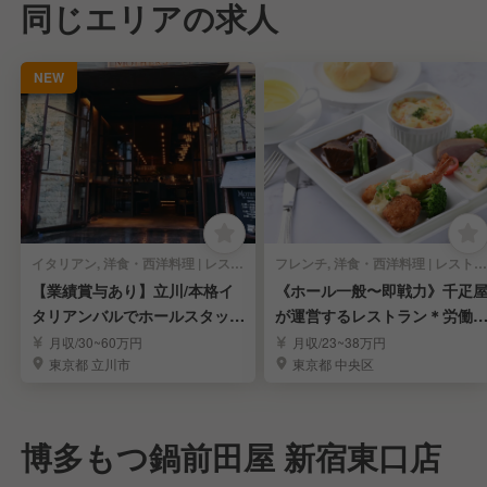
同じエリアの求人
NEW
イタリアン, 洋食・西洋料理 | レストランサービス・ホールスタッフ
フレンチ, 洋食・西洋料理 | レストランサービス・ホールスタッフ
【業績賞与あり】立川/本格イ
《ホール一般〜即戦力》千疋
タリアンバルでホールスタッフ
が運営するレストラン＊労働
を募集！
境安定＊賞与年3回
月収/30~60万円
月収/23~38万円
東京都 立川市
東京都 中央区
博多もつ鍋前田屋 新宿東口店