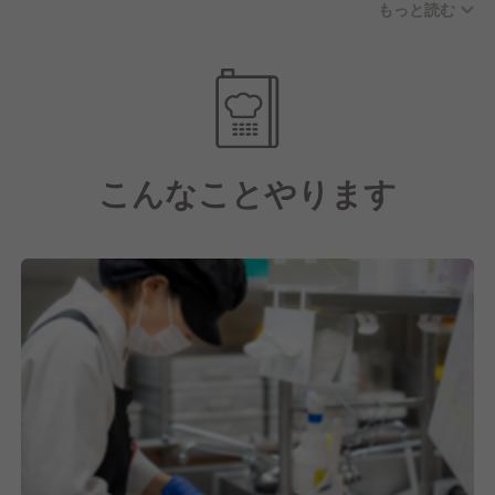
もっと読む
す。
お休みに関しては年間休日122日(月8〜11日休み)、実
働8時間/日の実施をおこない、残業代も別途支給とな
ります。
さらに子育て支援や各種手当も充実している点や、産
こんなことやります
業医・保健師を中心に健康支援を徹底し、一人ひとり
が健康でいられるように様々な取り組みをおこなって
いるのも大手企業ならではの魅力の一つといえるでし
ょう。
【しっかりとスキルアップ・キャリアアップもできま
す！】
そして私たちは日本最大級の給食・ホスピタリティサ
ービス企業として在り続けています。
これには今働いてくれている社員一人ひとりの成長が
あってこそだと考えており、だからこそスキルアッ