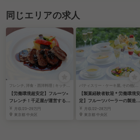
同じエリアの求人
フレンチ, 洋食・西洋料理 | キッチンスタッフ
パティスリー・ケーキ屋, その他(料理ジャンル) | キッチンスタッフ
【労働環境超安定】フルーツ×
【製菓経験者歓迎＊労働環境
フレンチ！千疋屋が運営するレ
定】フルーツパーラーの製造
ストラン調理人
調理スタッフ募集
月収/23~29万円
月収/22~28万円
東京都 中央区
東京都 中央区