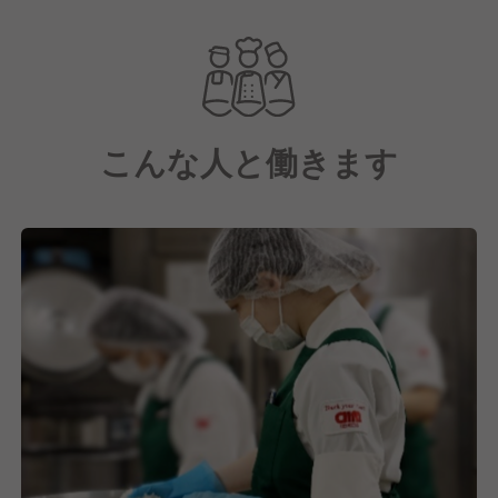
三井物産と米アラマーク社の合弁で設立された、日本
最大級の給食・ホスピタリティサービス企業です。
現在は三井物産100％子会社として、フードサービス
を中心に、オフィス、工場、学校、病院・福祉施設、
スタジアム・トレーニング施設など、多岐にわたる事
こんな人と働きます
業を展開しています。
そこで『東日本BDS(Business Dining Services)事業本
部』では、東日本エリアで企業の社員食堂、事業所給
食などの運営・受託をおこなっています。
その中で西東京事業部では、楽天クリムゾンハウス青
山 17階カフェテリアにおける調理・運営業務を受託
しています。
私たちは食事を提供するだけではなく、その先にある
「笑顔」や「生きる活力」を提供することにありま
す。
これからもこの想いは忘れずに、たくさんの人たち