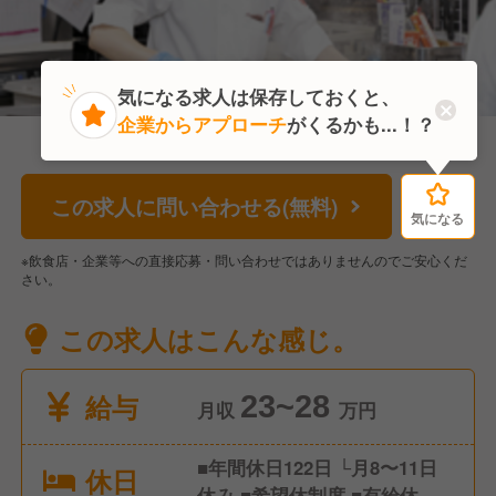
気になる求人は保存しておくと、
企業からアプローチ
がくるかも...！？
この求人に問い合わせる(無料)
気になる
気になる
※飲食店・企業等への直接応募・問い合わせではありませんのでご安心くだ
さい。
この求人はこんな感じ。
給与
23~28
月収
万円
■年間休日122日 └月8〜11日
休日
休み ■希望休制度 ■有給休暇