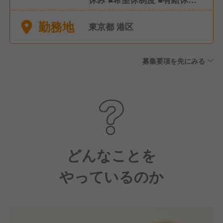
(社内規定有) ■特別休暇(慶
勤務地
弔、出産、育児、介護休暇な
東京都 港区
ど)
募集要項を先にみる
どんなことを
やっているのか