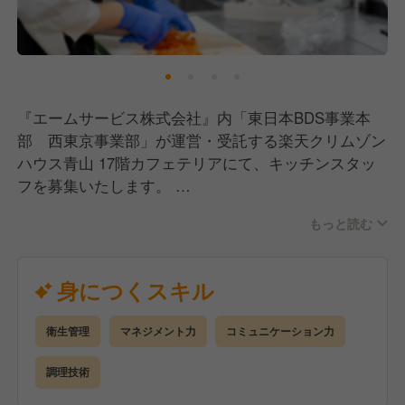
プ・キャリアアップの環境づくりに力を入れていま
す。
企業内学校「わたしアカデミー」では、オンラインと
対面を組み合わせた充実の研修制度を用意していま
『エームサービス株式会社』内「東日本BDS事業本
す。
部 西東京事業部」が運営・受託する楽天クリムゾン
メニュープランや基礎栄養はもちろん、様々なジャン
ハウス青山 17階カフェテリアにて、キッチンスタッ
ルの学びを提供しており、資格取得支援制度も充実。
フを募集いたします。
特に管理栄養士取得支援プログラムは多くの社員に活
用されています。
もっと読む
今回は経験者採用として、調理師資格をお持ちの方を
募集いたします。
さまざまな事業を展開し、和洋中をはじめとする多様
社員食堂でのご経験や大量調理のご経験がある方は優
身につくスキル
な料理を扱うからこそ、数多くの料理をマスターでき
遇いたします。
る環境があります。
メニュープランニング・盛り付け・調理からマーケテ
衛生管理
マネジメント力
コミュニケーション力
【業務内容】
ィングまで、様々な場面でアイデアを発揮していただ
仕込みから調理、盛り付けまでの調理業務全般。
調理技術
ける、幅広いキャリアを描ける会社です。