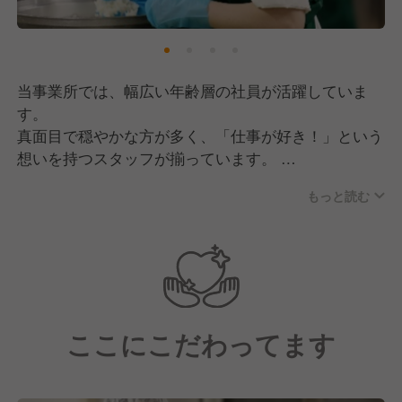
に“元気のもと”を届けてまいります！
そして現在は、私たちの想いに共感していただきなが
ら共に成長していける、新しい仲間の採用に注力中で
当事業所では、幅広い年齢層の社員が活躍していま
す！
す。
真面目で穏やかな方が多く、「仕事が好き！」という
想いを持つスタッフが揃っています。
もっと読む
チームワークを大切にしており、組織としての仕組み
が確立されているのも自慢！
些細なことにも気を配り合い、お互いが働きやすい環
境作りを行っています。
そのため、分からないことがあっても聞きやすい雰囲
気があり、新しく入社される方も安心です！
ここにこだわってます