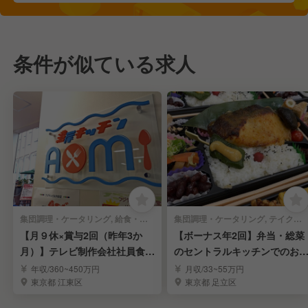
条件が似ている求人
集団調理・ケータリング, 給食・社員食堂・介護・病院 | キッチンスタッフ
集団調理・ケータリング, テイクアウト・惣菜・弁当屋 | キッチンスタッフ
【月９休×賞与2回（昨年3か
【ボーナス年2回】弁当・総菜
月）】テレビ制作会社社員食堂
のセントラルキッチンでのお
の調理スタッフ！
事
年収/360~450万円
月収/33~55万円
東京都 江東区
東京都 足立区