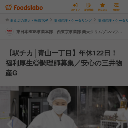
ログイン
新規登録
気になる
MENU
飲食店の求人・転職TOP
集団調理・ケータリング
集団調理・ケータ
東日本BDS事業本部 西東京事業部 楽天クリムゾンハウス
青山 | キッチンスタッフの転職・求人情報
【駅チカ│青山一丁目】年休122日！
福利厚生◎調理師募集／安心の三井物
産G