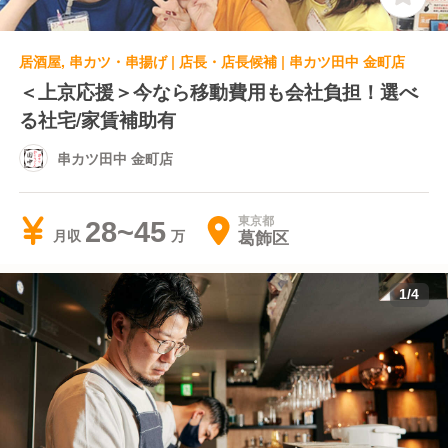
居酒屋, 串カツ・串揚げ | 店長・店長候補 | 串カツ田中 金町店
＜上京応援＞今なら移動費用も会社負担！選べ
る社宅/家賃補助有
串カツ田中 金町店
東京都
28~45
葛飾区
月収
1
/
4