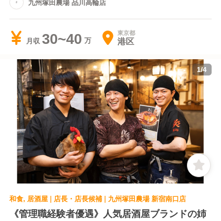
九州塚田農場 品川高輪店
東京都
30~40
港区
月収
1
/
4
和食, 居酒屋 | 店長・店長候補 | 九州塚田農場 新宿南口店
《管理職経験者優遇》人気居酒屋ブランドの姉