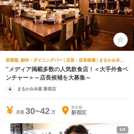
居酒屋, 創作・ダイニングバー | 店長・店長候補 | まるかみ水産 新宿店
”メディア掲載多数の人気飲食店！＜大手外食ベ
ンチャー＞～店長候補を大募集～
まるかみ水産 新宿店
東京都
30~42
新宿区
月収
1
/
4