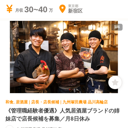
東京都
30~40
新宿区
月収
1
/
4
和食, 居酒屋 | 店長・店長候補 | 九州塚田農場 品川高輪店
《管理職経験者優遇》人気居酒屋ブランドの姉
妹店で店長候補を募集／月8日休み