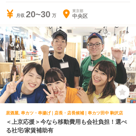
東京都
20~30
中央区
月収
居酒屋, 串カツ・串揚げ | 店長・店長候補 | 串カツ田中 駒沢店
＜上京応援＞今なら移動費用も会社負担！選べ
る社宅/家賃補助有