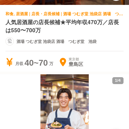
和食, 居酒屋 | 店長・店長候補 | 酒場 つむぎ堂 池袋店 酒場 つむぎ堂 池袋
人気居酒屋の店長候補★平均年収470万／店長
は550〜700万
酒場 つむぎ堂 池袋店 酒場 つむぎ堂 池袋
東京都
40~70
豊島区
月収
1
/
4