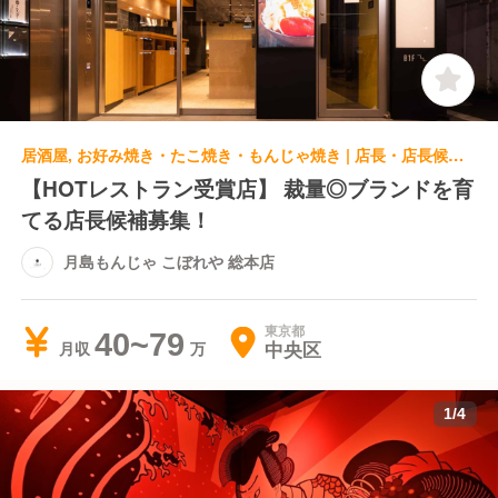
居酒屋, お好み焼き・たこ焼き・もんじゃ焼き | 店長・店長候補 | 月島もんじゃ こぼれや 総本店
【HOTレストラン受賞店】 裁量◎ブランドを育
てる店長候補募集！
月島もんじゃ こぼれや 総本店
東京都
40~79
中央区
月収
1
/
4