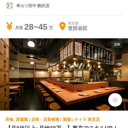
串カツ田中 駒沢店
東京都
28~45
世田谷区
月収
1
/
4
和食, 居酒屋 | 店長・店長候補 | 酒場シナトラ 東京店
【月8休以上×月給38万～】東京でスキルUP！