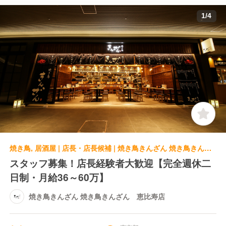
1
/
4
焼き鳥, 居酒屋 | 店長・店長候補 | 焼き鳥きんざん 焼き鳥きんざん 恵比寿店
スタッフ募集！店長経験者大歓迎【完全週休二
日制・月給36～60万】
焼き鳥きんざん 焼き鳥きんざん 恵比寿店