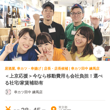
居酒屋, 串カツ・串揚げ | 店長・店長候補 | 串カツ田中 練馬店
＜上京応援＞今なら移動費用も会社負担！選べ
る社宅/家賃補助有
串カツ田中 練馬店
東京都