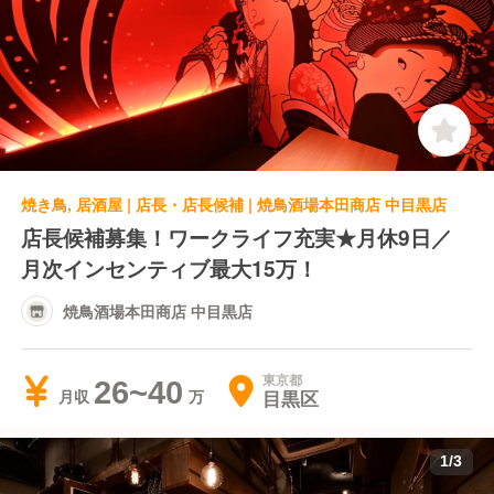
焼き鳥, 居酒屋 | 店長・店長候補 | 焼鳥酒場本田商店 中目黒店
店長候補募集！ワークライフ充実★月休9日／
月次インセンティブ最大15万！
焼鳥酒場本田商店 中目黒店
東京都
26~40
目黒区
月収
1
/
3