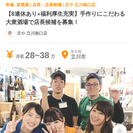
和食, 居酒屋 | 店長・店長候補 | 庄や 立川南口店
【8連休あり×福利厚生充実】手作りにこだわる
大衆酒場で店長候補を募集！
庄や 立川南口店
東京都
28~38
立川市
月収