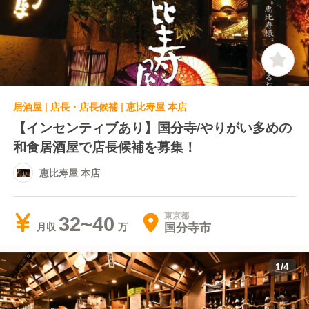
居酒屋 | 店長・店長候補 | 恵比寿屋 本店
【インセンティブあり】国分寺/やりがい多めの
和食居酒屋で店長候補を募集！
恵比寿屋 本店
東京都
32~40
国分寺市
月収
1
/
4