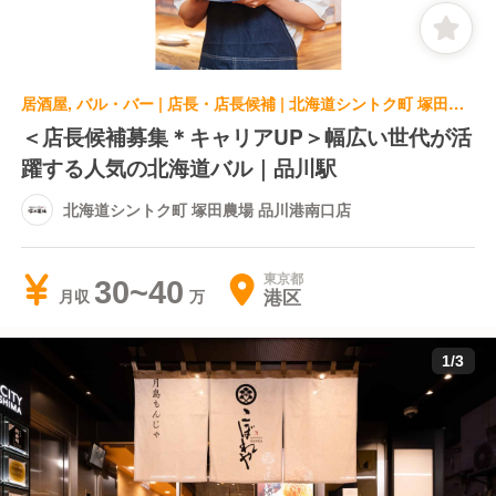
居酒屋, バル・バー | 店長・店長候補 | 北海道シントク町 塚田農場 品川港南口店
＜店長候補募集＊キャリアUP＞幅広い世代が活
躍する人気の北海道バル｜品川駅
北海道シントク町 塚田農場 品川港南口店
東京都
30~40
港区
月収
1
/
3