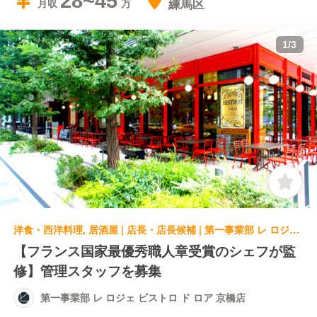
28~45
練馬区
月収
1
/
3
洋食・西洋料理, 居酒屋 | 店長・店長候補 | 第一事業部 レ ロジェ ビストロ ド ロア 京橋店
【フランス国家最優秀職人章受賞のシェフが監
修】管理スタッフを募集
第一事業部 レ ロジェ ビストロ ド ロア 京橋店