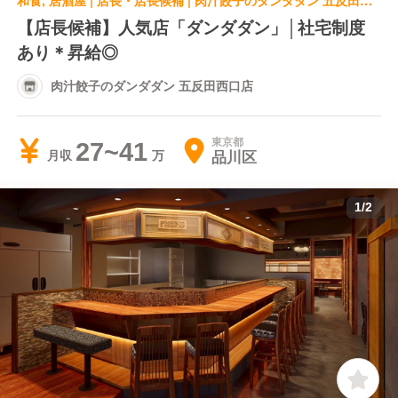
和食, 居酒屋 | 店長・店長候補 | 肉汁餃子のダンダダン 五反田西口店
【店長候補】人気店「ダンダダン」│社宅制度
あり＊昇給◎
肉汁餃子のダンダダン 五反田西口店
東京都
27~41
品川区
月収
1
/
2