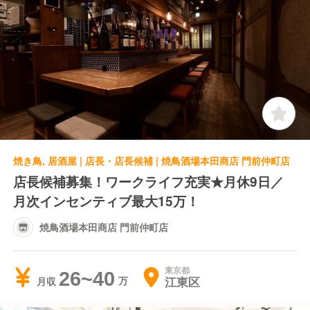
焼き鳥, 居酒屋 | 店長・店長候補 | 焼鳥酒場本田商店 門前仲町店
店長候補募集！ワークライフ充実★月休9日／
月次インセンティブ最大15万！
焼鳥酒場本田商店 門前仲町店
東京都
26~40
江東区
月収