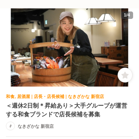
1
/
4
和食, 居酒屋 | 店長・店長候補 | なきざかな 新宿店
＜週休2日制＊昇給あり＞大手グループが運営
する和食ブランドで店長候補を募集
なきざかな 新宿店