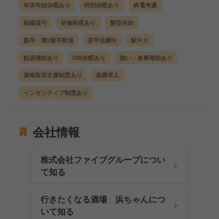
年末年始休暇あり
特別休暇あり
終電考慮
制服貸与
研修制度あり
髪型自由
新卒・第2新卒歓迎
若手活躍中
駅チカ
転居補助あり
GW休暇あり
賄い・食事補助あり
資格取得支援制度あり
急募求人
インセンティブ制度あり
会社情報
株式会社ファイブグループについ
て知る
行きたくなる酒場 浜ちゃんにつ
いて知る