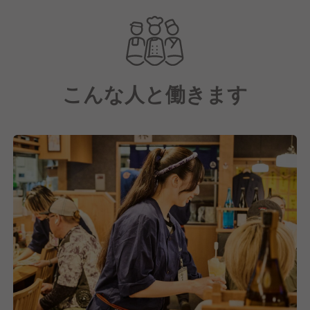
目白押し。
そんな「浜ちゃん」では
最高の笑顔で働ける環境をつくり、
お客様が「ただいま！」と帰りたくなるような、
こんな人と働きます
この街の“元気の源”となるようなお店を目指していま
す。