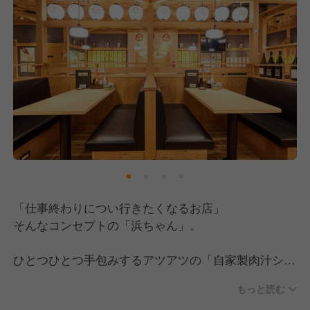
「仕事終わりについ行きたくなるお店」
そんなコンセプトの「浜ちゃん」。
ひとつひとつ手包みするアツアツの「自家製肉汁シュ
ウマイ」や、トロトロになるまで6時間煮込んだ「最
もっと読む
強鶏の塩煮込み」など、愛情を込めた手作りの品々が