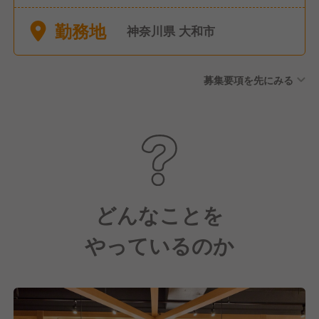
による休暇 ・慶弔休暇 ・永年
勤務地
勤続休暇 ・店舗休暇 ・産前産
神奈川県 大和市
後休暇 ・育児休業 ・産後パパ
育休 など
募集要項を先にみる
どんなことを
やっているのか