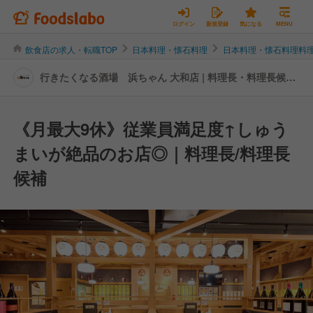
ログイン
新規登録
気になる
MENU
飲食店の求人・転職TOP
日本料理・懐石料理
日本料理・懐石料理料
行きたくなる酒場 浜ちゃん 大和店 | 料理長・料理長候補
の転職・求人情報
《月最大9休》従業員満足度↑しゅう
まいが絶品のお店◎｜料理長/料理長
候補