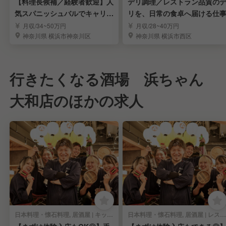
【料理長候補／経験者歓迎】人
デリ調理／レストラン品質の
気スパニッシュバルでキャリア
リを、日常の食卓へ届ける仕
アップ
月収/34~50万円
月収/28~40万円
神奈川県 横浜市神奈川区
神奈川県 横浜市西区
行きたくなる酒場 浜ちゃん
大和店のほかの求人
日本料理・懐石料理, 居酒屋 | キッチンスタッフ
日本料理・懐石料理, 居酒屋 | レストランサービス・ホールスタッフ