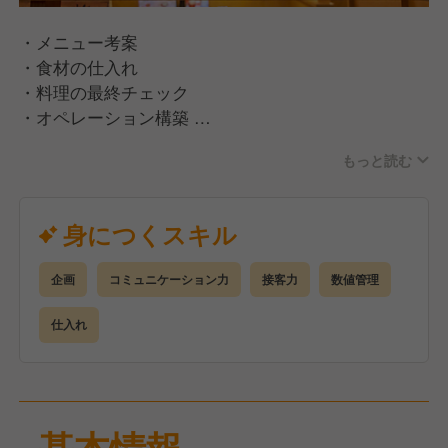
・メニュー考案
・食材の仕入れ
・料理の最終チェック
・オペレーション構築
・スタッフの指導
もっと読む
・調理部門全体の人事・マネジメント
・店舗の商品と調理の品質管理、衛生管理
身につくスキル
将来的には商品開発や業態開発などを担います◎
企画
コミュニケーション力
接客力
数値管理
仕入れ
基本情報