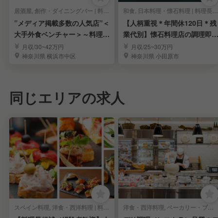
居酒屋, 創作・ダイニングバー | 料理長・料理長候補
和食, 日本料理・懐石料理 | 料理長・料理長候補
”メディア掲載多数の人気店”＜
【人柄重視＊年間休120日＊残
大手外食ベンチャー＞～料理長
業代別】懐石料理店の調理即
候補を大募集～
力を募集｜小田原
月収/30~42万円
月収/25~30万円
神奈川県 横浜市中区
神奈川県 小田原市
同じエリアの求人
スペイン料理, 洋食・西洋料理 | 料理長・料理長候補
洋食・西洋料理, ベーカリー・ブーランジェリー | 料理長・料理長候補