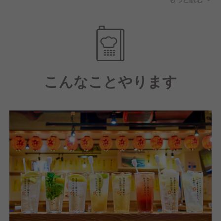
一つ。
母体安定だから安心
・月最大9休／週休2日制／福利厚生充実
・飲食業界1位!働きがいのある会社 3年連続受賞
・健康経営優良法人 8年連続認定
こんなことやります