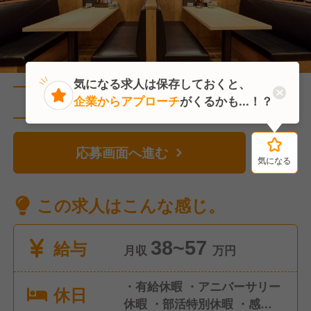
気になる求人は保存しておくと、
企業からアプローチ
がくるかも...！？
直近2人がこの求人を検討中
応募画面へ進む
気になる
気になる
この求人はこんな感じ。
給与
38~57
月収
万円
・有給休暇 ・アニバーサリー
休日
休暇 ・部活特別休暇 ・感染症