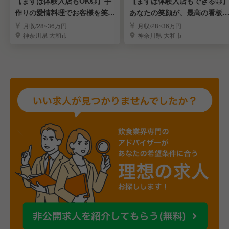
【まずは体験入店もOK◎】手
【まずは体験入店もできる◎
作りの愛情料理でお客様を笑顔
あなたの笑顔が、最高の看板
にする《キッチン》
ニュー！《ホール》
月収/28~36万円
月収/28~36万円
神奈川県 大和市
神奈川県 大和市