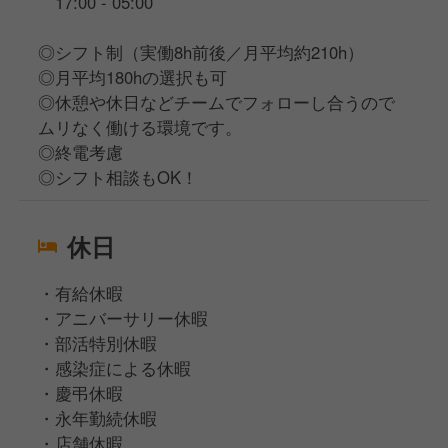
17:00 - 05:00
◎シフト制（実働8h前後／月平均約210h）
◎月平均180hの選択も可
◎休憩や休日などチームでフォローし合うので
ムリなく働ける環境です。
◎終電考慮
◎シフト相談もOK！
休日
・有給休暇
・アニバーサリー休暇
・部活特別休暇
・感染症による休暇
・慶弔休暇
・永年勤続休暇
・店舗休暇