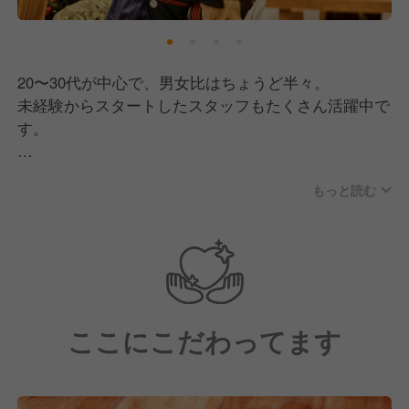
20〜30代が中心で、男女比はちょうど半々。
未経験からスタートしたスタッフもたくさん活躍中で
す。
「お客さんを楽しませる。そして自分たちも楽し
もっと読む
む！」そんな想いを共有するメンバーばかり。
社員もアルバイトも、ホールもキッチンも関係なく、
自然と声をかけ合いながらお店を盛り上げています。
イベントや部活動など、交流の場もたくさん！
先輩・後輩・本社スタッフまでみんな仲が良く、
ここにこだわってます
チームの一体感が自慢です◎