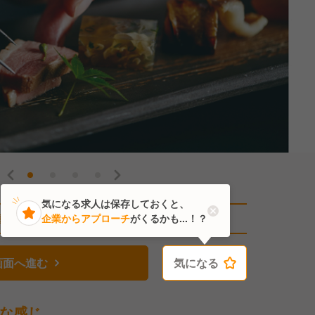
気になる求人は保存しておくと、
直近3人がこの求人を検討中
企業からアプローチ
がくるかも...！？
画面へ進む
気になる
気になる
な感じ。