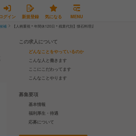
ログイン
新規登録
気になる
MENU
候補
【人柄重視＊年間休120日＊残業代別】懐石料理店の調理即戦力を募集｜小
この求人について
どんなことをやっているのか
募
こんな人と働きます
ここにこだわってます
こんなことやります
募集要項
基本情報
福利厚生・待遇
応募について