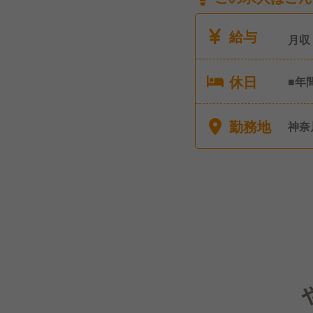
給与
月収
休日
■年
み ※
休暇
勤務地
神奈
暇制
休め