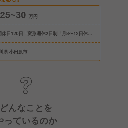
25~30
万円
間休日120日 └変形週休2日制 └月8〜12日休
閑散期・繁忙期によって変動あり ■年次有給
(平均年間有給取得｜14.3日) ■リフレッシュ休
川県 小田原市
度(年2回あり｜公休と有給を使って最大8日間
ます)
どんなことを
やっているのか