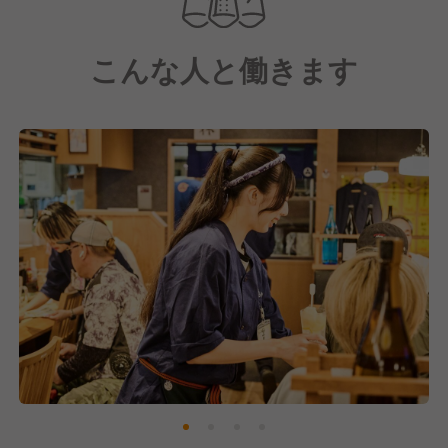
最高の笑顔で働ける環境をつくり、
お客様が「ただいま！」と帰りたくなるような、
こんな人と働きます
この街の“元気の源”となるようなお店を目指していま
す。