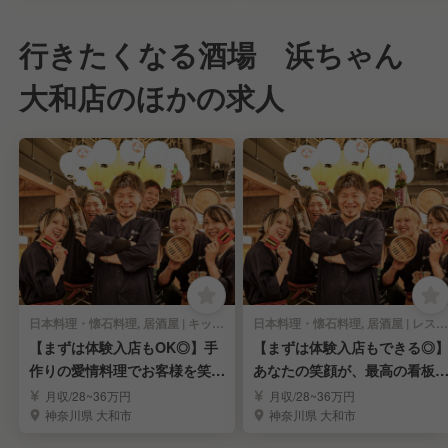
行きたくなる酒場 浜ちゃん
大和店のほかの求人
日本料理・懐石料理, 居酒屋 | キッチンスタッフ
日本料理・懐石料理, 居酒屋 | レストランサービス・ホールスタッフ
【まずは体験入店もOK◎】手
【まずは体験入店もできる◎
作りの愛情料理でお客様を笑顔
あなたの笑顔が、最高の看板
にする《キッチン》
ニュー！《ホール》
月収/28~36万円
月収/28~36万円
神奈川県 大和市
神奈川県 大和市