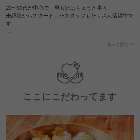
20〜30代が中心で、男女比はちょうど半々。
未経験からスタートしたスタッフもたくさん活躍中で
す。
「お客さんを楽しませる。そして自分たちも楽し
もっと読む
む！」そんな想いを共有するメンバーばかり。
社員もアルバイトも、ホールもキッチンも関係なく、
自然と声をかけ合いながらお店を盛り上げています。
イベントや部活動など、交流の場もたくさん！
先輩・後輩・本社スタッフまでみんな仲が良く、
ここにこだわってます
チームの一体感が自慢です◎