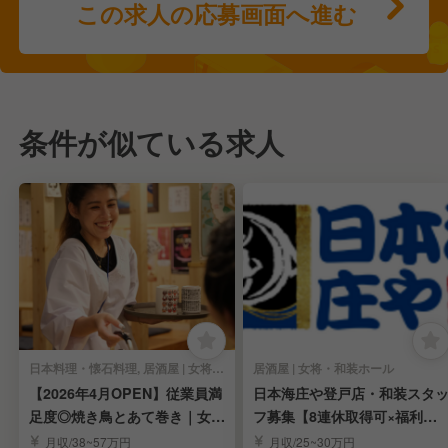
この求人の応募画面へ進む
条件が似ている求人
日本料理・懐石料理, 居酒屋 | 女将・和装ホール
居酒屋 | 女将・和装ホール
【2026年4月OPEN】従業員満
日本海庄や登戸店・和装スタ
足度◎焼き鳥とあて巻き｜女
フ募集【8連休取得可×福利厚
将・女将候補
生充実】
月収/38~57万円
月収/25~30万円