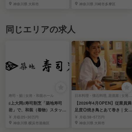
神奈川県 大和市
神奈川県 川崎市多摩区
同じエリアの求人
寿司・鮨 | 女将・和装ホール
日本料理・懐石料理, 居酒屋 | 女将・和装ホール
♯上大岡♯寿司割烹「築地寿司
【2026年4月OPEN】従業員満
岩」で、和装（着物）スタッフ
足度◎焼き鳥とあて巻き｜女
を募集！
将・女将候補
月収/25~30万円
月収/38~57万円
神奈川県 横浜市港南区
神奈川県 大和市