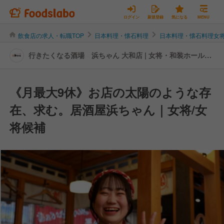
ログイン
新規登録
気になる
MENU
飲食店の求人・転職TOP
日本料理・懐石料理
日本料理・懐石料理女
行きたくなる酒場 浜ちゃん 大和店 | 女将・和装ホールの
転職・求人情報
《月最大9休》お店の太陽のような存
在、求む。居酒屋浜ちゃん｜女将/女
将候補