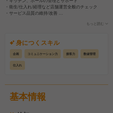
・キッチン、ホールの管理とサポート
・衛生/仕入れ/経理など店舗運営全般のチェック
・サービス品質の維持/改善
など
もっと読む
当店での女将とは…
お店の“顔”として空間をプロデュースし、チームを導
身につくスキル
くリーダー！
そして、お客様の心を動かすホスピタリティの担い手
企画
コミュニケーション力
接客力
数値管理
です。
店長・料理長と連携し、「また来たい」と思えるお店
仕入れ
を育ててください◎
基本情報