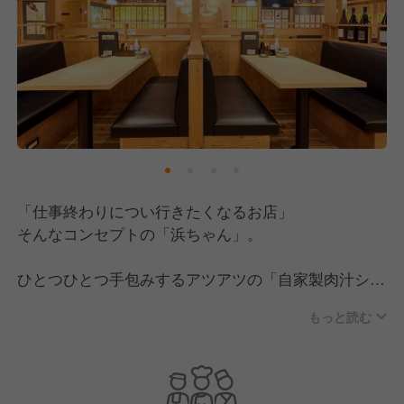
「仕事終わりについ行きたくなるお店」
そんなコンセプトの「浜ちゃん」。
ひとつひとつ手包みするアツアツの「自家製肉汁シュ
ウマイ」や、トロトロになるまで6時間煮込んだ「最
もっと読む
強鶏の塩煮込み」など、愛情を込めた手作りの品々が
目白押し。
そんな「浜ちゃん」では