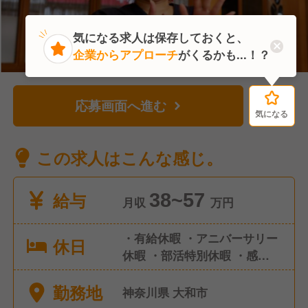
気になる求人は保存しておくと、
企業からアプローチ
がくるかも...！？
応募画面へ進む
気になる
気になる
この求人はこんな感じ。
給与
38~57
月収
万円
・有給休暇 ・アニバーサリー
休日
休暇 ・部活特別休暇 ・感染症
による休暇 ・慶弔休暇 ・永年
勤務地
勤続休暇 ・店舗休暇 ・産前産
神奈川県 大和市
後休暇 ・育児休業 ・産後パパ