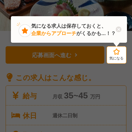
気になる求人は保存しておくと、
企業からアプローチ
がくるかも...！？
応募画面へ進む
気になる
気になる
この求人はこんな感じ。
給与
35~45
月収
万円
休日
週休二日制