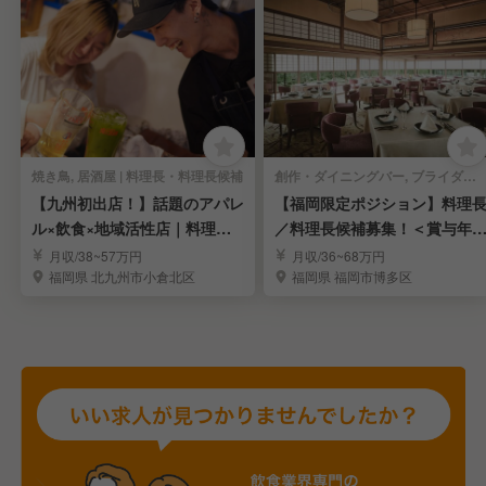
焼き鳥, 居酒屋 | 料理長・料理長候補
創作・ダイニングバー, ブライダル | 料理長・料理長候補
【九州初出店！】話題のアパレ
【福岡限定ポジション】料理
ル×飲食×地域活性店｜料理
／料理長候補募集！＜賞与年4
長・料理長候補を求む
＋インセンティブ＞
月収/38~57万円
月収/36~68万円
福岡県 北九州市小倉北区
福岡県 福岡市博多区