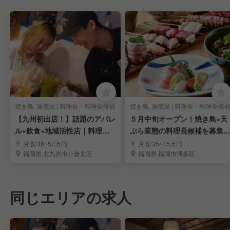
焼き鳥, 居酒屋 | 料理長・料理長候補
焼き鳥, 居酒屋 | 料理長・料理長候補
【九州初出店！】話題のアパレ
５月中旬オープン！焼き鳥×天
ル×飲食×地域活性店｜料理
ぷら業態の料理長候補を募集
長・料理長候補を求む
インセン有
月収/38~57万円
月収/35~45万円
福岡県 北九州市小倉北区
福岡県 福岡市博多区
同じエリアの求人