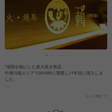
"地鶏を軸にした炭火焼き鳥店。
中洲川端エリアで2016年に開業し11年目に突入しま
した。
高級感のある店内の雰囲気で、コの字型カウンターの
もっと読む
オープンキッチン、
そしてそれを囲むように掘りごたつ席が配席されてお
り