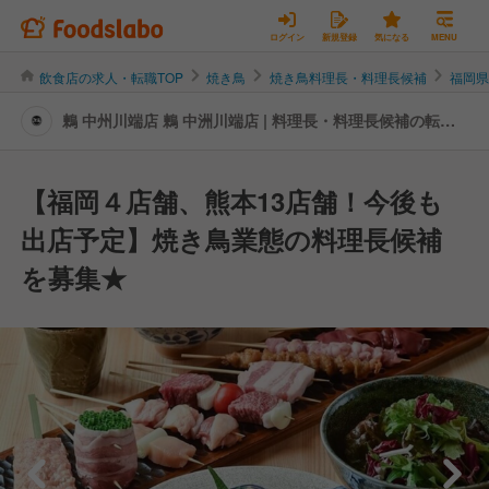
ログイン
新規登録
気になる
MENU
飲食店の求人・転職TOP
焼き鳥
焼き鳥料理長・料理長候補
福岡
鶫 中州川端店 鶫 中洲川端店 | 料理長・料理長候補の転
職・求人情報
【福岡４店舗、熊本13店舗！今後も
出店予定】焼き鳥業態の料理長候補
を募集★