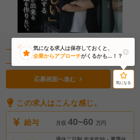
気になる求人は保存しておくと、
企業からアプローチ
がくるかも...！？
直近5人がこの求人を検討中
応募画面へ進む
気になる
気になる
この求人はこんな感じ。
給与
40~60
月収
万円
週休二日制 年末年始・夏季休