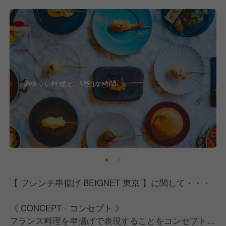
その実現に向かってそして会社も成長していくことを
本気で理想と掲げています。
そして当たり前のことですが、店舗運営に関してはお
客様と向き合い、
料理に対してもしっかりと「美味しい」ということに
正面から向き合う。
そういう直球真面目な会社でありたいと思っていま
す。
皆さん本気で「美味しい」を追求できていますか？
私たちと一緒に皆さんの「美味しい」を実現しません
か？
【 フレンチ串揚げ BEIGNET 東京 】に関して・・・
《 CONCEPT - コンセプト 》
フランス料理を串揚げで表現することをコンセプトに