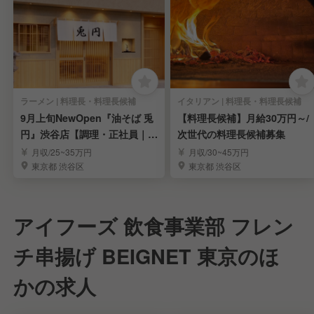
ラーメン | 料理長・料理長候補
イタリアン | 料理長・料理長候補
9月上旬NewOpen『油そば 兎
【料理長候補】月給30万円～/
円』渋谷店【調理・正社員｜店
次世代の料理長候補募集
長候補】
月収/25~35万円
月収/30~45万円
東京都 渋谷区
東京都 渋谷区
アイフーズ 飲食事業部 フレン
チ串揚げ BEIGNET 東京のほ
かの求人