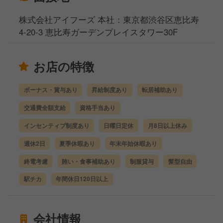
株式会社アイフーズ 本社：東京都渋谷区恵比寿
4-20-3 恵比寿ガーデンプレイスタワー30F
お店の特徴
ボーナス・賞与あり
昇給制度あり
転居補助あり
交通費全額支給
資格手当あり
インセンティブ制度あり
日曜日定休
月8日以上休み
週休2日
夏季休暇あり
年末年始休暇あり
終電考慮
賄い・食事補助あり
制服貸与
髪型自由
駅チカ
年間休日120日以上
会社情報