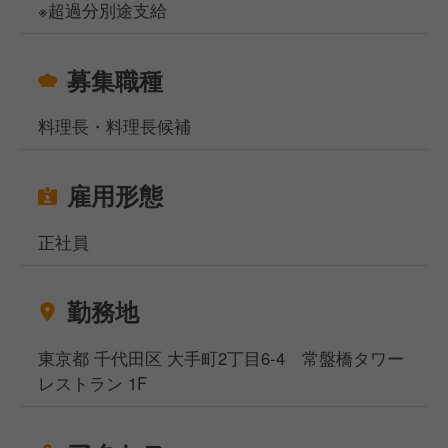
■完全週休二日制で充実のワークライフバランス
※超過分別途支給
【新店舗】
募集職種
日本の中心地・東京に所在。今夏再リニューアルを予
定している新店舗でまだまだ創業期。
料理長・料理長候補
周辺のニーズにもっと応えられるように店長と料理長
を中心にアイデアを積み上げていきたいと思っていま
す。
雇用形態
【オープンキッチン】
正社員
オリジナルのフレンチ串揚げをメインに、カジュアル
に楽しんでもらえるようなフレンチを提供していきま
す。
勤務地
料理長と二人三脚でメニュー開発等どんどんチャレン
ジを行って下さい。
東京都 千代田区 大手町2丁目6-4 常盤橋タワー
あなたのアイデアとやる気をたくさんぶつけて下さ
レストラン 1F
い！