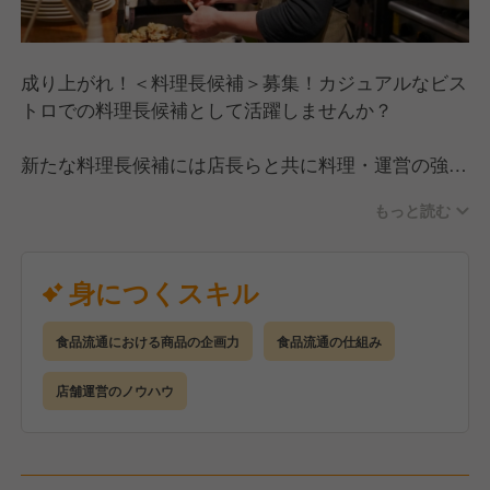
フレンチが大手町・東京駅に』
というキャッチコピーを掲げ、2025年7月リニューア
ルを行いました。
成り上がれ！＜料理長候補＞募集！カジュアルなビス
ミシュラン常連レストラン出身のシェフが手掛けるカ
トロでの料理長候補として活躍しませんか？
ジュアルフレンチ。
世界最高峰のフレンチレストランの技術を注ぎ込み、
新たな料理長候補には店長らと共に料理・運営の強化
日本の「串揚げ」から世界の「Japanese
を図って頂きたいと思います。
Kushikatsu」へと昇華させます。
もっと読む
本格派レストランですが、カジュアルに訴求していき
高級フレンチの価格破壊を目指し、まさに【 神コス
たいと思っています。
パ 】と呼ばれる店舗として歩んで参ります。
新たな料理長候補には、キッチンの責任者として、キ
身につくスキル
ッチン業務全般をお任せ致します。
そして、2026年夏。次なるステージへ。
食品流通における商品の企画力
食品流通の仕組み
事業拡大の為に新たなメンバーと共に再度改革を行い
≪ こんなふうに思っている方いませんか？ ≫
ます。
●キャリアアップを目指している！でも、チャレンジ
店舗運営のノウハウ
そこで、コアメンバーとなる料理長の募集となりま
できる会社が見つからない…
す。
●給与も休日も増やしたい！そんな嘘みたいな会社な
んてあるわけない…