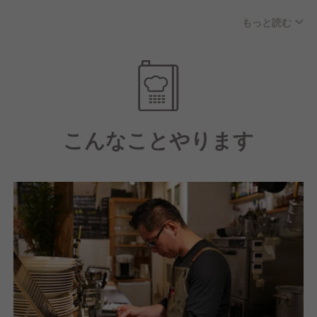
したカジュアルフレンチ。
もっと読む
「フレンチを右手に、ワインを左手に。」
フランス料理と串揚げの華麗なマリアージュをワイン
と共に。
フレンチをもっと身近に、もっと気軽に楽しんで頂け
る串揚げとして、
日本一、いや！世界一賑やかなフレンチレストランを
こんなことやります
目指します。
《 STORY - ストーリー 》
大阪・梅田より2021年7月に東京初出店。
東京駅の新名所であるTOKYO TORCH・常盤橋タワー
にオープン。
《 RENEWAL - リニューアル 》
ミシュラン2つ星の名店出身のシェフを新たに料理長
として迎え、
『2つ星フレンチを【 5000円 】で！？神コスパ・和