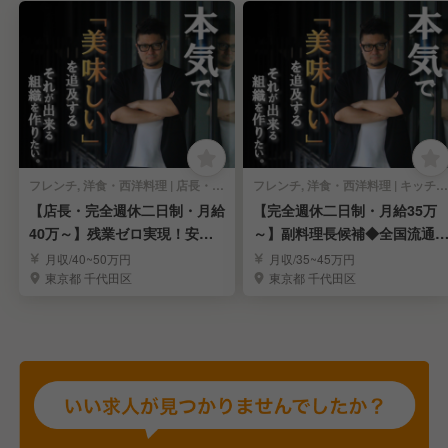
フレンチ, 洋食・西洋料理 | 店長・店長候補
フレンチ, 洋食・西洋料理 | キッチンスタッフ
【店長・完全週休二日制・月給
【完全週休二日制・月給35万
40万～】残業ゼロ実現！安定
～】副料理長候補◆全国流通
成長企業◎
支える成長企業◎
月収/40~50万円
月収/35~45万円
東京都 千代田区
東京都 千代田区