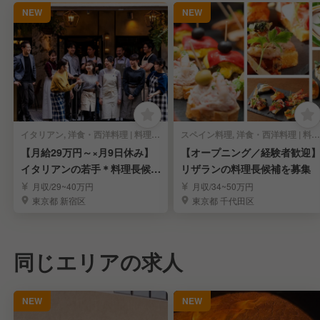
NEW
NEW
イタリアン, 洋食・西洋料理 | 料理長・料理長候補
スペイン料理, 洋食・西洋料理 | 料理長・料理長候補
【月給29万円～×月9日休み】
【オープニング／経験者歓迎
イタリアンの若手＊料理長候補
リザランの料理長候補を募集
募集
月収/29~40万円
月収/34~50万円
東京都 新宿区
東京都 千代田区
同じエリアの求人
NEW
NEW