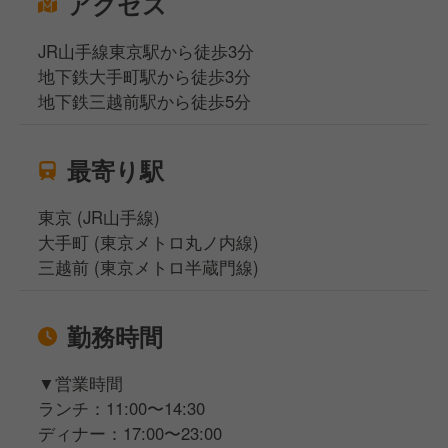
アクセス
【完全週休二日制】
社長直下の部門で店長・シェフをはじめ、チームでし
JR山手線東京駅から徒歩3分
っかり運営していきます。
地下鉄大手町駅から徒歩3分
シフト制でオンオフのメリハリをしっかり実現。
地下鉄三越前駅から徒歩5分
特に勤務時間数はきちんと管理を行っており、この一
年残業はゼロです。
飲食業界によくあるサービス残業ではなく、本当の残
最寄り駅
業ゼロを実現しています。
東京 (JR山手線)
全国流通を基幹事業とし、“食”をドメインにした様々
大手町 (東京メトロ丸ノ内線)
な事業展開を行っている企業ですので、将来の自分と
三越前 (東京メトロ半蔵門線)
向き合ったキャリア形成が可能。
会社にはミシュラン二つ星の名店出身のシェフが在籍
勤務時間
する等、ハイレベルなシェフが切磋琢磨しています。
▼営業時間
ランチ：11:00〜14:30
ディナー：17:00〜23:00