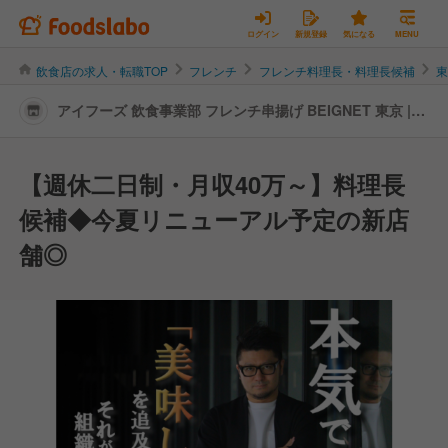
ログイン
新規登録
気になる
MENU
飲食店の求人・転職TOP
フレンチ
フレンチ料理長・料理長候補
アイフーズ 飲食事業部 フレンチ串揚げ BEIGNET 東京 |
料理長・料理長候補の転職・求人情報
【週休二日制・月収40万～】料理長
候補◆今夏リニューアル予定の新店
舗◎