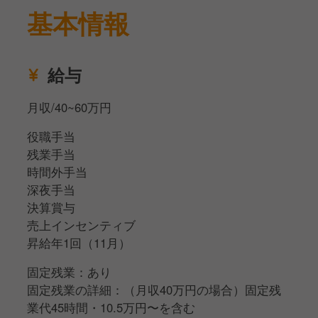
●料理人としてスキル向上したい！でも、条件のいい
基本情報
会社では美味しいを追求できるちゃんとした料理を作
れない…
●飲食業界が不安！飲食以外に柱がある安定企業を探
給与
している…
●飲食店の現場以上のキャリアを描ける環境を希望し
月収/40~60万円
ている…
このような悩みを持つ、食の世界で生きていきたいと
役職手当
強く決意している方、歓迎します！
残業手当
「料理に本気になること」と「労働条件」「人生設
時間外手当
計」すべてを求めた環境・仕事がココにあります。
深夜手当
食の世界で成り上がりたい！という強い決意のある方
決算賞与
ご応募お待ちしております！
売上インセンティブ
昇給年1回（11月）
≪ポイント≫
固定残業：あり
■今夏再リニューアルを予定している新店舗
固定残業の詳細：（月収40万円の場合）固定残
■オープンキッチンでお客様と近い距離間の接客
業代45時間・10.5万円〜を含む