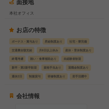
面接地
本社オフィス
お店の特徴
ボーナス・賞与あり
昇給制度あり
社宅・寮完備
交通費全額支給
月8日以上休み
産休・育休制度あり
終電考慮
賄い・食事補助あり
未経験者歓迎
新卒・第2新卒歓迎
資格手当あり
退職金制度あり
週休2日
制服貸与
研修制度あり
若手活躍中
会社情報