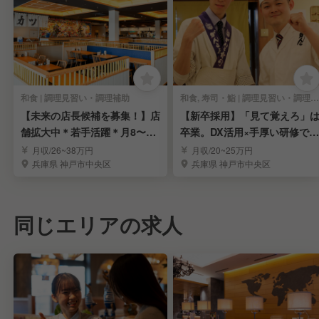
和食 | 調理見習い・調理補助
和食, 寿司・鮨 | 調理見習い・調理補助
【未来の店長候補を募集！】店
【新卒採用】「見て覚えろ」
舗拡大中＊若手活躍＊月8〜9
卒業。DX活用×手厚い研修で未
日休＊人間関係良し
経験からプロへ
月収/26~38万円
月収/20~25万円
兵庫県 神戸市中央区
兵庫県 神戸市中央区
同じエリアの求人