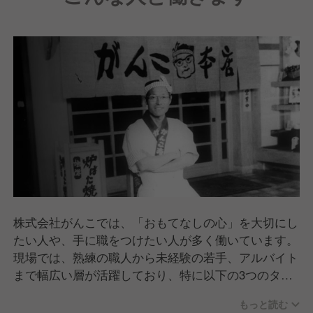
株式会社がんこでは、「おもてなしの心」を大切にし
たい人や、手に職をつけたい人が多く働いています。
現場では、熟練の職人から未経験の若手、アルバイト
まで幅広い層が活躍しており、特に以下の3つのタイ
プが目立ちます。
もっと読む
「和」の技術を学びたい人：本格的な寿司や懐石料理