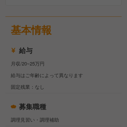
経験を積んだ後は、店長や料理長として売上管理、シ
フト作成、メニュー企画などの店舗経営に携わりま
基本情報
す。現場の声を大切にする社風のため、自身のアイデ
アで店舗を活気づけるやりがいがあります。
給与
月収/20~25万円
給与はご年齢によって異なります
固定残業：なし
募集職種
調理見習い・調理補助