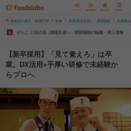
ログイン
新規登録
気になる
MENU
飲食店の求人・転職TOP
和食
和食調理見習い・調理補助
兵庫県
がんこ 三田の里 | 調理見習い・調理補助の転職・求人情報
【新卒採用】「見て覚えろ」は卒
業。DX活用×手厚い研修で未経験か
らプロへ