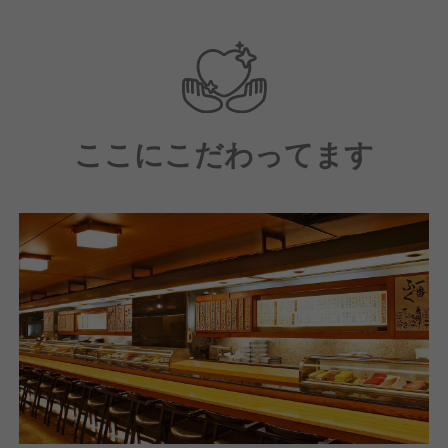
の技術を、体系的な教育システムで学びたい志向の
人。
人と接するのが好きな人：マニュアルを超えた「おも
てなし」を重視するため、お客様の喜びを自分の活力
にできる人。
ここにこだわってます
安定して長く働きたい人：飲食業界では珍しい手厚い
福利厚生（寮や家族支援）に魅力を感じ、腰を据えて
キャリアを築きたい人。