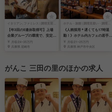
イタリアン, ファミレス | 調理見習い・調理補助
ホテル・旅館 | 調理見習い・調理補助
【年3回の5連休取得可】上場
《人柄採用＊遅くても17時退
企業グループの環境で、安定し
勤！》ホテル内カフェの若手
たキャリアアップ！
理師を募集｜神戸市
月収/24~35万円
月収/21~25万円
兵庫県 尼崎市
兵庫県 神戸市中央区
がんこ 三田の里のほかの求人