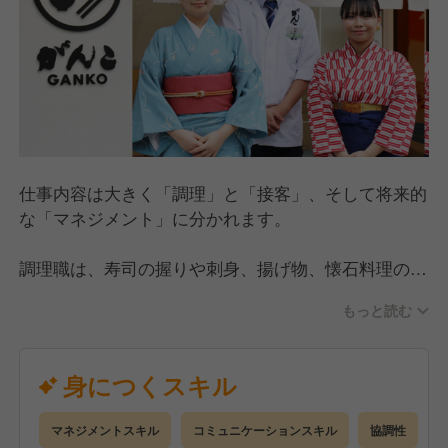
仕事内容は大きく「調理」と「接客」、そして将来的
な「マネジメント」に分かれます。
調理職は、寿司の握りや刺身、揚げ物、懐石料理の調
理を担当します。未経験でも「調理アカデミー」等の
もっと読む
研修で基礎から学べるほか、DX導入により効率的に
技を磨ける環境です。
身につくスキル
接客職は、料理の提供やご案内を通じた「おもてな
し」が主役です。一般店舗から着物で接客する「お屋
マネジメントスキル
コミュニケーションスキル
協調性
敷」まであり、質の高い作法が身につきます。