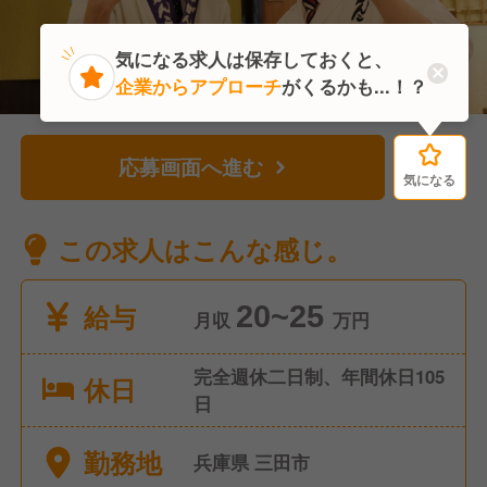
気になる求人は保存しておくと、
企業からアプローチ
がくるかも...！？
応募画面へ進む
気になる
気になる
この求人はこんな感じ。
給与
20~25
月収
万円
完全週休二日制、年間休日105
休日
日
勤務地
兵庫県 三田市