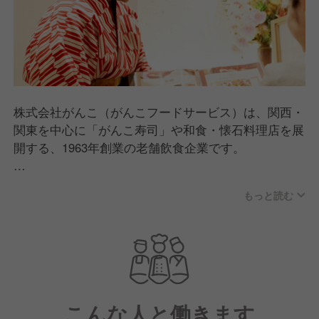
株式会社がんこ（がんこフードサービス）は、関西・
関東を中心に「がんこ寿司」や和食・懐石料理店を展
開する、1963年創業の老舗飲食企業です。
「旨くて安くて楽しい」をモットーに、職人が握る寿
もっと読む
司やこだわりの和食を、誰もが楽しめるリーズナブル
な価格で提供しています。また、近年では歴史的な邸
宅を再生した「お屋敷レストラン」の運営や、介護事
業への進出、海外展開など、飲食の枠を超えた幅広い
事業を手掛けているのが特徴です。
こんな人と働きます