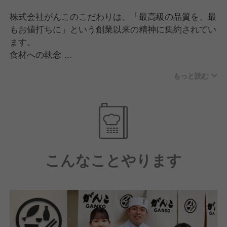
株式会社がんこのこだわりは、「最高級の品質を、最
もお値打ちに」という創業以来の精神に集約されてい
ます。
食材への執念
店主自ら市場で目利きを行う伝統を守り、鮮魚や豆
もっと読む
腐、米など厳選した素材を自社工場で加工。中間コス
トを省くことで、高品質な和食をリーズナブルに提供
しています。
「お屋敷」という文化再生
歴史的価値のある邸宅を買い取り、庭園と共に保存・
再生。高級な空間で手頃な料理を楽しめる「お屋敷レ
こんなことやります
ストラン」は、同社独自の文化貢献です。
伝統×革新の調理
職人の手仕事（技）を重んじつつ、最新の調理科学や
DXを導入。誰が作っても「がんこの味」を守れる科
学的な仕組みづくりにこだわっています。