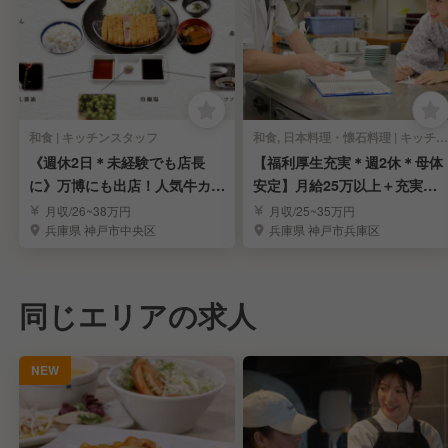
和食 | キッチンスタッフ
和食, 日本料理・懐石料理 | キッチンスタッフ
《週休2日＊未経験でも店長
【福利厚生充実＊週2休＊母体
に》万博にも出店！人気牛カツ
安定】月給25万以上＋充実の
専門店のスタッフ募集
福利厚生有
月収/26~38万円
月収/25~35万円
兵庫県 神戸市中央区
兵庫県 神戸市兵庫区
同じエリアの求人
NEW