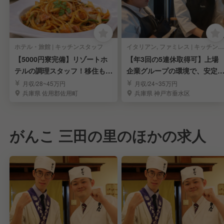
ホテル・旅館 | キッチンスタッフ
イタリアン, ファミレス | キッチンスタッフ
【5000円寮完備】リゾートホ
【年3回の5連休取得可】上場
テルの調理スタッフ！移住も大
企業グループの環境で、安定
歓迎！
たキャリアアップ！
月収/28~45万円
月収/24~35万円
兵庫県 佐用郡佐用町
兵庫県 神戸市垂水区
がんこ 三田の里のほかの求人