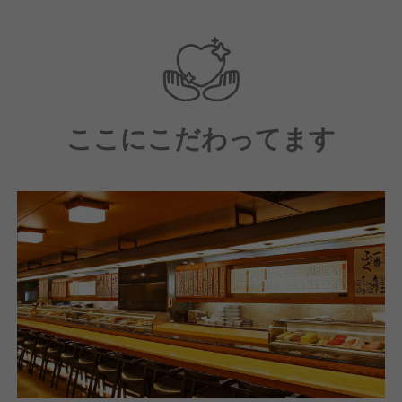
の技術を、体系的な教育システムで学びたい志向の
人。
人と接するのが好きな人：マニュアルを超えた「おも
てなし」を重視するため、お客様の喜びを自分の活力
にできる人。
ここにこだわってます
安定して長く働きたい人：飲食業界では珍しい手厚い
福利厚生（寮や家族支援）に魅力を感じ、腰を据えて
キャリアを築きたい人。