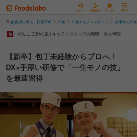
ログイン
新規登録
気になる
MENU
飲食店の求人・転職TOP
和食
和食キッチンスタッフ
兵庫県の和
がんこ 三田の里 | キッチンスタッフの転職・求人情報
【新卒】包丁未経験からプロへ！
DX×手厚い研修で「一生モノの技」
を最速習得