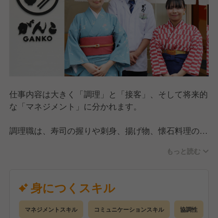
仕事内容は大きく「調理」と「接客」、そして将来的
な「マネジメント」に分かれます。
調理職は、寿司の握りや刺身、揚げ物、懐石料理の調
理を担当します。未経験でも「調理アカデミー」等の
もっと読む
研修で基礎から学べるほか、DX導入により効率的に
技を磨ける環境です。
身につくスキル
接客職は、料理の提供やご案内を通じた「おもてな
し」が主役です。一般店舗から着物で接客する「お屋
マネジメントスキル
コミュニケーションスキル
協調性
敷」まであり、質の高い作法が身につきます。