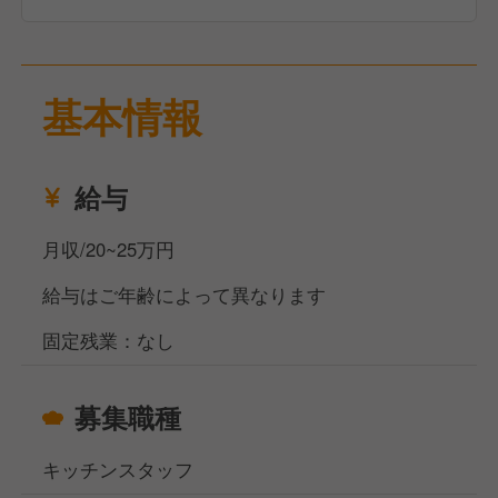
経験を積んだ後は、店長や料理長として売上管理、シ
フト作成、メニュー企画などの店舗経営に携わりま
基本情報
す。現場の声を大切にする社風のため、自身のアイデ
アで店舗を活気づけるやりがいがあります。
給与
月収/20~25万円
給与はご年齢によって異なります
固定残業：なし
募集職種
キッチンスタッフ