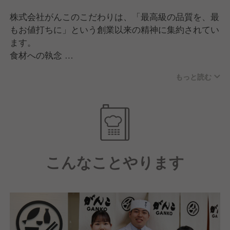
株式会社がんこのこだわりは、「最高級の品質を、最
もお値打ちに」という創業以来の精神に集約されてい
ます。
食材への執念
店主自ら市場で目利きを行う伝統を守り、鮮魚や豆
もっと読む
腐、米など厳選した素材を自社工場で加工。中間コス
トを省くことで、高品質な和食をリーズナブルに提供
しています。
「お屋敷」という文化再生
歴史的価値のある邸宅を買い取り、庭園と共に保存・
再生。高級な空間で手頃な料理を楽しめる「お屋敷レ
こんなことやります
ストラン」は、同社独自の文化貢献です。
伝統×革新の調理
職人の手仕事（技）を重んじつつ、最新の調理科学や
DXを導入。誰が作っても「がんこの味」を守れる科
学的な仕組みづくりにこだわっています。