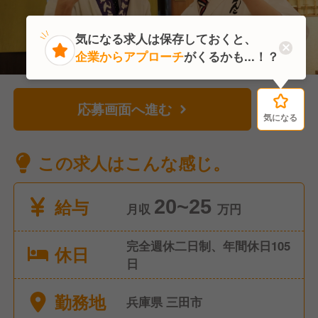
気になる求人は保存しておくと、
企業からアプローチ
がくるかも...！？
応募画面へ進む
気になる
気になる
この求人はこんな感じ。
給与
20~25
月収
万円
完全週休二日制、年間休日105
休日
日
勤務地
兵庫県 三田市