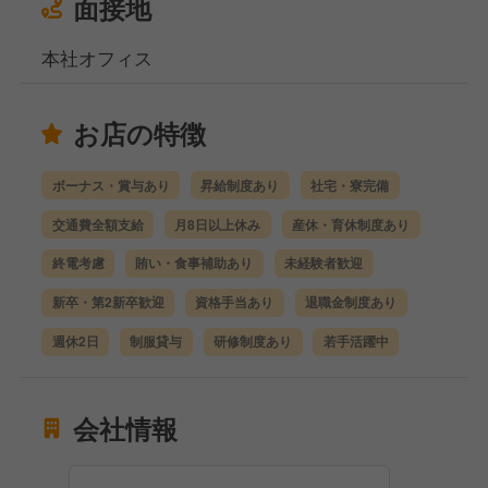
面接地
本社オフィス
お店の特徴
ボーナス・賞与あり
昇給制度あり
社宅・寮完備
交通費全額支給
月8日以上休み
産休・育休制度あり
終電考慮
賄い・食事補助あり
未経験者歓迎
新卒・第2新卒歓迎
資格手当あり
退職金制度あり
週休2日
制服貸与
研修制度あり
若手活躍中
会社情報