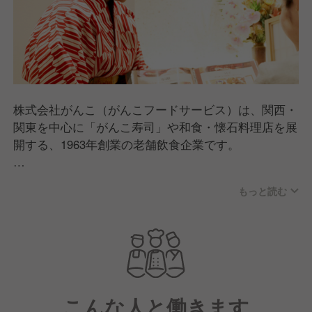
株式会社がんこ（がんこフードサービス）は、関西・
関東を中心に「がんこ寿司」や和食・懐石料理店を展
開する、1963年創業の老舗飲食企業です。
「旨くて安くて楽しい」をモットーに、職人が握る寿
もっと読む
司やこだわりの和食を、誰もが楽しめるリーズナブル
な価格で提供しています。また、近年では歴史的な邸
宅を再生した「お屋敷レストラン」の運営や、介護事
業への進出、海外展開など、飲食の枠を超えた幅広い
事業を手掛けているのが特徴です。
こんな人と働きます