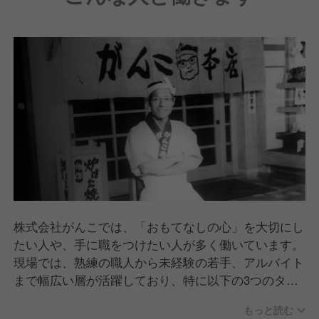
株式会社がんこでは、「おもてなしの心」を大切にし
たい人や、手に職をつけたい人が多く働いています。
現場では、熟練の職人から未経験の若手、アルバイト
まで幅広い層が活躍しており、特に以下の3つのタイ
プが目立ちます。
もっと読む
「和」の技術を学びたい人：本格的な寿司や懐石料理