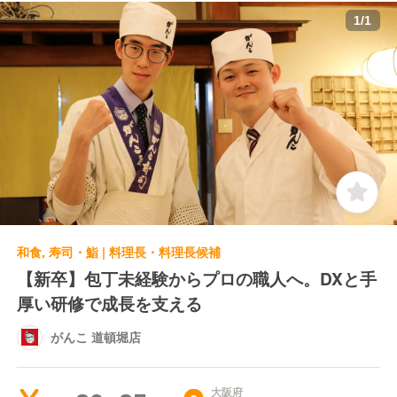
1
/
1
和食, 寿司・鮨 | 料理長・料理長候補
【新卒】包丁未経験からプロの職人へ。DXと手
厚い研修で成長を支える
がんこ 道頓堀店
大阪府