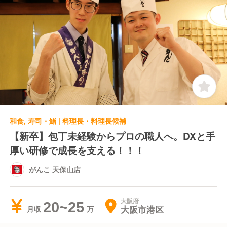
和食, 寿司・鮨 | 料理長・料理長候補
【新卒】包丁未経験からプロの職人へ。DXと手
厚い研修で成長を支える！！！
がんこ 天保山店
大阪府
20~25
大阪市港区
月収