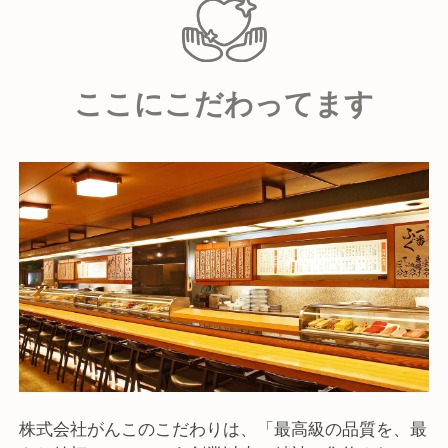
人と接するのが好きな人：マニュアルを超えた「おも
てなし」を重視するため、お客様の喜びを自分の活力
にできる人。
ここにこだわってます
安定して長く働きたい人：飲食業界では珍しい手厚い
福利厚生（寮や家族支援）に魅力を感じ、腰を据えて
キャリアを築きたい人。
株式会社がんこのこだわりは、「最高級の品質を、最