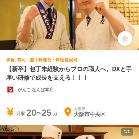
和食, 寿司・鮨 | 料理長・料理長候補
【新卒】包丁未経験からプロの職人へ。DXと手
厚い研修で成長を支える！！！
がんこ なんば本店
大阪府
20~25
大阪市中央区
月収
1
/
1