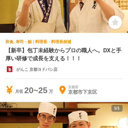
和食, 寿司・鮨 | 料理長・料理長候補
【新卒】包丁未経験からプロの職人へ。DXと手
厚い研修で成長を支える！！！
がんこ 京都ヨドバシ店
京都府
20~25
京都市下京区
月収
1
/
1