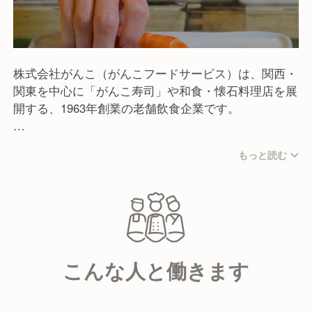
株式会社がんこ（がんこフードサービス）は、関西・
関東を中心に「がんこ寿司」や和食・懐石料理店を展
開する、1963年創業の老舗飲食企業です。
「旨くて安くて楽しい」をモットーに、職人が握る寿
もっと読む
司やこだわりの和食を、誰もが楽しめるリーズナブル
な価格で提供しています。また、近年では歴史的な邸
宅を再生した「お屋敷レストラン」の運営や、介護事
業への進出、海外展開など、飲食の枠を超えた幅広い
事業を手掛けているのが特徴です。
こんな人と働きます