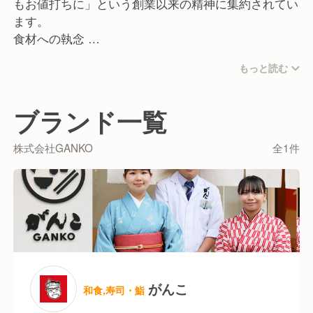
もお値打ちに」という創業以来の精神に集約されてい
ます。
食材への執念
店主自ら市場で目利きを行う伝統を守り、鮮魚や豆
もっと読む
腐、米など厳選した素材を自社工場で加工。中間コス
トを省くことで、高品質な和食をリーズナブルに提供
しています。
ブランド一覧
「お屋敷」という文化再生
歴史的価値のある邸宅を買い取り、庭園と共に保存・
株式会社GANKO
全1件
再生。高級な空間で手頃な料理を楽しめる「お屋敷レ
ストラン」は、同社独自の文化貢献です。
伝統×革新の調理
職人の手仕事（技）を重んじつつ、最新の調理科学や
DXを導入。誰が作っても「がんこの味」を守れる科
学的な仕組みづくりにこだわっています。
がんこ
和食,寿司・鮨