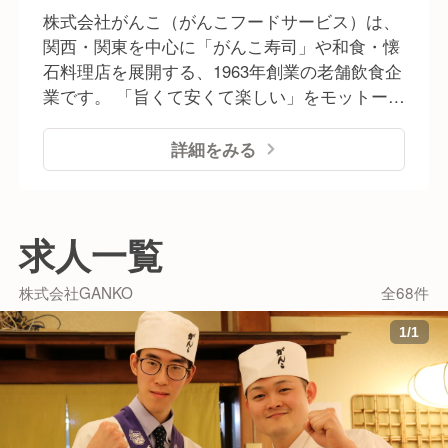
株式会社がんこ（がんこフードサービス）は、
関西・関東を中心に「がんこ寿司」や和食・懐
石料理店を展開する、1963年創業の老舗飲食企
業です。 「旨くて安くて楽しい」をモットー
に、職人が握る寿司やこだわりの和食を、誰も
が楽しめるリーズナブルな価格で提供していま
詳細をみる
す。また、近年では歴史的な邸宅を再生した
「お屋敷レストラン」の運営や、介護事業への
進出、海外展開など、飲食の枠を超えた幅広い
求人一覧
事業を手掛けているのが特徴です。
株式会社GANKO
全68件
1
/
1