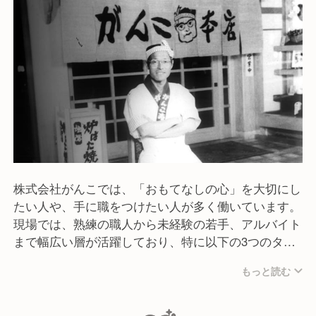
株式会社がんこでは、「おもてなしの心」を大切にし
たい人や、手に職をつけたい人が多く働いています。
現場では、熟練の職人から未経験の若手、アルバイト
まで幅広い層が活躍しており、特に以下の3つのタイ
プが目立ちます。
もっと読む
「和」の技術を学びたい人：本格的な寿司や懐石料理
の技術を、体系的な教育システムで学びたい志向の
人。