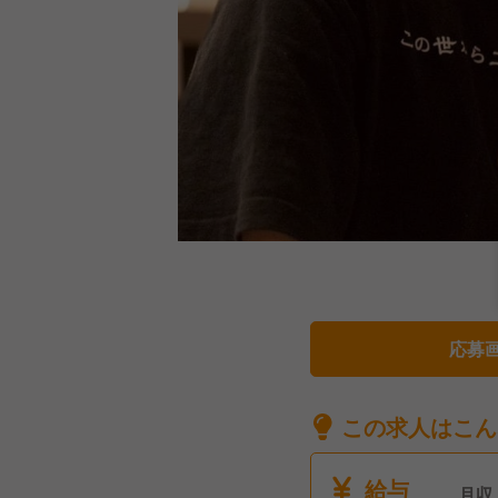
応募
この求人はこん
給与
月収