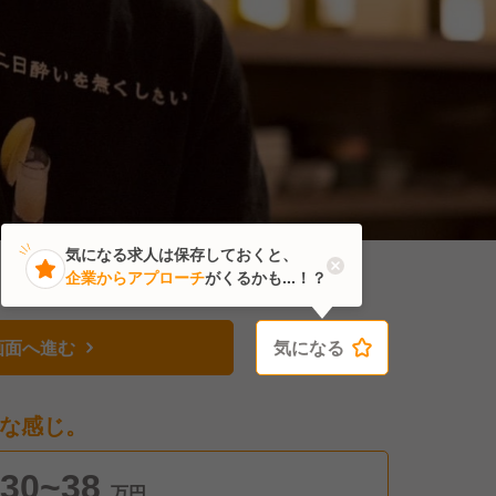
気になる求人は保存しておくと、
企業からアプローチ
がくるかも...！？
画面へ進む
気になる
気になる
な感じ。
30~38
万円