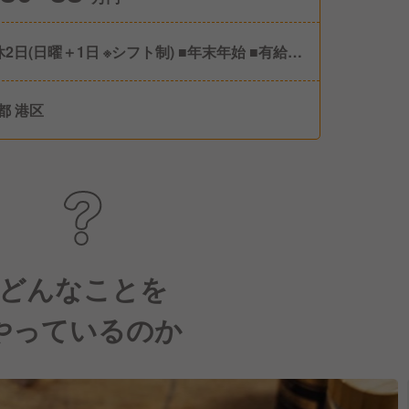
休2日(日曜＋1日 ※シフト制) ■年末年始 ■有給休
暇 ■夏季休暇 ※
休日121日
都 港区
どんなことを
やっているのか