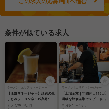
この求人の応募画面へ進む
条件が似ている求人
ラーメン | エリアマネージャー
ラーメン | エリアマネージャー
【店舗マネージャー】話題の生
【上場企業｜年間休日116日】
しじみラーメン店◇残業月10h
明確な評価基準でスピード出
◇年休121日
可能◎
月収/30~38万円
月収/30~40万円