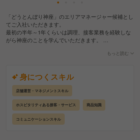
だからこそ私たちは、「明るく楽しい社会づくりに貢
「どうとんぼり神座」のエリアマネージャー候補とし
献する」為に"日本一"のラーメンレストランを目指し
てご入社いただきます。
ています。
最初の半年～1年くらいは調理、接客業務を経験しな
がら神座のことを学んでいただきます。
業務習得後にスタッフの教育、調理業務、売上収支管
もっと読む
理などの店舗運営に関する業務(＝店長業務)にも触れ
ていただきます。
その後、エリアマネージャーとしてご活躍いただくこ
身につくスキル
とを想定しております。
しっかりとした評価制度があり実力が正当に評価され
店舗運営・マネジメントスキル
る環境の為早い昇進も可能ですが、その過程でしっか
りとした教育を受けていただくのでご安心ください。
ホスピタリティある接客・サービス
商品知識
経験を積んでいる方であっても、しっかり初歩から業
コミュニケーションスキル
務をお教えします。
それにより、神座のことがよくわからず不安なまま、