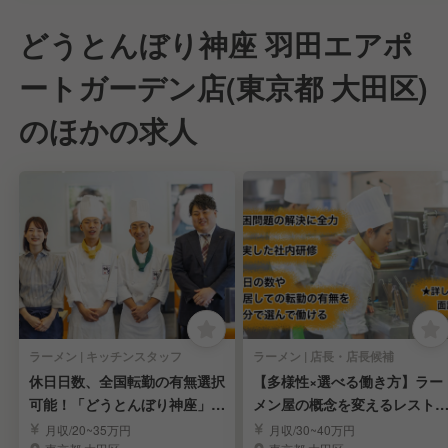
どうとんぼり神座 羽田エアポ
ートガーデン店(東京都 大田区)
のほかの求人
ラーメン | キッチンスタッフ
ラーメン | 店長・店長候補
休日日数、全国転勤の有無選択
【多様性×選べる働き方】ラー
可能！「どうとんぼり神座」キ
メン屋の概念を変えるレスト
ッチンスタッフ☆
ンの店長候補を募集
月収/20~35万円
月収/30~40万円