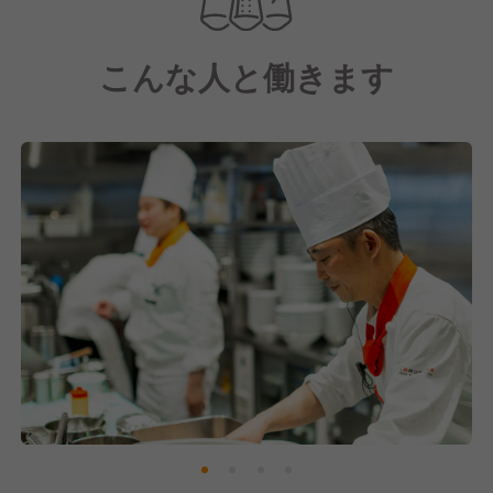
【どうとんぼり神座について】
こんな人と働きます
フレンチレストランのオーナーだった布施氏が開発し
た「誰もが毎日食べたくなる」おいしいラーメン
そして、ラーメン屋の概念を超えた接客とサービスを
提供するラーメン"レストラン"です。
1986年に1号店「道頓堀店」をオープン以来、当ブラ
ンドはおかげさまで神座は多くの方にご支持をいただ
けるブランドとなりました。
当初は関西エリアを中心に店舗展開をしてきました
が、現在は関東エリアや海外にも出店を進めており、
順調に事業拡大をしています！