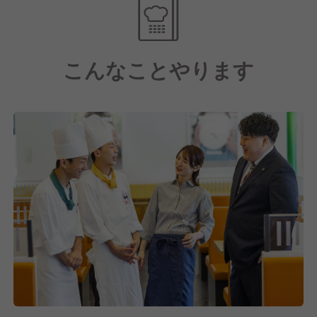
ホテルや航空会社などホスピタリティある企業のよう
な接客・サービスを意識して、普通のラーメン屋さん
を超えた価値を提供していきます。
こんなことやります
【貧困問題解決のために"日本一"を目指す】
おかげさまで「どうとんぼり神座」も関西では知名度
を上げてきてはいますが、全国的にはまだまだこれか
らの段階です。
その中で私たちは"日本一"を目指して、日本全国どこ
にでも神座があるように10年で「700店舗出店」とい
う目標を掲げています。
その背景には、まだまだ解決されていない日本国内の
貧困問題にあります。
それを解決するために、どうとんぼり神座が「どこに
でも」あれば、おなかをすかせた子どもたちのサポー
トを24時間365日、どこの店舗でも行っていきたいと
本気で考えています。