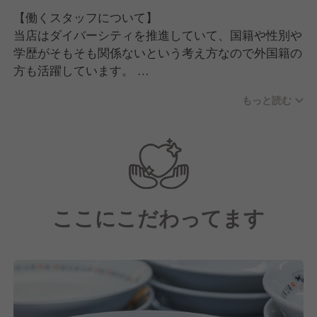
【働くスタッフについて】
当店はダイバーシティを推進していて、国籍や性別や
学歴がそもそも関係ないという考え方なので外国籍の
方も活躍しています。
もっと読む
経験層でいうとラーメン業態やチェーン業態の方だけ
ではなく、レストランやホテルなど違う飲食業態出身
の方も多いです。
そのほか飲食完全未経験として、アパレルや全く違う
業界出身の方が多いのも特徴の一つといえます。
ここにこだわってます
また、キャスト(店舗で勤務する社員さん)やパート・
アルバイトさんを含めてお話しすると、女性比率が全
体の６割となっています。
女性比率が高いのはラーメン業界でいうと珍しいかも
しれませんが、店長やマネージャーとして活躍してい
る方も多いです！