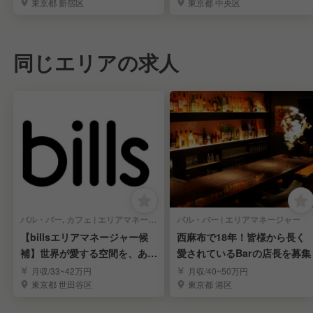
東京都 新宿区
東京都 中央区
同じエリアの求人
バル・バー, カフェ | エリアマネージャー
バル・バー | エリアマネージャー
【billsエリアマネージャー候
西麻布で18年！皆様から長く
補】世界が愛する空間を、あな
愛されているBarの店長を募集
たの手で。
月収/33~42万円
月収/40~50万円
東京都 世田谷区
東京都 港区