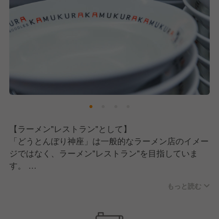
【職場の雰囲気について】
「美味しい食事は清潔な店内から」という方針のも
と、とにかく店内とキッチンは綺麗です。
そのため、働くスタッフも気持ちよく仕事ができるか
と思います。
また、大きな特徴としていえるのが、お客様の要望に
対しては従業員一人一人に決裁権があります。
これは「明るく楽しい社会づくりに貢献する」という
【ラーメン"レストラン"として】
企業理念のもと、お客様第一の方針を掲げている背景
「どうとんぼり神座」は一般的なラーメン店のイメー
があるからです。
ジではなく、ラーメン"レストラン"を目指していま
す。
お客様の笑顔の為に、共に成長していただける方を募
そのために当店では商品力だけではなく、接客・サー
集中です。
もっと読む
ビス力にも力を入れています！
ライバルはラーメン屋さんや飲食店ではありません。