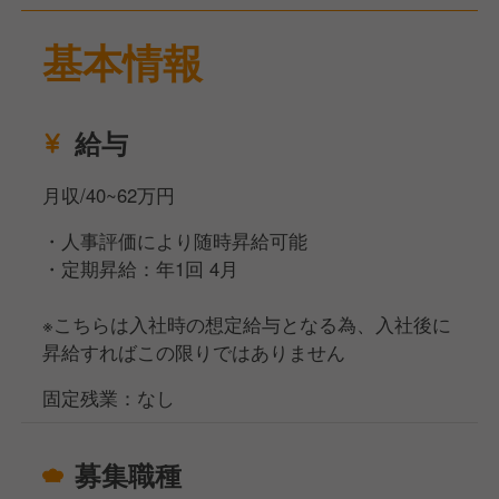
という事態を防ぐことができます。
店舗や会社に対する理解を深めながらエリアマネージ
基本情報
ャーを目指していけることが特徴です。
弊社は「明るく楽しい社会づくりに貢献する」という
給与
企業理念のもと、お客様第一の方針を掲げています。
そのため、お客様の要望に対しては従業員一人一人に
月収/40~62万円
決裁権があります。
お客様の笑顔の為に、共に成長していただける方を募
・人事評価により随時昇給可能
集中です。
・定期昇給：年1回 4月
※こちらは入社時の想定給与となる為、入社後に
昇給すればこの限りではありません
固定残業：なし
募集職種