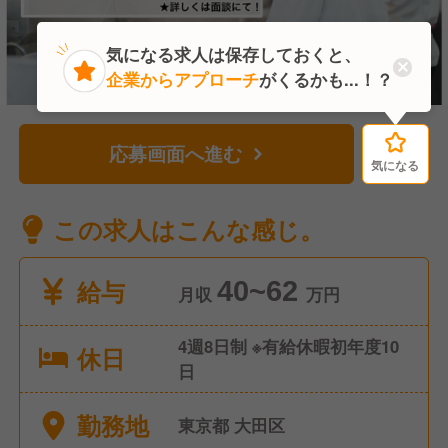
気になる求人は保存しておくと、
企業からアプローチ
がくるかも...！？
応募画面へ進む
気になる
気になる
この求人はこんな感じ。
給与
40~62
月収
万円
4週8日制 ※有給休暇初年度10
休日
日
勤務地
東京都 大田区