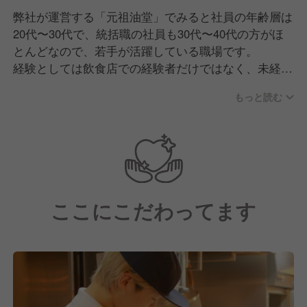
弊社が運営する「元祖油堂」でみると社員の年齢層は
20代〜30代で、統括職の社員も30代〜40代の方がほ
とんどなので、若手が活躍している職場です。
経験としては飲食店での経験者だけではなく、未経験
で入社して活躍されている方もいらっしゃいます。
もっと読む
また、ありがたいことに入社から在籍年数が長い人が
多いのも特徴の一つといえます。 従業員同士がお互
いを信頼し合い、自主性を持って働ける環境なので、
転職された社員さんが再び戻ってくることも少なくあ
りません。
ここにこだわってます
【求める人物像】
それぞれに個性はありますが、「人と関わることが好
き」「明るく前向き」「コツコツまじめ」といったタ
イプの方が特に活躍されています。
元祖油堂では、お客様だけでなくアルバイトスタッフ