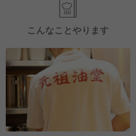
【実力・やる気主義の現場です】
運営元の風土として年功序列ではなく、"実力とやる
気"を重要視！
こんなことやります
昇給に関しても役職が付くタイミングのほか、店舗立
ち上げに携わったら昇給。
年1回の賞与も人事評価により、しっかりと頑張った
分還元されます。
そのため、自身の頑張り次第でどんどん昇給・出世し
ていける環境です！