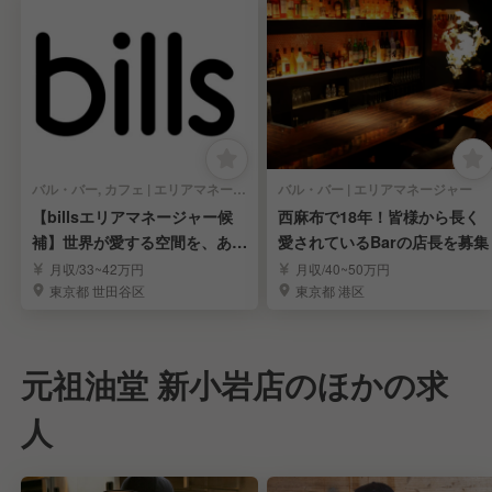
バル・バー, カフェ | エリアマネージャー
バル・バー | エリアマネージャー
【billsエリアマネージャー候
西麻布で18年！皆様から長く
補】世界が愛する空間を、あな
愛されているBarの店長を募集
たの手で。
月収/33~42万円
月収/40~50万円
東京都 世田谷区
東京都 港区
元祖油堂 新小岩店のほかの求
人