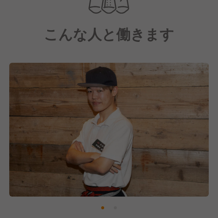
現在は事業拡大(新規出店予定あり)と労働環境整備の
こんな人と働きます
ために、未来の店長・幹部候補となっていただける人
材の採用に注力中です！
【元祖油堂について】
直営は「ギフトホールディングス」が運営、国内外含
め20店舗以上展開している人気ブランドです。
8年かけて開発したオリジナルの専用麺で作られる油
そばと、豊富な調味料で自分好みにアレンジ・カスタ
マイズできる楽しさが特徴となっています。
その中で私たち「株式会社プラーナ」では元祖油堂の
FC加盟企業として、東京・千葉エリアに店舗運営を
しています。