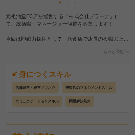
元祖油堂FC店を運営する『株式会社プラーナ』に
て、統括職・マネージャー候補を募集します！
今回は即戦力採用として、飲食店で店長の役職以上の
経験がある方を優遇！
もっと読む
※ラーメン業態経験のある方は大歓迎です！
まずは即戦力店長候補として運営店に配属、基本的な
身につくスキル
業務を覚えていきます。
油そばを作る上でのオペレーションに関しては特別な
店舗運営・経営ノウハウ
複数店のマネジメントスキル
技術を必要としていませんので、ご安心ください！
徐々に仕事に慣れてきたら店舗の運営業務を任せてい
コミュニケーションスキル
問題解決能力
き、ゆくゆくは他のお店も含めたマネジメントに携わ
っていただけたら思います。
今後も新規出店を続けていくほか、新規ブランドの立