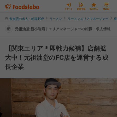
ログイン
新規登録
気になる
MENU
飲食店の求人・転職TOP
ラーメン
ラーメンエリアマネージャー
元祖油堂 新小岩店 | エリアマネージャーの転職・求人情報
【関東エリア＊即戦力候補】店舗拡
大中！元祖油堂のFC店を運営する成
長企業