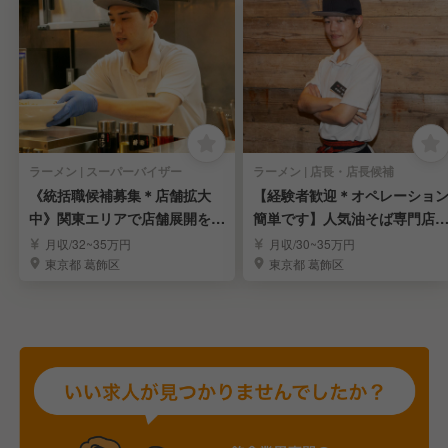
ラーメン | スーパーバイザー
ラーメン | 店長・店長候補
《統括職候補募集＊店舗拡大
【経験者歓迎＊オペレーショ
中》関東エリアで店舗展開を行
簡単です】人気油そば専門店
う成長企業｜高給
「元祖油堂」店長候補
月収/32~35万円
月収/30~35万円
東京都 葛飾区
東京都 葛飾区