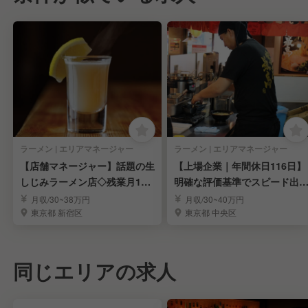
ラーメン | エリアマネージャー
ラーメン | エリアマネージャー
【店舗マネージャー】話題の生
【上場企業｜年間休日116日】
しじみラーメン店◇残業月10h
明確な評価基準でスピード出
◇年休121日
可能◎
月収/30~38万円
月収/30~40万円
東京都 新宿区
東京都 中央区
同じエリアの求人