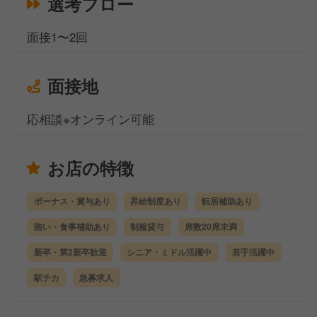
選考フロー
面接1〜2回
面接地
応相談※オンライン可能
お店の特徴
ボーナス・賞与あり
昇給制度あり
転居補助あり
賄い・食事補助あり
制服貸与
席数20席未満
新卒・第2新卒歓迎
シニア・ミドル活躍中
若手活躍中
駅チカ
急募求人