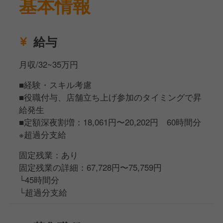
基本情報
ち上げも考えているので、経験を活かしてチャレンジ
していきたい方はぜひご応募ください！
給与
月収/32~35万円
■経験・スキル考慮
■役職付与、店舗立ち上げ参加のタイミングで昇
給発生
■定額深夜割増：18,061円〜20,202円 60時間分
※超過分支給
固定残業：あり
固定残業の詳細：67,728円〜75,759円
└45時間分
└超過分支給