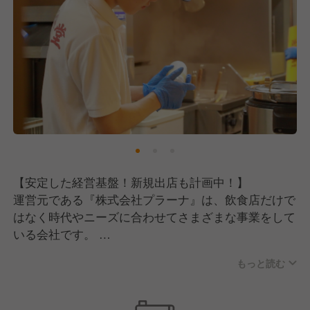
も含め、多くの人と関わる仕事です。 積極的にコミ
ュニケーションを取れる方、人とのつながりを大切に
している方にはぴったりな職場といえるでしょう。
【安定した経営基盤！新規出店も計画中！】
運営元である『株式会社プラーナ』は、飲食店だけで
はなく時代やニーズに合わせてさまざまな事業をして
いる会社です。
安定した経営基盤を持っているので安心して働けるほ
もっと読む
か、新規出店も続けているのでキャリアアップのチャ
ンスもあります！