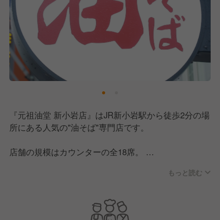
『元祖油堂 新小岩店』はJR新小岩駅から徒歩2分の場
所にある人気の"油そば"専門店です。
店舗の規模はカウンターの全18席。
駅からのアクセスもいいので、2022年12月にオープ
もっと読む
ン以来おかげさまで多くの方々にご来店いただいてい
る人気店となりました。
これからも地域に根ざしたお店として、営業を続けて
まいります。