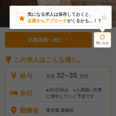
気になる求人は保存しておくと、
企業からアプローチ
がくるかも...！？
応募画面へ進む
気になる
気になる
この求人はこんな感じ。
給与
32~35
月収
万円
■月6日休み ※人員揃い次第
休日
に増やしていく予定です
勤務地
東京都 葛飾区