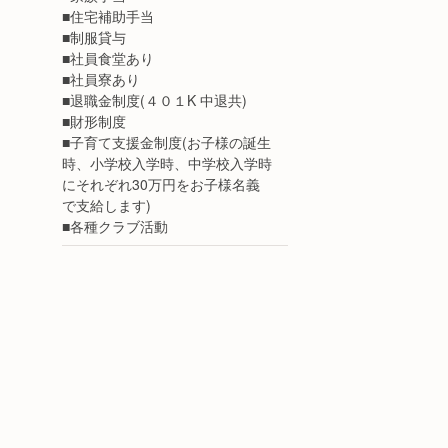
■住宅補助手当
■制服貸与
■社員食堂あり
■社員寮あり
■退職金制度(４０１K 中退共)
■財形制度
■子育て支援金制度(お子様の誕生
時、小学校入学時、中学校入学時
にそれぞれ30万円をお子様名義
で支給します)
■各種クラブ活動