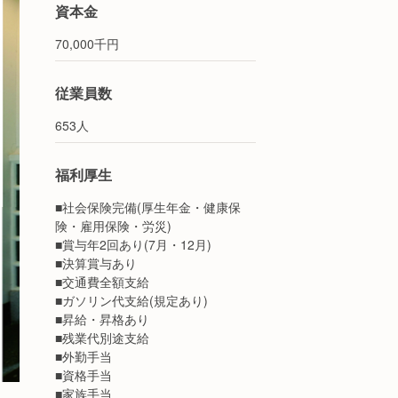
資本金
70,000千円
従業員数
653人
福利厚生
■社会保険完備(厚生年金・健康保
険・雇用保険・労災)
■賞与年2回あり(7月・12月)
■決算賞与あり
■交通費全額支給
■ガソリン代支給(規定あり)
■昇給・昇格あり
■残業代別途支給
■外勤手当
■資格手当
■家族手当