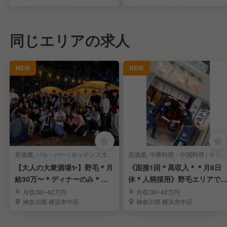
同じエリアの求人
NEW
NEW
居酒屋, バル・バー | キッチンスタッフ
居酒屋, 中華料理・中国料理 | キッチンスタッフ
【大人の大衆酒場✨】野毛＊月
《面接1回＊高収入＊＊月8日
給30万〜＊ディナーのみ＊未
休＊人柄採用》野毛エリアで
経験OK＊面接1回
付く人気の大衆酒場
月収/30~42万円
月収/30~42万円
神奈川県 横浜市中区
神奈川県 横浜市中区