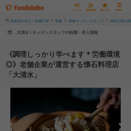
ログイン
新規登録
気になる
MENU
飲食店の求人・転職TOP
和食
和食キッチンスタッフ
神奈川県の
大清水 | キッチンスタッフの転職・求人情報
《調理しっかり学べます＊労働環境
◎》老舗企業が運営する懐石料理店
「大清水」