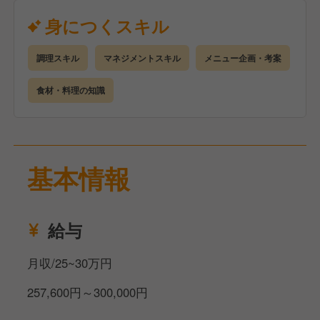
大清水では、鈴廣グループが代々受け継いできた味や
身につくスキル
刺身の切り付け方、盛り付け方など、伝統の技術をし
【仕事内容】
っかりと学ぶことができます。
基本は仕込みから盛り付けを含む調理業務全般をお任
調理スキル
マネジメントスキル
メニュー企画・考案
また、月1回の役員との試食会を通じて、料理人とし
せします。
ての感覚を磨いていける環境です。
また、仕事に慣れてきたら既存メンバーと一緒に季節
食材・料理の知識
完全オーダーメイドの懐石料理だからこそ、お客様に
の食材を活かしたメニュー考案にも携わっていただけ
合わせて一から献立を考える力が身につき、料理人と
たらと思います。
しての幅が大きく広がります。
【あなたに期待すること】
また、今の時代に1つのことしかできないというの
基本情報
鈴廣グループの役員の味や刺身の切りつけ方や盛り付
は、これからの時代を生きていくのは厳しい。
け方など、代々引き継いできた伝統があります。
だからこそ料理人も然り、いろんな経験をしてほしい
そのため、いい意味で型にハマらずに、それを受け入
と私たちは考えています。
給与
れていただける柔軟さを持っていただけれると嬉しい
です。
そこで当社では、ジョブローテーションを積極的にお
月収/25~30万円
こなっており、様々な経験を積みながらキャリアを形
【マイカー通勤もOK！】
257,600円～300,000円
成していくことができます。
当社では車通勤を歓迎しており、従業員専用の駐車場
そして「鈴廣人づくり学校」では、技術だけでなく前
も完備しています。