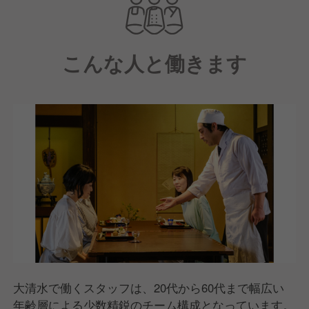
料理は、旬の食材を使った和食・懐石料理をコースで
提供。
こんな人と働きます
決まったお品書きはなく、お客様のご要望や顔ぶれ、
お好みを伺いながら、旬の食材を合わせて一品一品献
立を組み立てていきます。
※内訳としては、大枠のメニューは毎月メンバーで考
えて月1回の役員との試食会を経て決定し、そこから
さらにお客様のシーンやご要望に合わせてアレンジを
加えていきます。
2021年10月に開業し、接待や3世代のお祝い事、結
納、七五三など特別なひとときを過ごしに来られるお
客様に、最高のおもてなしをお届けしています。
また、芸者プランなども用意しているので、インバウ
ンドの需要も増えてまいりました。
これからも、この特別な空間で日本の食文化とおもて
大清水で働くスタッフは、20代から60代まで幅広い
なしの心をお届けしてまいります。
年齢層による少数精鋭のチーム構成となっています。