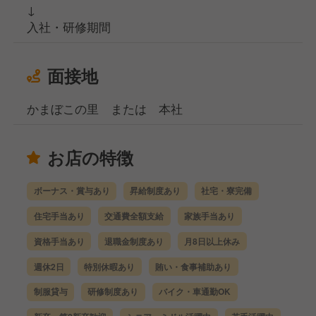
↓
入社・研修期間
面接地
かまぼこの里 または 本社
お店の特徴
ボーナス・賞与あり
昇給制度あり
社宅・寮完備
住宅手当あり
交通費全額支給
家族手当あり
資格手当あり
退職金制度あり
月8日以上休み
週休2日
特別休暇あり
賄い・食事補助あり
制服貸与
研修制度あり
バイク・車通勤OK