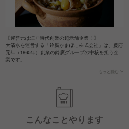
【運営元は江戸時代創業の超老舗企業！】
大清水を運営する「鈴廣かまぼこ株式会社」は、慶応
元年（1865年）創業の鈴廣グループの中核を担う企
業です。
160年にわたって築いてきた安定した経営基盤のもと
もっと読む
で、社是「老舗にあって、老舗にあらず」の精神のも
と、伝統を守りながら常に新しいことに挑戦し続けて
きました。
そんな企業だからこそ、社員が長く安心して働ける環
境が整っています。
こんなことやります
【最高の労働環境！】
年間休日は120日で、繁忙期と閑散期に応じて月8〜