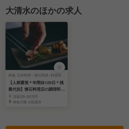
大清水のほかの求人
和食, 日本料理・懐石料理 | 料理長・料理長候補
【人柄重視＊年間休120日＊残
業代別】懐石料理店の調理即戦
力を募集｜小田原
月収/25~30万円
神奈川県 小田原市