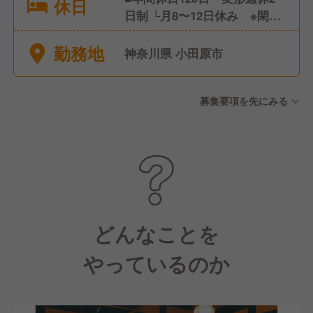
休日
日制 └月8〜12日休み ※閑散
期・繁忙期によって変動あり
勤務地
■年次有給休暇(平均年間有給
神奈川県 小田原市
取得｜14.3日) ■リフレッシュ
休暇制度(年2回あり｜公休と
募集要項を先にみる
有給を使って最大8日間休めま
す)
どんなことを
やっているのか