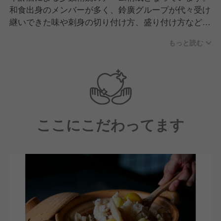
和食出身のメンバーが多く、鈴廣グループが代々受け
そして現在は戦力強化に向けて、新しい仲間の採用活
継いできた味や刺身の切り付け方、盛り付け方など、
動に注力中です！
伝統をしっかりと引き継いでいます。
もっと読む
一方で、一昔前の和食屋さんのような堅苦しく厳しい
雰囲気はなく、伝統を大切にしながらも柔軟に、お互
いを尊重しながら働ける環境です。
ここにこだわってます
【求める人物像】
■私たちの理念・精神に共感していただける方
■鈴廣の伝統を受け継ぎながら、柔軟に物事を考えら
れる方
■食を通じて人と社会の役に立ちたいという想いを持
っている方
■チームワークを大切にしながら、自ら考え行動でき
る方