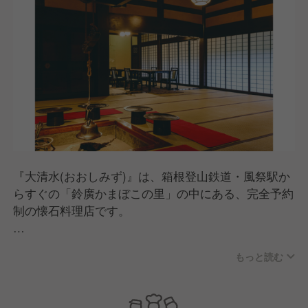
『大清水(おおしみず)』は、箱根登山鉄道・風祭駅か
らすぐの「鈴廣かまぼこの里」の中にある、完全予約
制の懐石料理店です。
富山・八尾から移築した築220余年の合掌造りの建物
もっと読む
を舞台に、ご夫婦や会社の仲間内、ご友人同士など、
個人のお客様を中心に1日4組(ランチ・ディナー2組ず
つ)・最大10名様限定でお迎えしています。