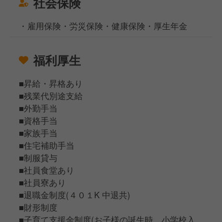
社会保険
・雇用保険・労災保険・健康保険・厚生年金
福利厚生
■昇給・昇格あり
■残業代別途支給
■外勤手当
■資格手当
■家族手当
■住宅補助手当
■制服貸与
■社員食堂あり
■社員寮あり
■退職金制度(４０１K 中退共)
■財形制度
■子育て支援金制度(お子様の誕生時、小学校入