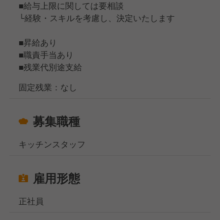
■給与上限に関しては要相談
向きな姿勢や健全な精神を育むサポートをしていま
鎌倉や大和など、遠方から通勤しているスタッフも在
└経験・スキルを考慮し、決定いたします
す。
籍していますので、お気軽にご相談ください。
社内資格認定制度や自己啓発支援、外部通信教育の受
なお、ガソリン代も規定に応じて支給いたします！
■昇給あり
講料補助、さらには「鈴廣星槎大学」での学位取得支
■職責手当あり
援まで、料理人としてもひとりの人間としても成長し
■残業代別途支給
続けられる環境が整っています。
あなたのご応募、心よりお待ちしております！
固定残業：なし
募集職種
キッチンスタッフ
雇用形態
正社員