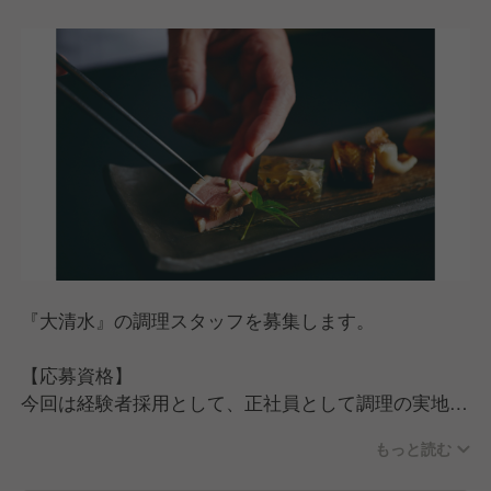
12日の休みを確保。
あわせて年2回のリフレッシュ休暇制度があり、公休
と有給を合わせて最大8日間の長期休暇を取得するこ
ともできます。
※もちろん制度があるだけで終わることなく、現場で
もしっかり休みを取らせてくれる環境なのでご安心く
ださい！
「飲食の仕事は夜遅くて休みが少ない」というイメー
ジをお持ちの方にとって、これは大きな魅力のひとつ
かと思います。
また、当社では飲食業界ではよくある「みなし残業」
『大清水』の調理スタッフを募集します。
がなく、残業代は別途支給となります。
賞与は業績賞与2回と決算賞与1回の年3回支給と、頑
【応募資格】
張りがしっかり還元される環境です。
今回は経験者採用として、正社員として調理の実地経
験がある方を探しています。
もっと読む
経験は浅くても大丈夫ですが、メニュー考案やマネジ
【料理人として、これからを生きるために】
メント経験がある方は優遇いたします。