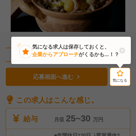
気になる求人は保存しておくと、
企業からアプローチ
がくるかも...！？
直近7人がこの求人を検討中
応募画面へ進む
気になる
気になる
この求人はこんな感じ。
給与
25~30
月収
万円
■年間休日120日 └変形週休2