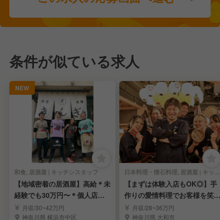
条件が似ている求人
NEW
和食, 居酒屋 | キッチンスタッフ
日本料理・懐石料理, 居酒屋 | キッチンスタッフ
【地域密着の居酒屋】高給＊未
【まずは体験入店もOK◎】手
経験でも30万円〜＊個人店の
作りの愛情料理でお客様を笑
自由×会社の安定感
にする《キッチン》
月収/30~42万円
月収/28~36万円
神奈川県 横浜市中区
神奈川県 大和市