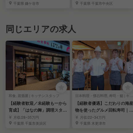
千葉県 鎌ケ谷市
千葉県 千葉市中央区
同じエリアの求人
和食, 居酒屋 | キッチンスタッフ
日本料理・懐石料理, 寿司・鮨 | キッチンスタッフ
【経験者歓迎／未経験も一から
【経験者優遇】こだわりの海
育成】「はなの舞」調理スタッ
物を使ったグルメ回転寿司｜
フ
験を活かせる環境
月収/28~35万円
月収/22~34万円
千葉県 千葉市美浜区
千葉県 木更津市