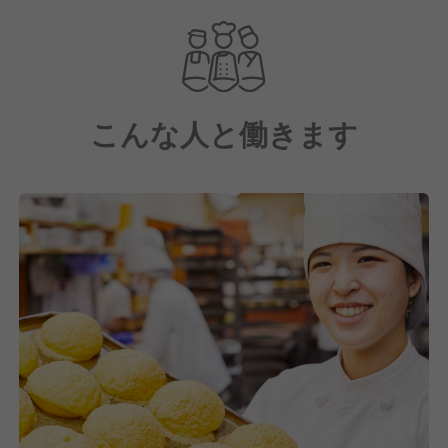
お客様の笑顔が見られ、やりがいに繋がっています。
2026年春頃、稲毛駅周辺に新規出店予定です。ご入
社頂けたら、開店までは他の店舗で勤務していただき
こんな人と働きます
ながら、仕事や会社にも徐々に慣れていただく予定で
すので、ご安心ください。多くのお客様の笑顔を一緒
に創っていきませんか？