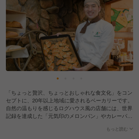
「ちょっと贅沢、ちょっとおしゃれな食文化」をコン
セプトに、20年以上地域に愛されるベーカリーです。
自然の温もりを感じるログハウス風の店舗には、世界
記録を達成した「元気印のメロンパン」やカレーパン
グランプリ金賞を受賞した「コクうまカレーパン」等
もっと読む
の人気商品の他、季節限定や新商品など80-100種類の
パンが並びます。テラスでは焼き立てのパンを頬張る