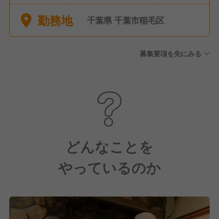
で土日祝日勤務があります。
勤務地
※有給休暇（入社半年より10
千葉県 千葉市稲毛区
日、以降法定通り） 休暇制
度：夏季休暇、慶弔休暇、産
募集要項を先にみる
前・産後休暇、育児休暇、介
護休暇 備考：育児休業 、子の
看護休暇等、路面店は年始休
暇３日 女性の育児休業100％
取得はもちろん、男性の育児
休業も推進し2019年度は
100％となりました。復帰後
も、時短勤務等をしながら、
どんなことを
培ったキャリアを活かし活躍
やっているのか
する女性が多数います。