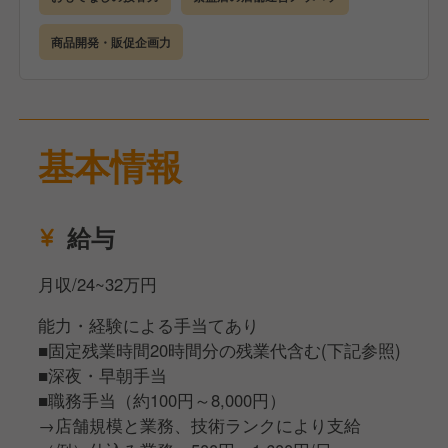
③マネジメント（①②からスタートして頂きます）
商品開発・販促企画力
・年商約3億円の店舗の運営
・チームビルディング(1店でも多いと60~70人)
・人財の採用・教育・稼動計画・面談
・コスト・在庫管理、衛生管理
基本情報
・マーケティング・戦略立案
部門・店舗方針・売上目標設定と実行計画の立案
数値達成のための施策の実行・改善
給与
月収/24~32万円
能力・経験による手当てあり
■固定残業時間20時間分の残業代含む(下記参照)
■深夜・早朝手当
■職務手当（約100円～8,000円）
→店舗規模と業務、技術ランクにより支給