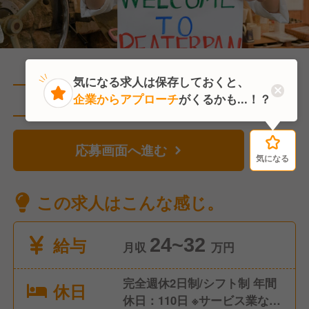
気になる求人は保存しておくと、
企業からアプローチ
がくるかも...！？
直近3人がこの求人を検討中
応募画面へ進む
気になる
気になる
この求人はこんな感じ。
給与
24~32
月収
万円
完全週休2日制/シフト制 年間
休日
休日：110日 ※サービス業なの