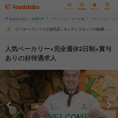
ログイン
新規登録
気になる
MENU
飲食店の求人・転職TOP
パティスリー・ケーキ屋
パティスリー・ケ
ピーターパン ペリエ稲毛店 | キッチンスタッフの転職・求
人情報
人気ベーカリー×完全週休2日制×賞与
ありの好待遇求人