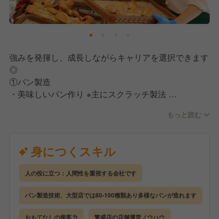
強みを発揮し、成長しながらキャリアを選択できます
◎
①パン製造
・美味しいパン作り ※主にスクラッチ製法
→仕込み・成形・焼成・仕上げ・調理等
もっと読む
・工程管理・品質指導
・季節感溢れる商品開発・定期的な見直し etc.
身につくスキル
②パン販売
・おもてなしの接客
人の役に立つ：人間性を重視する会社です
・フェア・イベント等の販促企画
・店内・ディスプレイ等の演出
パン製造技術、大型店では80-100種類あり多様なパンが造れます
・パンの美味しい食べ方や魅力、食文化等を提案
・顧客管理システムを活用したファンづくり
おもてなしの接客力
繁盛店の店舗運営ノウハウ