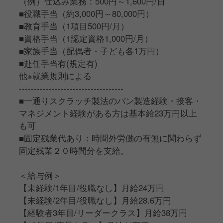
（例）仕込み業務：500円～1,600円/日
■役職手当（約3,000円～80,000円）
■教育手当（1項目500円/月）
■資格手当（1認定資格1,000円/月）
■家族手当（配偶者・子ども各1万円）
■赴任手当有(規定有)
他※就業規則による
-----------------------------------
■一通りスクラッチ製法のパン製造経験・接客・
マネジメント経験がある方は基本給23万円以上
も可
■固定残業代あり：時間外労働の有無に関わらず
固定残業２０時間分を支給。
＜給与例＞
【未経験/1年目/役職なし】月給24万円
【未経験/2年目/役職なし】月給28.6万円
【経験者3年目/リーダークラス】月給38万円