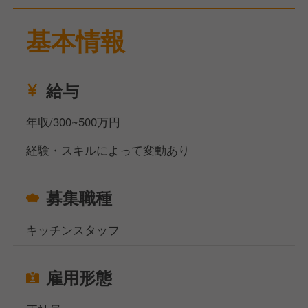
基本情報
今回は、千葉県のカフェにてキッチンスタッフを募集
しています。
洋食調理経験が2～3年以上ある方、人を引っ張れるリ
ーダーシップを持つ方を求めています。
給与
お客様に最高の食体験を提供するため、経験豊富でチ
ームを牽引できる方を歓迎します。
年収/300~500万円
キッチンスタッフとしての役割には、高品質な料理の
経験・スキルによって変動あり
調理と提供、スタッフの指導や育成などが含まれま
す。
お休みは週休2日制です。
募集職種
クリエイティブでチャレンジングな環境で、お互いに
キッチンスタッフ
切磋琢磨しながら成長できるチームメンバーをお待ち
しています。
雇用形態
当社サイト、フーズラボ・エージェントですがこのほ
かにも飲食店の求人を多数揃えております。