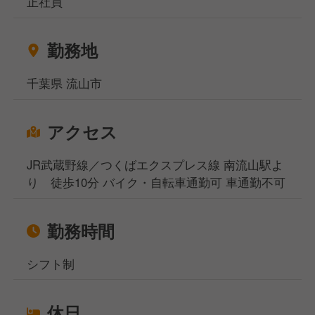
正社員
地元で働きたい方、都心部で働きたいけど引っ越しの
お金がなくて困っている方などなど…どんなお悩みも
勤務地
ご相談ください！
相談窓口事務所は東京、大阪、名古屋、福岡の4拠点
千葉県 流山市
になりますが、WEB面談も実施しており、飲食専門
の転職・就職のプロが対応いたしますのでご安心くだ
さいませ。
アクセス
JR武蔵野線／つくばエクスプレス線 南流山駅よ
り 徒歩10分 バイク・自転車通勤可 車通勤不可
勤務時間
シフト制
休日