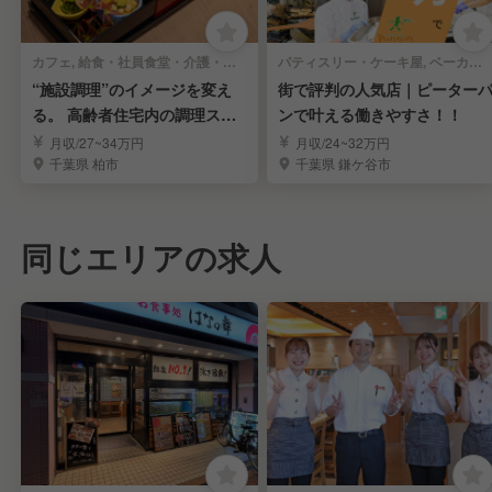
カフェ, 給食・社員食堂・介護・病院 | キッチンスタッフ
パティスリー・ケーキ屋, ベーカリー・ブーランジェリー | キッチンスタッフ
“施設調理”のイメージを変え
街で評判の人気店｜ピーター
る。 高齢者住宅内の調理スタ
ンで叶える働きやすさ！！
ッフ募集!!
月収/27~34万円
月収/24~32万円
千葉県 柏市
千葉県 鎌ケ谷市
同じエリアの求人