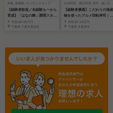
和食, 居酒屋 | キッチンスタッフ
日本料理・懐石料理, 寿司・鮨 | キッチンスタッフ
【経験者歓迎／未経験も一から
【経験者優遇】こだわりの海
育成】「はなの舞」調理スタッ
物を使ったグルメ回転寿司｜
フ
験を活かせる環境
月収/28~35万円
月収/22~34万円
千葉県 千葉市美浜区
千葉県 木更津市