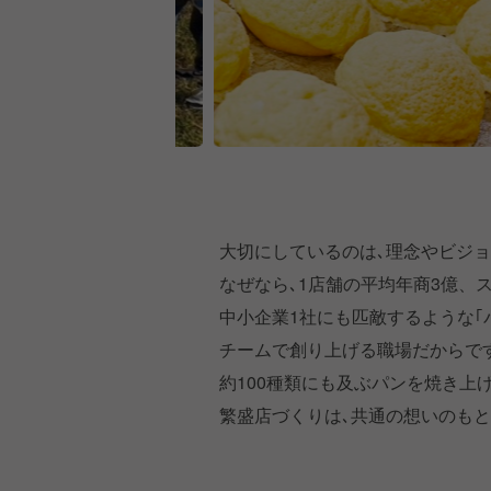
大切にしているのは､理念やビジ
なぜなら､1店舗の平均年商3億、ス
中小企業1社にも匹敵するような｢
チームで創り上げる職場だからで
約100種類にも及ぶパンを焼き上
繁盛店づくりは､共通の想いのも