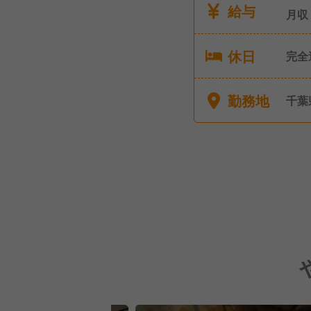
給与
月収
休日
完全
ス業
（入
勤務地
千葉
夏季
介護
店は年始休暇
ろん
なり
った