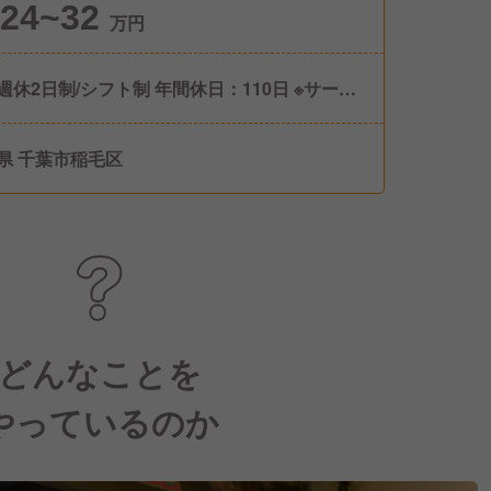
24~32
万円
週休2日制/シフト制 年間休日：110日 ※サービ
なので土日祝日勤務があります。 ※有給休暇
社半年より10日、以降法定通り） 休暇制度：
県 千葉市稲毛区
休暇、慶弔休暇、産前・産後休暇、育児休暇、
休暇 備考：育児休業 、子の看護休暇等、路面
３日 女性の育児休業100％取得はもち
、男性の育児休業も推進し2019年度は100％と
ました。復帰後も、時短勤務等をしながら、培
キャリアを活かし活躍する女性が多数います。
どんなことを
やっているのか