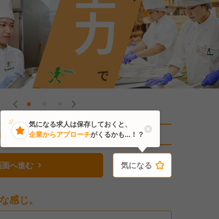
気になる求人は保存しておくと、
直近2人がこの求人を検討中
企業からアプローチ
がくるかも...！？
画面へ進む
気になる
気になる
な感じ。