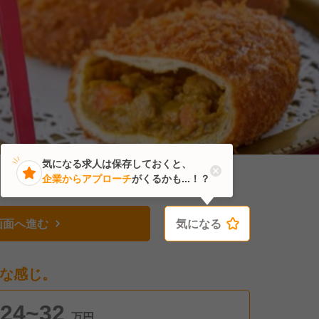
気になる求人は保存しておくと、
企業からアプローチ
がくるかも...！？
画面へ進む
気になる
気になる
な感じ。
24~32
万円