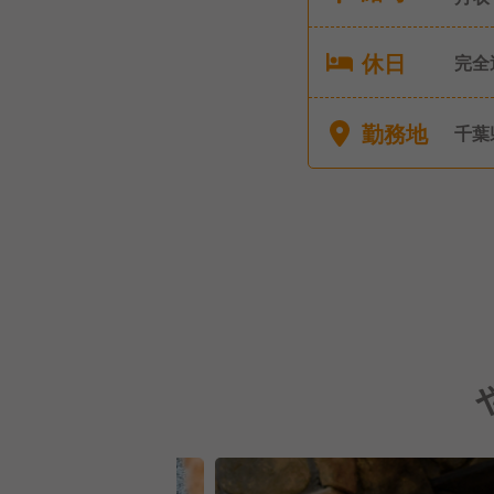
休日
完全
ス業
（入
勤務地
千葉
夏季
介護
店は年始休暇
ろん
なり
った