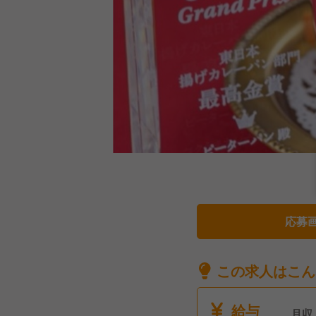
応募
この求人はこん
給与
月収