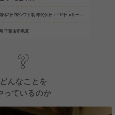
週休2日制/シフト制 年間休日：110日 ※サービ
なので土日祝日勤務があります。 ※有給休暇
社半年より10日、以降法定通り） 休暇制度：
県 千葉市稲毛区
休暇、慶弔休暇、産前・産後休暇、育児休暇、
休暇 備考：育児休業 、子の看護休暇等、路面
３日 女性の育児休業100％取得はもち
、男性の育児休業も推進し2019年度は100％と
ました。復帰後も、時短勤務等をしながら、培
キャリアを活かし活躍する女性が多数います。
どんなことを
やっているのか