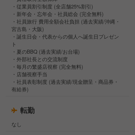
・従業員割引制度 (全店舗25%割引)
・新年会・忘年会・社員総会 (完全無料)
・社員旅行 費用全額会社負担 (過去実績/沖縄・
宮古島・大阪)
・誕生日会・代表からの個人へ誕生日プレゼン
ト
・夏のBBQ (過去実績/お台場)
・外部社長との交流制度
・毎月の繁盛店視察 (完全無料)
・店舗視察手当
・社員表彰制度 (過去実績/現金贈呈・商品券・
有給券)
転勤
なし