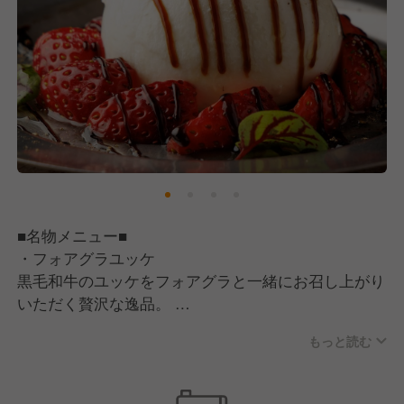
20代や30代の若手正社員が多数活躍中！
店長は評価や売上予算達成に応じて月給40万円以上も
可能です♪
実力次第で随時昇格・昇給が可能ですので、あなたの
スキルを存分に発揮してください。
2017年の創業以来、破竹の勢いで成長しているこの
勢いを止めない為にも、お店の、そして会社の中心と
なって活躍してくださる新たなメンバーを募集しま
す！
■名物メニュー■
一緒にお店を盛り上げ、会社とともに成長してくださ
・フォアグラユッケ
る方をお待ちしています♪
黒毛和牛のユッケをフォアグラと一緒にお召し上がり
いただく贅沢な逸品。
■■□―――仕事も遊びもどうせやるなら全力で楽しく
程よい油と自家製のユッケダレはワインとの相性バツ
―――□■■
もっと読む
グン！
当店では楽しく仕事をすることにこだわっています！
「自分で考え、自分で行動する」自主性に重きを置い
・呑めるハンバーグ