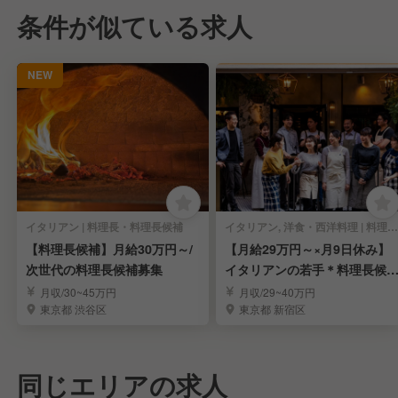
条件が似ている求人
NEW
イタリアン | 料理長・料理長候補
イタリアン, 洋食・西洋料理 | 料理長・料理長候補
【料理長候補】月給30万円～/
【月給29万円～×月9日休み】
次世代の料理長候補募集
イタリアンの若手＊料理長候
募集
月収/30~45万円
月収/29~40万円
東京都 渋谷区
東京都 新宿区
同じエリアの求人