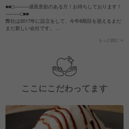
■■□―――成長意欲のある方！お待ちしております！
―――□■■
弊社は2017年に設立をして、今年8期目を迎えるまだ
まだ新しい会社です。
2027年までに居酒屋15店舗展開を目標としておりま
もっと読む
す！
店舗数および事業の拡大に応じて、店長・料理長・マ
ネージャーのポストもどんどん増えていくので、上の
ポジションを目指せるチャンスが多数あることも弊社
の魅力であると考えております。
まだまだ新しい会社なので、枠にとらわれず自分の実
ここにこだわってます
力を発揮することもできます！
■■□―――店長は月給40万円以上も可能！20～30代の
スタッフが大勢活躍中！―――□■■
・給与例（1）30歳／経営幹部／月収80万円
・給与例（2）38歳／エリアマネジャー／月収50万円
・給与例（3）28歳／店長／月収40万円