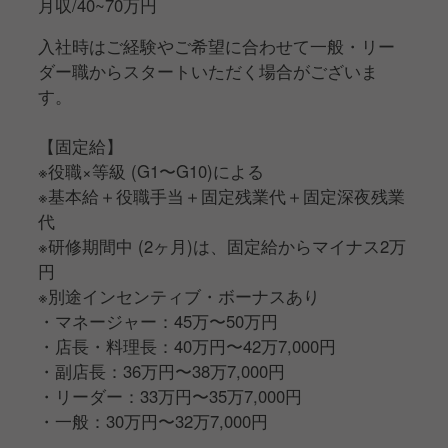
社負担)・社長面談など様々な研修もあるので、 着実
月収/40~70万円
に知識やスキルを磨いていくことができます。
入社時はご経験やご希望に合わせて一般・リー
ダー職からスタートいただく場合がございま
す。
【固定給】
※役職×等級 (G1〜G10)による
※基本給＋役職手当＋固定残業代＋固定深夜残業
代
※研修期間中 (2ヶ月)は、固定給からマイナス2万
円
※別途インセンティブ・ボーナスあり
・マネージャー：45万〜50万円
・店長・料理長：40万円〜42万7,000円
・副店長：36万円〜38万7,000円
・リーダー：33万円〜35万7,000円
・一般：30万円〜32万7,000円