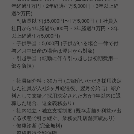
年経過/1万円・2年経過/1万5,000円・3年以上経
過/2万円)
副店長以下は5,000円〜1万5,000円 (正社員入
社日から1年経過/5,000円・2年経過/1万円・3年
以上経過/1万5,000円)
・子供手当：5,000円 (子供がいる場合一律で付
与／月中出産の場合は翌月から対象)
・引越手当（転勤に伴う引っ越しは初期費用一
部を負担）
・社員紹介料：30万円 (ご紹介いただき採用決定
した社員が入社3ヶ月経過後、翌月分給与に紹介
料として支給／採用決定された方が1年以内に退
職した場合、返金義務あり)
・社内独立・独立支援制度 (既存店舗を利益が出
てる状態で引き継ぐ、業務委託店舗実績あり)
・健康診断 (完全無料)
・資格取得全額保障