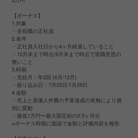
【ボーナス】
1.対象
・全役職の正社員
2.条件
・正社員入社日から4ヶ月経過していること
・12月末まで時点/6月末まで時点で退職意思の
無いこと
3.時期
・支給月：年2回 (6月/12月)
・振り込み日：7月25日/1月25日
4.金額
・売上と原価人件費の予算達成の有無により個
別に変動
・最低1万円〜最大固定給の0.5ヶ月分
※ボーナス時期に面談で金額と評価内容を報告