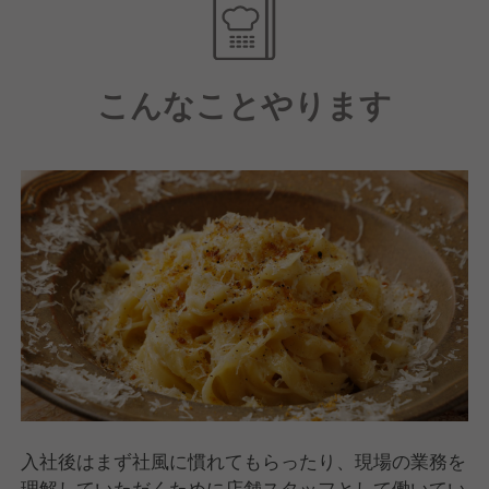
ている弊社では、日々「より店舗を良く進化させるた
和牛100%のハンバーグをレアに仕上げて、特製ソー
めには？」と考えながらスタッフが働いています。
スでお召し上がりいただきます！
このように働くのにも仕事を楽しむことが一番大切！
見た目にも美しいレアなハンバーグは女性にも大人気
そんな労働環境を弊社は用意しております。
こんなことやります
の商品です♪
年に数回の社員全体飲み会やイベントがあり、各店舗
ドリンクにも拘っていきます♪
毎で遊びに出かけるなどスタッフ間の仲の良さも当社
10種類以上のクラフトサワーをご用意！
のウリです！
お酒が飲めないお客様にも、お酒好きな方にもしっか
どこにも負けない「働いて楽しい飲食店」を一緒に作
り楽しんで頂きたいと思っています♪
り上げていきましょう！
契約農家直送のレモンサワーやナチュールワインな
ど、料理に合わせて多数ご用意していく予定です！
■■□―――風通しの良い社風も弊社の魅力―――□■■
弊社で働くスタッフの平均年齢は30歳！
弊社は今まさに成長している企業です。
若いスタッフが多く自分で考え働いている職場なの
今後も鋭意店舗を増やしていくための新メンバーを募
で、風通しが良くてフラットな環境です。
集します。
固定概念にとらわれることなく、幅広い意見を採用し
普段では経験できない貴重な経験を積むことができま
ていきます。
す。
入社後はまず社風に慣れてもらったり、現場の業務を
新入社員でも臆することなく、どんどんと自分のアイ
理解していただくために店舗スタッフとして働いてい