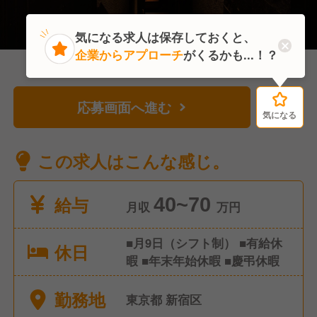
気になる求人は保存しておくと、
企業からアプローチ
がくるかも...！？
応募画面へ進む
気になる
気になる
この求人はこんな感じ。
給与
40~70
月収
万円
■月9日（シフト制） ■有給休
休日
暇 ■年末年始休暇 ■慶弔休暇
勤務地
東京都 新宿区