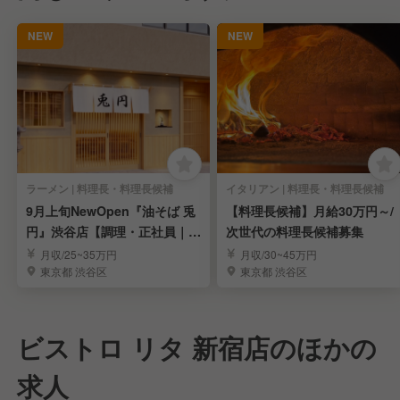
NEW
NEW
ラーメン | 料理長・料理長候補
イタリアン | 料理長・料理長候補
9月上旬NewOpen『油そば 兎
【料理長候補】月給30万円～/
円』渋谷店【調理・正社員｜店
次世代の料理長候補募集
長候補】
月収/25~35万円
月収/30~45万円
東京都 渋谷区
東京都 渋谷区
ビストロ リタ 新宿店のほかの
求人