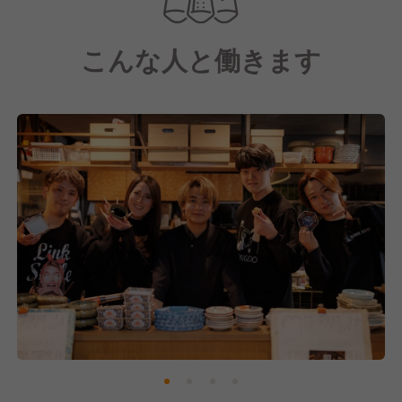
気軽に入れるカジュアルさは残しつつも、洗練された
雰囲気や大人の上質感が漂います。
こんな人と働きます
カウンターの素材に使用するのは、200万円を超える
大理石！
“インスタ映え”と"高級感"の二面性を演出します。