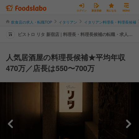
ログイン
新規登録
気になる
MENU
飲食店の求人・転職TOP
イタリアン
イタリアン料理長・料理長候補
ビストロ リタ 新宿店 | 料理長・料理長候補の転職・求人情
報
人気居酒屋の料理長候補★平均年収
470万／店長は550〜700万