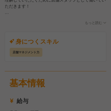
ディアを発信してください♪
ただきます！
仕事例…
もっと読む
■接客・調理・仕込み
■アルバイトの育成・シフト管理・マネジメント
■商品開発・販売企画の立案・実行→改善
身につくスキル
■店舗の運営全般
上記の仕事を通し、現場の流れを把握していただきま
店舗マネジメント力
す。
将来的には、管理職としての複数店舗のマネジメント
や自社の業態開発などをお任せしていきます！
基本情報
【しっかりと覚えるまで上司が優しく教えます】
入社後は先輩のOJTからスタートします！
丁寧かつ優しくお伝えしていくので、安心して働ける
環境です。
給与
その他にも、資格取得費用補助・繁盛店視察(費用会