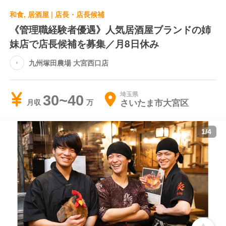
和食, 居酒屋 | 店長・店長候補
《管理職経験者優遇》人気居酒屋ブランドの姉
妹店で店長候補を募集／月8日休み
九州塚田農場 大宮西口店
埼玉県
30~40
さいたま市大宮区
月収
1
/
4