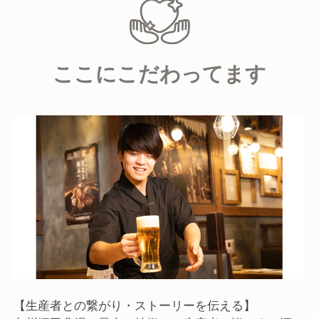
在籍10年以上の方も珍しくなく、中には一度他社に転
職してから「やっぱりここで働きたい」と戻ってくる
方もいらっしゃいます。
ここにこだわってます
それだけ、この仕事にやりがいと誇りを持ってくれて
いるのかなと思っています。
【求める人物像】
九州塚田農場で活躍しているスタッフに共通している
のは、明るく前向きな姿勢です。
お祭りのような雰囲気の中で、「食が好き」「人が好
き」という想いを持った仲間が集まっています。
そして、私たちが特に大切にしているのは、次の3つ
です。
■コミュニケーション能力
【生産者との繋がり・ストーリーを伝える】
お客様はもちろん、生産者の方々やスタッフ同士、