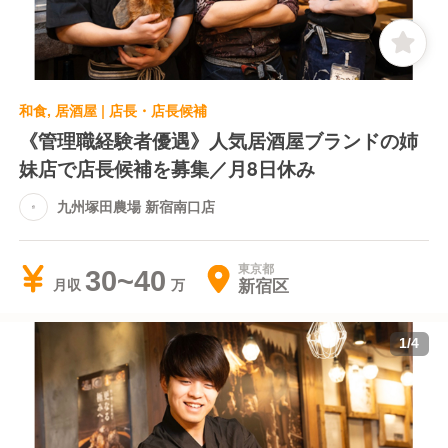
す。
また、塚だま®という特別な餌と品質管理で育てられ
た卵や、契約農家から直接仕入れる季節の"旬"野菜、
生産者と共同開発した料理のための焼酎など、こだわ
和食, 居酒屋 | 店長・店長候補
りの食材が揃っています。
《管理職経験者優遇》人気居酒屋ブランドの姉
妹店で店長候補を募集／月8日休み
九州塚田農場 新宿南口店
【お店づくりについて】
九州塚田農場では、地鶏の生産や農作物の収穫に感謝
し、喜びを分かち合う"お祭り"をイメージして店内を
東京都
30~40
デザインしています。
新宿区
月収
スタッフは浴衣姿、店長はダボを着用し、店内を優し
く照らす提灯が温かい雰囲気を演出。
1
/
4
店舗によっては露店の仮組屋根をイメージした鉄骨や
運動会のテントが設置されており、まるで本当のお祭
りに来たかのような、ワイワイ楽しい空気が流れてい
ます。