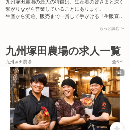
九州塚田農場の最大の特徴は、生産者の皆さまと深く
様々な人と関わりながら仕事を進めていくため、人と
繋がりながら営業していることにあります。
話すことが好きな方に向いています。
生産から流通、販売まで一貫して手がける「生販直結
モデル」により、生産者・お客様・私たちの「ALL-
■ミッションへの共感
もっと読む
WIN」を実現しています。
生産者を巻き込んだ私たちのビジネスモデルに共感し
てくれる方を歓迎しています。
月に1回の会議では生産者と出荷計画を共有し、店舗
九州塚田農場の求人一覧
「食の未来を一緒に創りたい」「生産者の想いを大切
スタッフには産地研修の機会もあります。
にしたい」そんな想いを持っている方には、きっと働
宮崎や鹿児島、北海道の契約農家を実際に訪れて、生
九州塚田農場
全6 件
きがいを感じていただけるはずです。
産者のこだわりや想いを直接聞くことができます。
1
/
4
「この地鶏は、こんな想いで育てられているんだ」
■チャレンジ精神
「この野菜には、こんなストーリーがあるんだ」こう
安定よりもチャレンジを楽しめる方、キャリアをどん
した背景を知ることで、料理への愛着が生まれ、お客
どん上げていきたい方は、当社で高く評価されます。
様への説明にも熱が入ります。
成長する会社の中で、自分自身も大きく成長したいと
いう前向きな想いを持った方のご応募を、心よりお待
単に料理を提供するだけではなく、生産者の想いとと
ちしております。
もにお客様に届ける。
それが、九州塚田農場で働く醍醐味です。