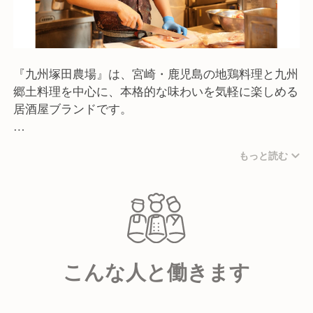
『九州塚田農場』は、宮崎・鹿児島の地鶏料理と九州
郷土料理を中心に、本格的な味わいを気軽に楽しめる
居酒屋ブランドです。
店名の「塚田農場」は、宮崎県塚田地区にある自社養
もっと読む
鶏場の名称をそのまま屋号にしたものです。
本来は高級食材である地鶏を、居酒屋という身近な場
所でお手頃な価格で楽しんでいただけるようにしたい
——そんな想いから始まりました。
2007年に「宮崎県日南市塚田農場」ブランドとして
出店を開始し、その後「鹿児島県霧島市 塚田農場」
こんな人と働きます
も加わり、現在では全国に多数の店舗を展開していま
す。