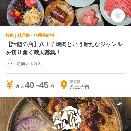
焼肉 | 料理長・料理長候補
【話題の店】八王子焼肉という新たなジャンル
を切り開く職人募集！
焼肉カルロス
東京都
40~45
八王子市
月収
1
/
4