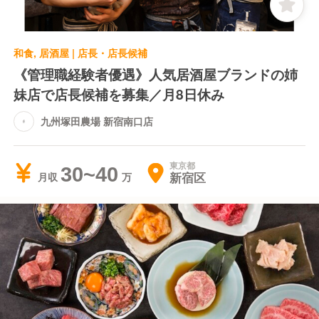
和食, 居酒屋 | 店長・店長候補
《管理職経験者優遇》人気居酒屋ブランドの姉
妹店で店長候補を募集／月8日休み
九州塚田農場 新宿南口店
東京都
30~40
新宿区
月収