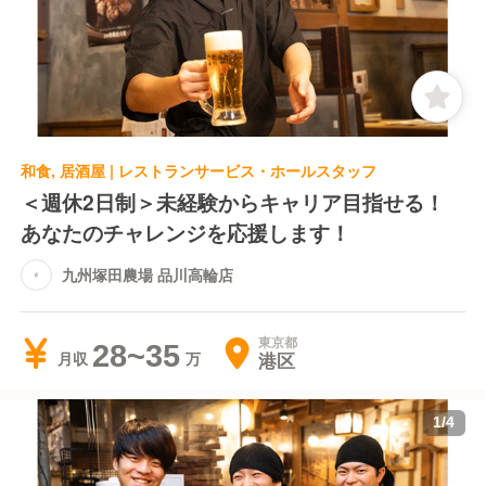
また、お客様の層はサラリーマンや少人数グループの
方がメインです。
ありがたいことに「塚田農場に来ると元気になれる」
「スタッフの笑顔に癒される」そんな声もよくいただ
いています。
和食, 居酒屋 | レストランサービス・ホールスタッフ
お客様もスタッフも笑顔いっぱい、心温まり、優し
＜週休2日制＞未経験からキャリア目指せる！
く、そして元気になれるお店。
かしこまった接客ではなく、明るく楽しく、お客様と
あなたのチャレンジを応援します！
の距離が近い接客ができる環境です。
九州塚田農場 品川高輪店
東京都
28~35
港区
月収
1
/
4