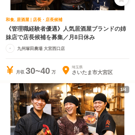
【料理と食材へのこだわり】
和食, 居酒屋 | 店長・店長候補
九州塚田農場の代名詞である地鶏は、みやざき地頭
《管理職経験者優遇》人気居酒屋ブランドの姉
鶏、新得地鶏、黒さつま鶏の3種類を取り扱っていま
妹店で店長候補を募集／月8日休み
す。
それぞれに異なる特徴と魅力があり、ヒナの孵化から
九州塚田農場 大宮西口店
養鶏、加工、店舗まで自社グループで一貫管理。トレ
ーサビリティも徹底しており、安心安全な食材をお客
埼玉県
30~40
様に提供できます。
さいたま市大宮区
月収
そして、地鶏の美味しさを最大限に引き出すの
1
/
4
が、"炭火焼き"です。
当店では「炎のマイスター制度」という独自の研修制
度を設けており、炭の性質・火力特性・皮目の焼き加
減を実践と試験で習得します。
炭の種類や組み方、火力調整を使い分け、ガラス張り
のオープンキッチンでお客様に臨場感を届けていま