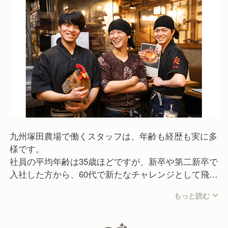
看板商品は、みやざき地頭鶏や黒さつま鶏などの地鶏
を使った炭火焼きです。
ジューシーで香ばしい地鶏の炭火焼きは、一度食べた
ら忘れられない味わいをお客様に届けています。
また、鶏料理以外にも、九州各地の郷土料理や新鮮な
野菜料理、こだわりの焼酎など、九州の魅力をまるご
と感じられるラインナップを揃えています。
おかげさまで当ブランドは多くの方々にご支持をいた
だき、どのお店も人気店といえるようになったと思い
ます。
九州塚田農場で働くスタッフは、年齢も経歴も実に多
これからも獲れたての素材と自慢の郷土料理を持ち寄
様です。
って、宮崎・鹿児島の美味しいものを元気に伝えてま
社員の平均年齢は35歳ほどですが、新卒や第二新卒で
いります。
入社した方から、60代で新たなチャレンジとして飛び
込んできた方まで、幅広い年齢層が活躍しています。
もっと読む
また、ありがたいことに長く働き続けているスタッフ
が多いのも当社の特徴です。