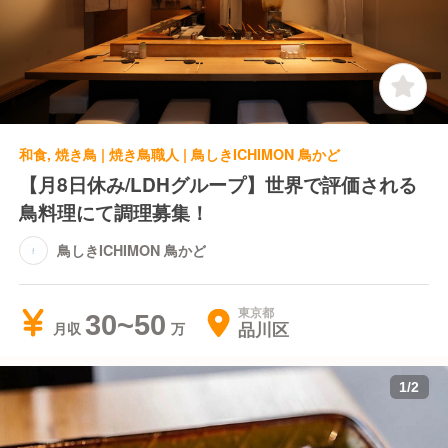
和食, 焼き鳥 | 焼き鳥職人 | 鳥しきICHIMON 鳥かど
【月8日休み/LDHグループ】世界で評価される
鳥料理にて調理募集！
鳥しきICHIMON 鳥かど
東京都
30~50
品川区
月収
1
/
2