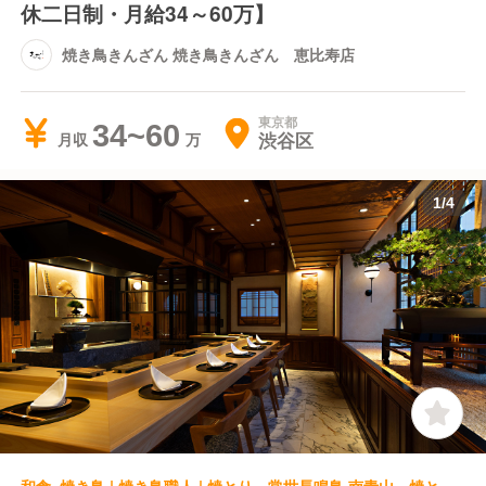
休二日制・月給34～60万】
焼き鳥きんざん 焼き鳥きんざん 恵比寿店
東京都
34~60
渋谷区
月収
1
/
4