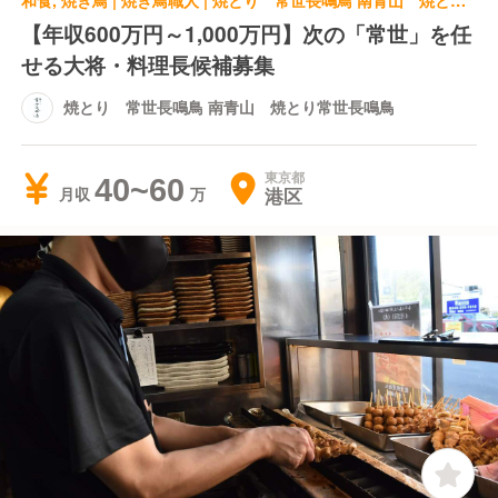
和食, 焼き鳥 | 焼き鳥職人 | 焼とり 常世長鳴鳥 南青山 焼とり常世長鳴鳥
【年収600万円～1,000万円】次の「常世」を任
せる大将・料理長候補募集
焼とり 常世長鳴鳥 南青山 焼とり常世長鳴鳥
東京都
40~60
港区
月収