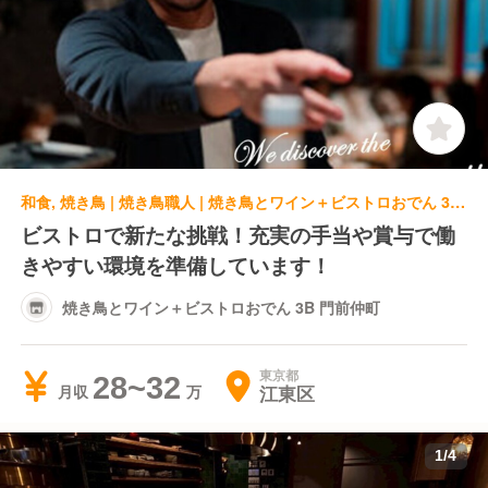
和食, 焼き鳥 | 焼き鳥職人 | 焼き鳥とワイン＋ビストロおでん 3B 門前仲町
ビストロで新たな挑戦！充実の手当や賞与で働
きやすい環境を準備しています！
焼き鳥とワイン＋ビストロおでん 3B 門前仲町
東京都
28~32
江東区
月収
1
/
4