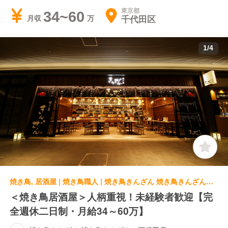
東京都
34~60
千代田区
月収
1
/
4
焼き鳥, 居酒屋 | 焼き鳥職人 | 焼き鳥きんざん 焼き鳥きんざん 五反田店
＜焼き鳥居酒屋＞人柄重視！未経験者歓迎【完
全週休二日制・月給34～60万】