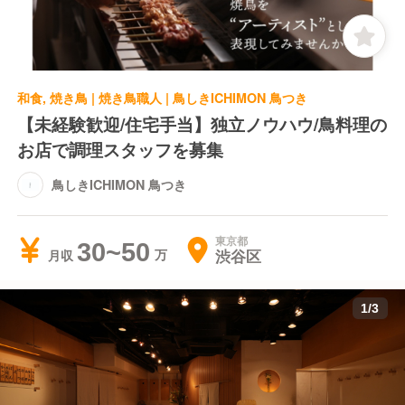
和食, 焼き鳥 | 焼き鳥職人 | 鳥しきICHIMON 鳥つき
【未経験歓迎/住宅手当】独立ノウハウ/鳥料理の
お店で調理スタッフを募集
鳥しきICHIMON 鳥つき
東京都
30~50
渋谷区
月収
1
/
3