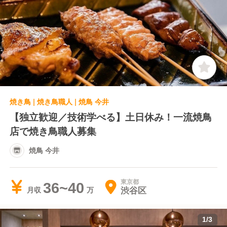
焼き鳥 | 焼き鳥職人 | 焼鳥 今井
【独立歓迎／技術学べる】土日休み！一流焼鳥
店で焼き鳥職人募集
焼鳥 今井
東京都
36~40
渋谷区
月収
1
/
3