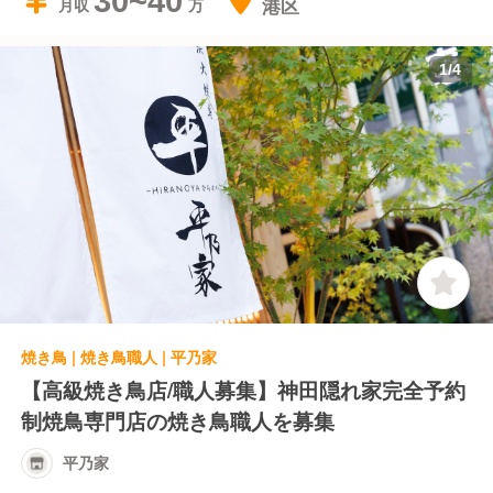
30~40
港区
月収
1
/
4
焼き鳥 | 焼き鳥職人 | 平乃家
【高級焼き鳥店/職人募集】神田隠れ家完全予約
制焼鳥専門店の焼き鳥職人を募集
平乃家