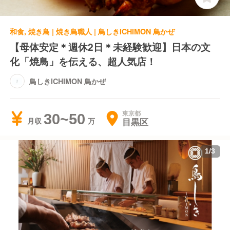
和食, 焼き鳥 | 焼き鳥職人 | 鳥しきICHIMON 鳥かぜ
【母体安定＊週休2日＊未経験歓迎】日本の文
化「焼鳥」を伝える、超人気店！
鳥しきICHIMON 鳥かぜ
東京都
30~50
目黒区
月収
1
/
3