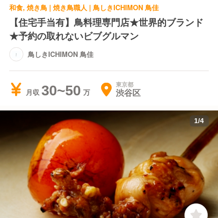
和食, 焼き鳥 | 焼き鳥職人 | 鳥しきICHIMON 鳥佳
【住宅手当有】鳥料理専門店★世界的ブランド
★予約の取れないビブグルマン
鳥しきICHIMON 鳥佳
東京都
30~50
渋谷区
月収
1
/
4