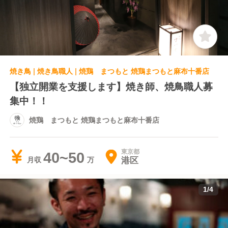
焼き鳥 | 焼き鳥職人 | 焼鶏 まつもと 焼鶏まつもと麻布十番店
【独立開業を支援します】焼き師、焼鳥職人募
集中！！
焼鶏 まつもと 焼鶏まつもと麻布十番店
東京都
40~50
港区
月収
1
/
4