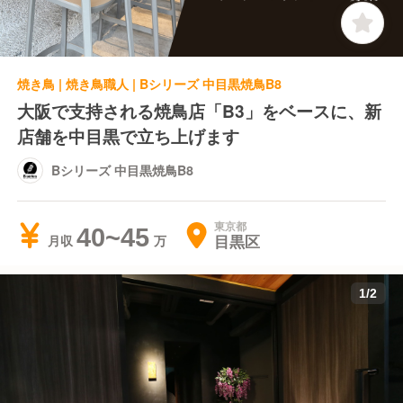
焼き鳥 | 焼き鳥職人 | Bシリーズ 中目黒焼鳥B8
大阪で支持される焼鳥店「B3」をベースに、新
店舗を中目黒で立ち上げます
Bシリーズ 中目黒焼鳥B8
東京都
40~45
目黒区
月収
1
/
2