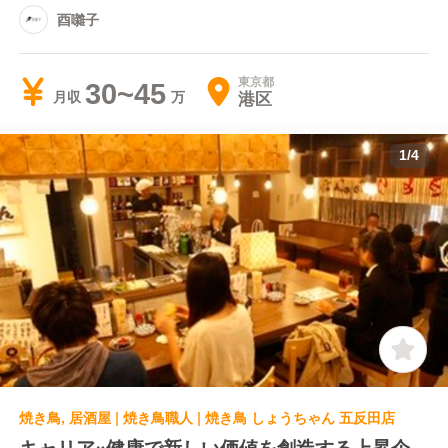
酉囃子
東京都
30~45
港区
月収
1
/
4
焼き鳥, 居酒屋 | 焼き鳥職人 | 焼き鳥 しょうちゃん 五反田店
キャリア×健康で新しい価値を創造する上昇企