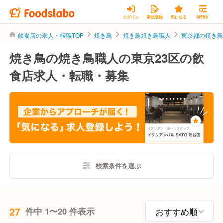
ログイン
新規登録
気になる
MENU
飲食店の求人・転職TOP
焼き鳥
焼き鳥焼き鳥職人
東京都の焼き
焼き鳥の焼き鳥職人の東京23区の飲
食店求人・転職・募集
検索条件を選ぶ
27
件中 1〜20 件表示