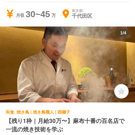
東京都
30~45
千代田区
月収
1
/
4
和食, 焼き鳥 | 焼き鳥職人 | 酉囃子
【残り1枠｜月給30万〜】麻布十番の百名店で
一流の焼き技術を学ぶ