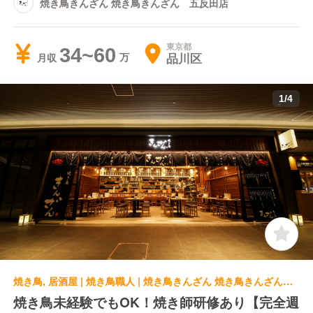
焼き鳥きんざん 焼き鳥きんざん 五反田店
東京都
34~60
品川区
月収
1
/
4
焼き鳥, 居酒屋 | 焼き鳥職人 | 焼き鳥きんざん 焼き鳥きんざん 恵比寿店
焼き鳥未経験でもOK！焼き師研修あり【完全週