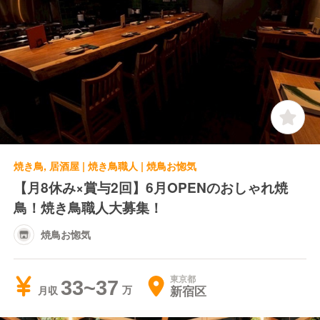
焼き鳥, 居酒屋 | 焼き鳥職人 | 焼鳥お惚気
【月8休み×賞与2回】6月OPENのおしゃれ焼
鳥！焼き鳥職人大募集！
焼鳥お惚気
東京都
33~37
新宿区
月収