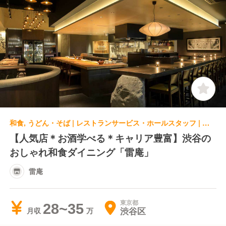
和食, うどん・そば | レストランサービス・ホールスタッフ | 雷庵
【人気店＊お酒学べる＊キャリア豊富】渋谷の
おしゃれ和食ダイニング「雷庵」
雷庵
東京都
28~35
渋谷区
月収