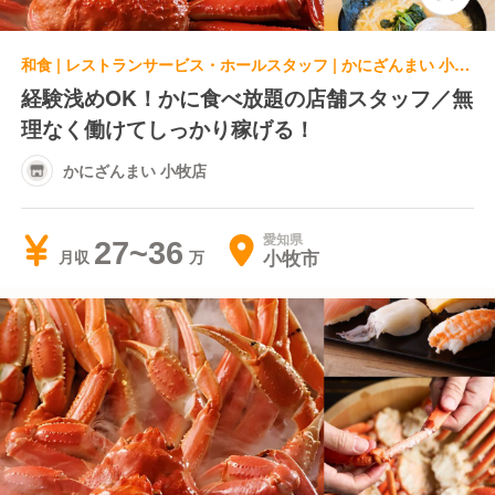
和食 | レストランサービス・ホールスタッフ | かにざんまい 小牧店
経験浅めOK！かに食べ放題の店舗スタッフ／無
理なく働けてしっかり稼げる！
かにざんまい 小牧店
愛知県
27~36
小牧市
月収