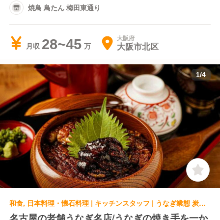
焼鳥 鳥たん 梅田東通り
大阪府
28~45
大阪市北区
月収
1
/
4
和食, 日本料理・懐石料理 | キッチンスタッフ | うなぎ業態 炭焼うな富士 大丸京都店
名古屋の老舗うなぎ名店/うなぎの焼き手を一か