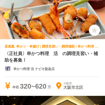
居酒屋, 串カツ・串揚げ | 調理見習い・調理補助 | 串かつ料理 活 ナビオ阪急店
〈正社員〉串かつ料理 活 の調理見習い・補
助を募集！
串かつ料理 活 ナビオ阪急店
大阪府
320~620
大阪市北区
年収