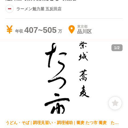
ラーメン魁力屋 五反田店
東京都
407~505
品川区
年収
1
/
2
うどん・そば | 調理見習い・調理補助 | 蕎麦 たつ市 蕎麦 たつ市