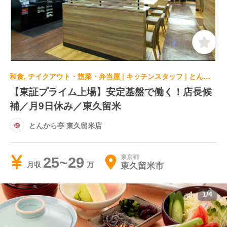
和食, テイクアウト・惣菜・弁当屋 | キッチンスタッフ | とんから亭 東久留米店
【東証プライム上場】安定基盤で働く！店長候
補／月9日休み／東久留米
とんから亭 東久留米店
東京都
25~29
東久留米市
月収
1
/
4