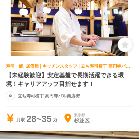
寿司・鮨, 居酒屋 | キッチンスタッフ | 立ち寿司横丁 高円寺パル商店街
【未経験歓迎】安定基盤で長期活躍できる環
境！キャリアアップ目指せます！
立ち寿司横丁 高円寺パル商店街
東京都
28~35
杉並区
月収