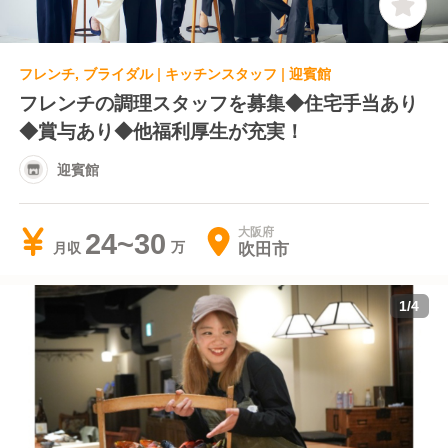
フレンチ, ブライダル | キッチンスタッフ | 迎賓館
フレンチの調理スタッフを募集◆住宅手当あり
◆賞与あり◆他福利厚生が充実！
迎賓館
大阪府
24~30
吹田市
月収
1
/
4