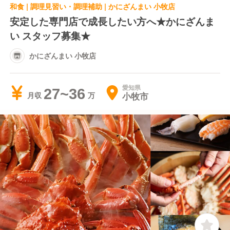
和食 | 調理見習い・調理補助 | かにざんまい 小牧店
安定した専門店で成長したい方へ★かにざんま
い スタッフ募集★
かにざんまい 小牧店
愛知県
27~36
小牧市
月収