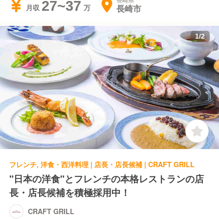
長崎県
27~37
長崎市
月収
1
/
2
フレンチ, 洋食・西洋料理 | 店長・店長候補 | CRAFT GRILL
"日本の洋食"とフレンチの本格レストランの店
長・店長候補を積極採用中！
CRAFT GRILL