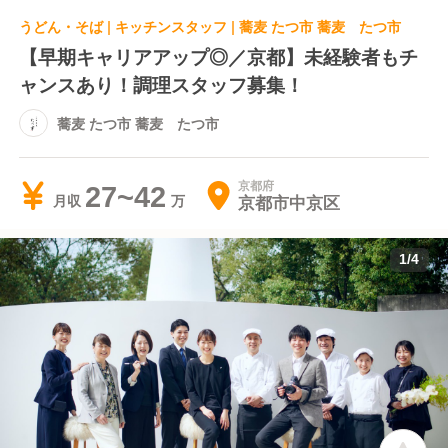
うどん・そば | キッチンスタッフ | 蕎麦 たつ市 蕎麦 たつ市
【早期キャリアアップ◎／京都】未経験者もチ
ャンスあり！調理スタッフ募集！
蕎麦 たつ市 蕎麦 たつ市
京都府
27~42
京都市中京区
月収
1
/
4