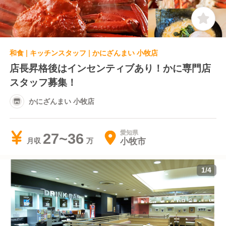
和食 | キッチンスタッフ | かにざんまい 小牧店
店長昇格後はインセンティブあり！かに専門店
スタッフ募集！
かにざんまい 小牧店
愛知県
27~36
小牧市
月収
1
/
4