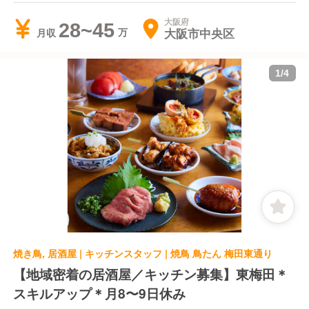
大阪府
28~45
大阪市中央区
月収
1
/
4
焼き鳥, 居酒屋 | キッチンスタッフ | 焼鳥 鳥たん 梅田東通り
【地域密着の居酒屋／キッチン募集】東梅田＊
スキルアップ＊月8〜9日休み