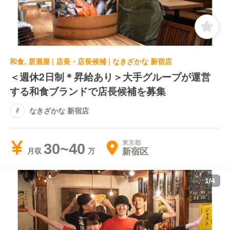
和食, 居酒屋 | 店長・店長候補 | なきざかな 新宿店
＜週休2日制＊昇給あり＞大手グループが運営
する和食ブランドで店長候補を募集
なきざかな 新宿店
東京都
30~40
新宿区
月収
1
/
4