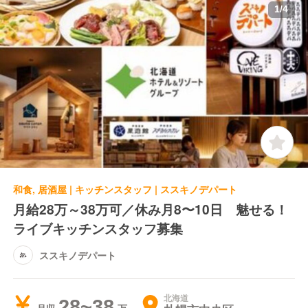
1
/
4
和食, 居酒屋 | キッチンスタッフ | ススキノデパート
月給28万～38万可／休み月8〜10日 魅せる！
ライブキッチンスタッフ募集
ススキノデパート
北海道
28~38