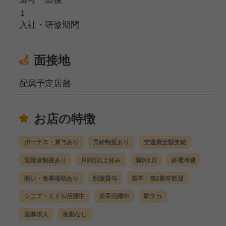
↓
入社・研修期間
面接地
配属予定店舗
お店の特徴
ボーナス・賞与あり
昇給制度あり
交通費全額支給
退職金制度あり
月8日以上休み
週休2日
終電考慮
賄い・食事補助あり
制服貸与
新卒・第2新卒歓迎
シニア・ミドル活躍中
若手活躍中
駅チカ
急募求人
夜勤なし