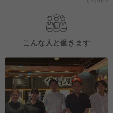
もっと読む
地域のお客様を笑顔にしています！
ヤエチカ店（しゃぶしゃぶ但馬屋）
お台場店（ハンバーグ＆ステーキHIRO）
銀座店（鳴尾銀座・焼肉）
浅草店（しゃぶしゃぶ但馬屋）
こんな人と働きます
新百合ヶ丘店（しゃぶしゃぶ但馬屋）
イクスピアリ店（しゃぶしゃぶ但馬屋）
さいたま新都心店（しゃぶしゃぶ但馬屋）
浦和店（しゃぶしゃぶ但馬屋）
所沢店（しゃぶしゃぶ但馬屋）
多摩センター店（焼肉但馬屋・しゃぶしゃぶ但馬屋：
2店舗）
相模大野店（しゃぶしゃぶ牛太）
松戸店（しゃぶしゃぶ牛太）
横須賀店（しゃぶしゃぶ牛太