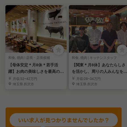
和食, 焼肉 | 店長・店長候補
和食, 焼肉 | キッチンスタッフ
【母体安定＊月8休＊若手活
【関東＊月8休】あなたらしさ
躍】お肉の美味しさを最高の状
を活かし、周りの人みんなを
態で届けるプロ集団
顔にしませんか！
月収/32~42万円
月収/28~34万円
埼玉県 所沢市
埼玉県 所沢市