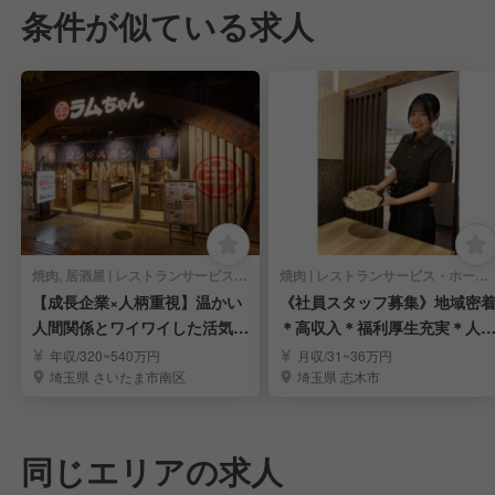
条件が似ている求人
焼肉, 居酒屋 | レストランサービス・ホールスタッフ
焼肉 | レストランサービス・ホールスタッフ
【成長企業×人柄重視】温かい
《社員スタッフ募集》地域密
人間関係とワイワイした活気が
＊高収入＊福利厚生充実＊人
自慢の職場！
採用＊遠方応募歓迎
年収/320~540万円
月収/31~36万円
埼玉県 さいたま市南区
埼玉県 志木市
同じエリアの求人