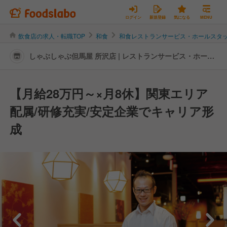
ログイン
新規登録
気になる
MENU
飲食店の求人・転職TOP
和食
和食レストランサービス・ホールスタ
しゃぶしゃぶ但馬屋 所沢店 | レストランサービス・ホール
スタッフの転職・求人情報
【月給28万円～×月8休】関東エリア
配属/研修充実/安定企業でキャリア形
成