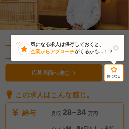
気になる求人は保存しておくと、
企業からアプローチ
がくるかも...！？
直近1人がこの求人を検討中
応募画面へ進む
気になる
気になる
この求人はこんな感じ。
給与
28~34
月収
万円
シフト制、月8日以上 ・有給