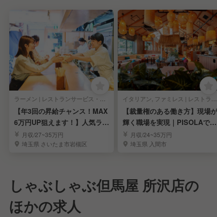
ラーメン | レストランサービス・ホールスタッフ
イタリアン, ファミレス | レストランサービス・ホールスタッフ
【年3回の昇給チャンス！MAX
【裁量権のある働き方】現場
6万円UP狙えます！】人気ラー
輝く職場を実現｜PISOLAで店
メンの社員募集
長候補募集
月収/27~35万円
月収/24~35万円
埼玉県 さいたま市岩槻区
埼玉県 入間市
しゃぶしゃぶ但馬屋 所沢店の
ほかの求人