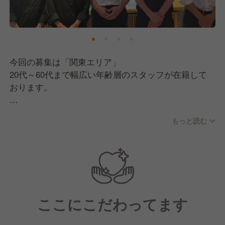
今回の募集は「関東エリア」
20代～60代まで幅広い年齢層のスタッフが在籍して
おります。
関東エリアはしゃぶしゃぶ食べ放題の店舗が多いのが
もっと読む
特徴。
注文からお肉をスライスし、お客様の元へ届けるまで
スピーディーな対応が求められる為スタッフ同士の連
携が欠かせません！
その為チームワークを最大限引き出すために、アルバ
イトさん含めスタッフ全員とのコミュニケーションを
ここにこだわってます
大事にしております。