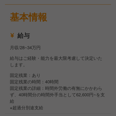
・お料理提供
基本情報
などをお任せ致します。
【東京事業部運営店舗一覧】
※配属店舗に関してはお住まいや希望含めて面接内で
給与
決定いたします。
月収/28~34万円
しゃぶしゃぶ但馬屋イクスピアリ店
給与はご経験・能力を最大限考慮して決定いた
しゃぶしゃぶ但馬屋浅草ROX店
します。
しゃぶしゃぶ但馬屋さいたま新都心店
しゃぶしゃぶ 牛太浦和パルコ店
固定残業：あり
但馬屋ココリア多摩センター店
固定残業の時間：40時間
しゃぶしゃぶ但馬屋新百合ヶ丘店
固定残業の詳細：時間外労働の有無にかかわら
しゃぶしゃぶ但馬屋八重洲店
ず、40時間分の時間外手当として62,600円~を支
しゃぶしゃぶ 牛太横須賀店
給
しゃぶしゃぶ 牛太ココリア多摩センター店
※超過分別途支給
しゃぶしゃぶ 牛太相模大野店