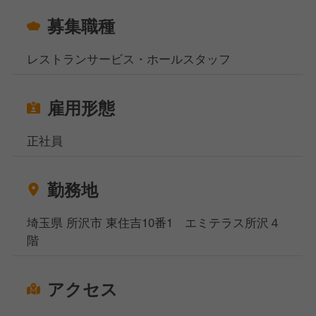
しゃぶしゃぶ 牛太松戸店
募集職種
ハンバーグ＆ステーキ HIROダイバーシティ東京プラ
ザ店
焼肉スタミナ食遊 鳴尾銀座本店
レストランサービス・ホールスタッフ
雇用形態
正社員
勤務地
埼玉県 所沢市 東住吉10番1 エミテラス所沢４
階
アクセス