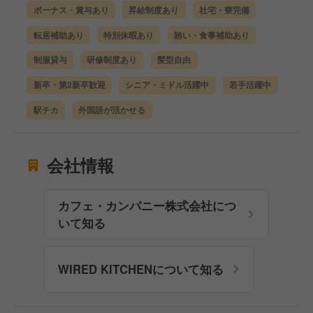
ボーナス・賞与あり
昇給制度あり
社宅・寮完備
転居補助あり
特別休暇あり
賄い・食事補助あり
制服貸与
研修制度あり
髪型自由
新卒・第2新卒歓迎
シニア・ミドル活躍中
若手活躍中
駅チカ
外国語が活かせる
会社情報
カフェ・カンパニー株式会社につ
いて知る
WIRED KITCHENについて知る