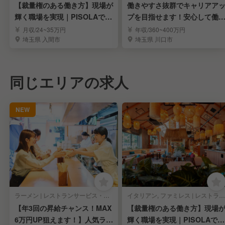
【裁量権のある働き方】現場が
働きやすさ抜群でキャリアア
輝く職場を実現｜PISOLAで店
プを目指せます！安心して働
長候補募集
る大手企業◎
月収/24~35万円
年収/360~400万円
埼玉県 入間市
埼玉県 川口市
同じエリアの求人
NEW
ラーメン | レストランサービス・ホールスタッフ
イタリアン, ファミレス | レストランサービス・ホールスタッフ
【年3回の昇給チャンス！MAX
【裁量権のある働き方】現場
6万円UP狙えます！】人気ラー
輝く職場を実現｜PISOLAで店