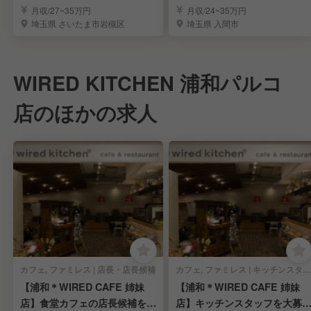
メンの社員募集
長候補募集
月収/27~35万円
月収/24~35万円
埼玉県 さいたま市岩槻区
埼玉県 入間市
WIRED KITCHEN 浦和パルコ
店のほかの求人
カフェ, ファミレス | 店長・店長候補
カフェ, ファミレス | キッチンスタッフ
【浦和＊WIRED CAFE 姉妹
【浦和＊WIRED CAFE 姉妹
店】食堂カフェの店長候補を大
店】キッチンスタッフを大募