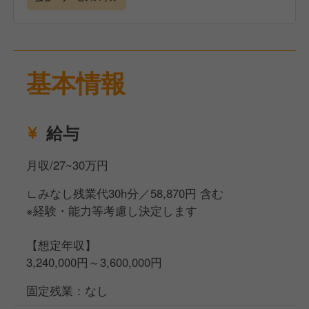
お客様に「また来たい」と思っていただける、
居心地のよい空間づくりを一緒に目指していきましょ
う★
基本情報
＼たくさんのお客様に愛されるお店を、一緒に創って
いきませんか？／
給与
月収/27~30万円
∟みなし残業代30h分／58,870円 含む
※経験・能力等考慮し決定します
【想定年収】
3,240,000円～3,600,000円
固定残業：なし