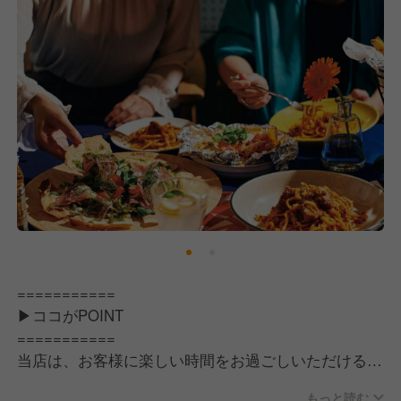
考えています。
伝統に最大限のリスペクトを持ちながら新しい価値を
生み出し、みずみずしい情緒感あふれる地域社会の実
現を目指してまいります。
【求める人物像】
私たちの考えに共感・賛同していただけることを前提
に、「自分の意志・想い・考えをしっかりと持ってい
る人」を求めています。
やりたいことや目標など明確に持っていると、自然と
自主的に行動できます。
こうした熱量のある方でしたら、すぐに活躍できる職
場です◎
===========
▶ココがPOINT
【こんな方にピッタリ】
===========
・食べることや料理が大好きな人
当店は、お客様に楽しい時間をお過ごしいただける心
・自分らしい接客でお客様を喜ばせたい人
地よい空間づくりを大切にしています。お客様に「こ
・様々な人と関わり、コミュニティを広げたい人
もっと読む