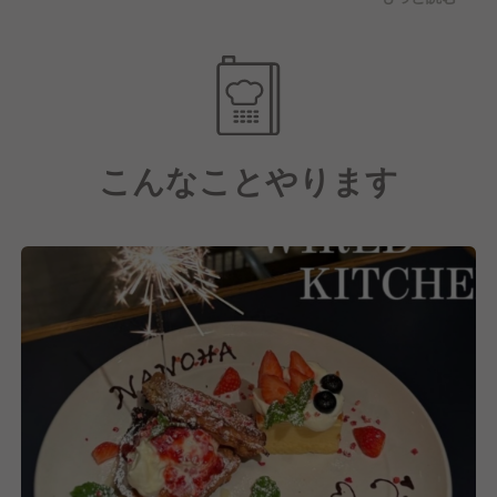
こに来てよかった」と感じていただけるよう、温かく
・飲食店経営を基礎から学びたい人
丁寧な接客を心がけております。
そのため、スタッフ一人ひとりが持つ個性や強みを最
＼調理・接客経験のジャンルは問いません！／
大限に活かせるよう、堅苦しい接客マニュアルは設け
ておりません。
こんなことやります
【料理について】
当ブランドの大きな特徴は、料理に関して良い意味で
「ルールがない」ことです。
お客様に「美味しい！」と喜んでいただけるものであ
れば、スタッフの見識や経験を活かしてメニュー開発
にチャレンジすることも可能です。
～スタッフの皆様に向けて～
現在、より良い職場環境づくりに力を入れており、勤
務時間の短縮も年々進んでいます。
その結果、スタッフの定着率も向上しており、働きや
すさを実感いただいています。