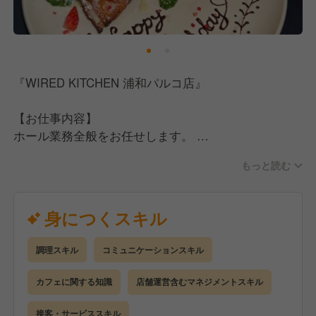
今後も快適で働きがいのある職場づくりに努めてまい
ります。
キャリアアップの面でも、店長やキッチン長、ブラン
ドマネージャーなど、目指すべきポジションが明確に
『WIRED KITCHEN 浦和パルコ店』
あり、成長の機会をしっかりと提供しています。
さらに、弊社は多様なスタイルのカフェやレストラン
【お仕事内容】
を展開しているため、ブランド間の異動も可能で、さ
ホール業務全般をお任せします。
まざまな経験を積むことができます。
もっと読む
＜具体的には＞
✓お客様のご案内
✓オーダーテイク
身につくスキル
✓料理・ドリンクの提供
✓スタッフの指導・育成 など
調理スキル
コミュニケーションスキル
経験やスキルに応じて、できることからスタート◎
カフェに関する知識
店舗運営含むマネジメントスキル
少しずつ仕事の幅を広げていけるので、未経験の方も
安心です！
接客・サービススキル