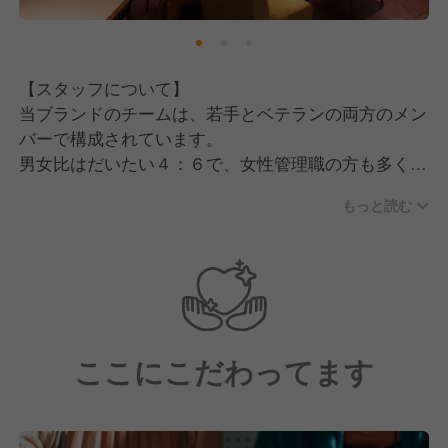
◆カルチャーを発信！
アート展示やコラボイベントなど、食だけでなくカル
チャーも楽しめる場を演出。
【スタッフについて】
-----------------------------------------------------
当ブランドのチームは、若手とベテランの両方のメン
バーで構成されています。
＼姉妹ブランドも展開しています！／
男女比はだいたい４：６で、女性管理職の方も多く活
躍中！
もっと読む
経験としては業態に合わせてカフェ出身の方が多いで
すが、美容師やアパレルなど他業界からの転職組が多
いのも特徴の一つです。
【運営元について】
「カフェ・カンパニー」の事業テーマは、単に飲食店
ここにこだわってます
をつくることではなく、「人と人との出会いの場」を
創り出すことにあります。
私たちは「CAFE」を、人々の感性や共感でつながる
コミュニティを育む、次世代に欠かせないインフラと