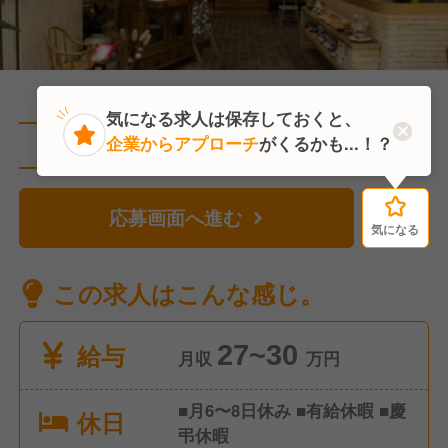
気になる求人は保存しておくと、
企業からアプローチ
がくるかも...！？
直近3人がこの求人を検討中
応募画面へ進む
気になる
気になる
この求人はこんな感じ。
給与
27~30
月収
万円
■月6〜8日休み ■有給休暇 ■慶
休日
弔休暇