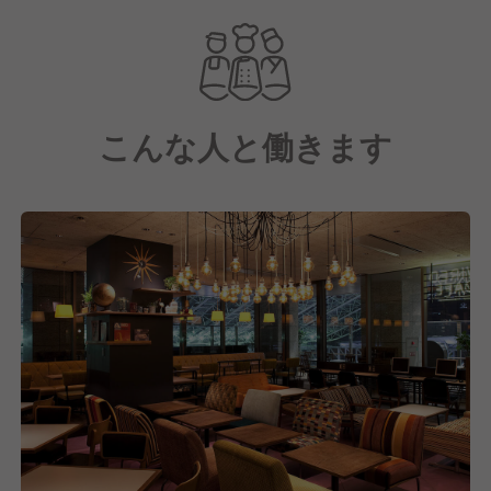
「CAFE = Community Access For Everyone（みんな
が集まるコミュニティの場）」
そんなCAFEのある風景をつくることが、私たちの仕
事です。
こんな人と働きます
-----------------------------------------------------
◆多彩なメニュー展開！
カフェ定番のパスタ・サンドから、スイーツ・スムー
ジー・オリジナルドリンクまで幅広く提供。
◆おしゃれで開放的な空間！
ウッド調やモダンなインテリアで、居心地の良さと都
会的なデザインを両立。
◆シーンに合わせた利用！
カフェ使いはもちろん、ランチ・ディナー・バータイ
ムまで、多様なシーンに対応。