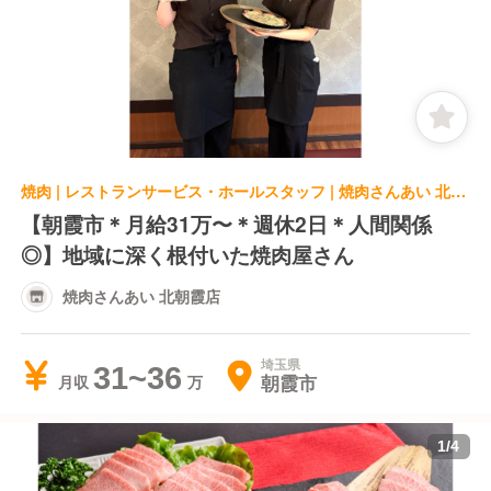
焼肉 | レストランサービス・ホールスタッフ | 焼肉さんあい 北朝霞店
【朝霞市＊月給31万〜＊週休2日＊人間関係
◎】地域に深く根付いた焼肉屋さん
焼肉さんあい 北朝霞店
埼玉県
31~36
朝霞市
月収
1
/
4