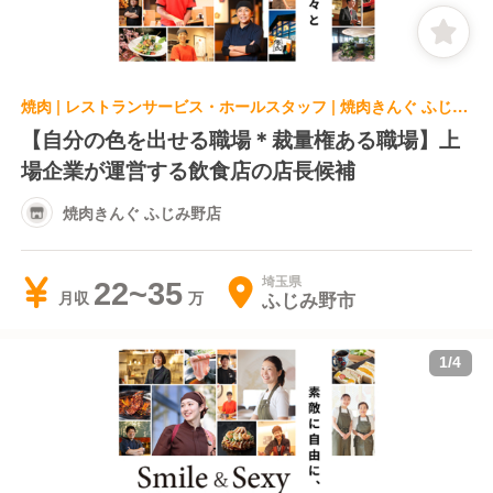
焼肉 | レストランサービス・ホールスタッフ | 焼肉きんぐ ふじみ野店
【自分の色を出せる職場＊裁量権ある職場】上
場企業が運営する飲食店の店長候補
焼肉きんぐ ふじみ野店
埼玉県
22~35
ふじみ野市
月収
1
/
4