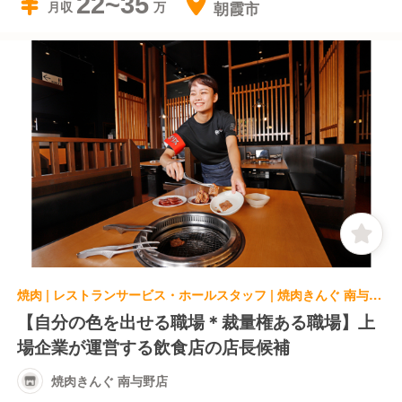
22~35
朝霞市
月収
焼肉 | レストランサービス・ホールスタッフ | 焼肉きんぐ 南与野店
【自分の色を出せる職場＊裁量権ある職場】上
場企業が運営する飲食店の店長候補
焼肉きんぐ 南与野店