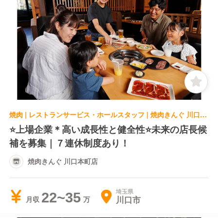
焼肉 | レストランサービス・ホールスタッフ | 焼肉きんぐ 川口本町店
⭐️上場企業＊高い成長性と健全性⭐️未来の店長候
補を募集｜７連休制度あり！
焼肉きんぐ 川口本町店
埼玉県
22~35
川口市
月収