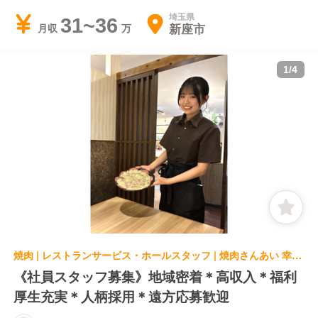
埼玉県
31~36
新座市
月収
1
/
4
焼肉 | レストランサービス・ホールスタッフ | 焼肉さんあい 幸町店
《社員スタッフ募集》地域密着＊高収入＊福利
厚生充実＊人柄採用＊遠方応募歓迎