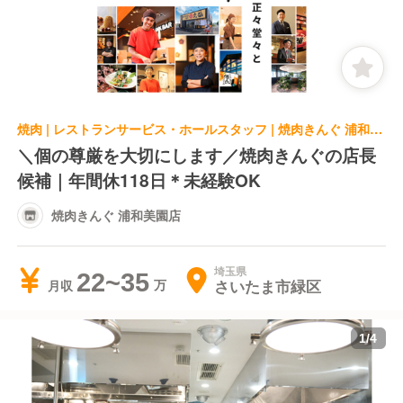
焼肉 | レストランサービス・ホールスタッフ | 焼肉きんぐ 浦和美園店
＼個の尊厳を大切にします／焼肉きんぐの店長
候補｜年間休118日＊未経験OK
焼肉きんぐ 浦和美園店
埼玉県
22~35
さいたま市緑区
月収
1
/
4