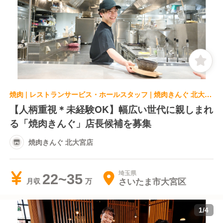
焼肉 | レストランサービス・ホールスタッフ | 焼肉きんぐ 北大宮店
【人柄重視＊未経験OK】幅広い世代に親しまれ
る「焼肉きんぐ」店長候補を募集
焼肉きんぐ 北大宮店
埼玉県
22~35
さいたま市大宮区
月収
1
/
4