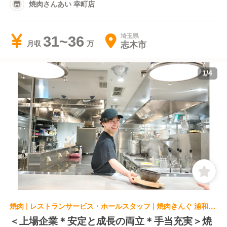
焼肉さんあい 幸町店
埼玉県
31~36
志木市
月収
1
/
4
焼肉 | レストランサービス・ホールスタッフ | 焼肉きんぐ 浦和木崎店
＜上場企業＊安定と成長の両立＊手当充実＞焼