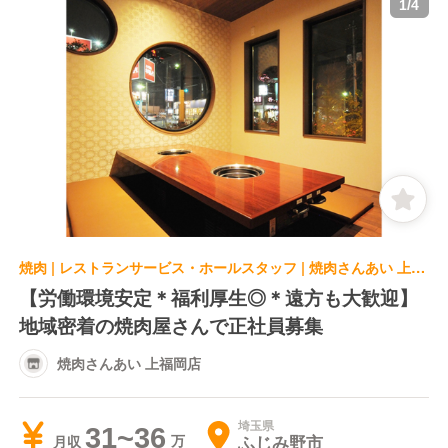
1
/
4
焼肉 | レストランサービス・ホールスタッフ | 焼肉さんあい 上福岡店
【労働環境安定＊福利厚生◎＊遠方も大歓迎】
地域密着の焼肉屋さんで正社員募集
焼肉さんあい 上福岡店
埼玉県
31~36
ふじみ野市
月収