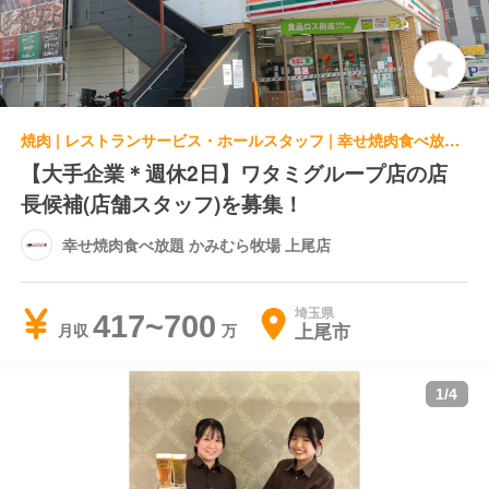
焼肉 | レストランサービス・ホールスタッフ | 幸せ焼肉食べ放題 かみむら牧場 上尾店
【大手企業＊週休2日】ワタミグループ店の店
長候補(店舗スタッフ)を募集！
幸せ焼肉食べ放題 かみむら牧場 上尾店
埼玉県
417~700
上尾市
月収
1
/
4