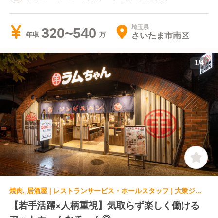
埼玉県
320~540
さいたま市南区
年収
1
/
4
焼肉, 居酒屋 | レストランサービス・ホールスタッフ | 大衆ジンギスカン酒場 ラムちゃん 越谷レイクタウン店
【若手活躍×人柄重視】気取らず楽しく働ける