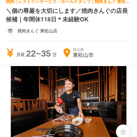
焼肉 | レストランサービス・ホールスタッフ | 焼肉きんぐ 東松山店
＼個の尊厳を大切にします／焼肉きんぐの店長
候補｜年間休118日＊未経験OK
焼肉きんぐ 東松山店
埼玉県
22~35
東松山市
月収