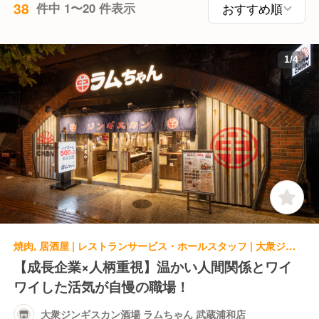
38
件中 1〜20 件表示
1
/
4
焼肉, 居酒屋 | レストランサービス・ホールスタッフ | 大衆ジンギスカン酒場 ラムちゃん 武蔵浦和店
【成長企業×人柄重視】温かい人間関係とワイ
ワイした活気が自慢の職場！
大衆ジンギスカン酒場 ラムちゃん 武蔵浦和店