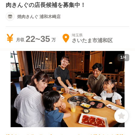
肉きんぐの店長候補を募集中！
焼肉きんぐ 浦和木崎店
埼玉県
22~35
さいたま市浦和区
月収
1
/
4