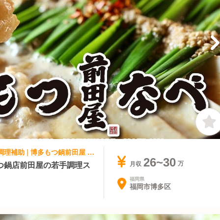
和食, 日本料理・懐石料理 | 調理見習い・調理補助 | 博多もつ鍋前田屋 総本店
26~30
つ鍋店前田屋の若手調理ス
月収
福岡県
福岡市博多区