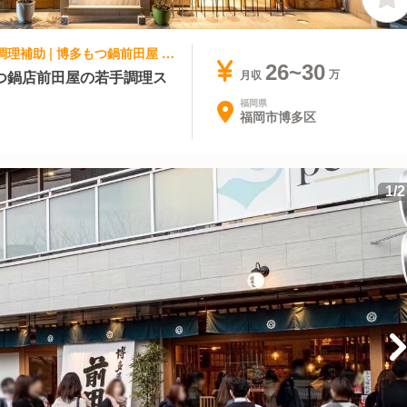
和食, 日本料理・懐石料理 | 調理見習い・調理補助 | 博多もつ鍋前田屋 博多店
26~30
つ鍋店前田屋の若手調理ス
月収
福岡県
福岡市博多区
1
/
2