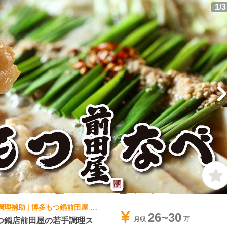
1
/
3
和食, 日本料理・懐石料理 | 調理見習い・調理補助 | 博多もつ鍋前田屋 大名店
26~30
つ鍋店前田屋の若手調理ス
月収