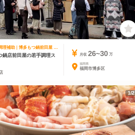
和食, 日本料理・懐石料理 | 調理見習い・調理補助 | 博多もつ鍋前田屋 リバーサイド中洲店
26~30
つ鍋店前田屋の若手調理ス
月収
福岡県
福岡市博多区
店
1
/
2