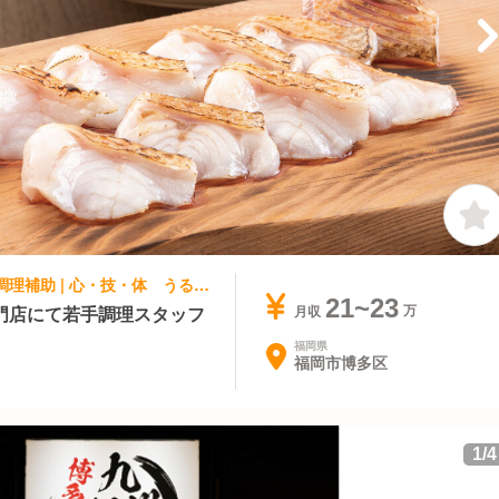
和食, 専門店（各国料理） | 調理見習い・調理補助 | 心・技・体 うるふ博多
21~23
門店にて若手調理スタッフ
月収
福岡県
福岡市博多区
1
/
4