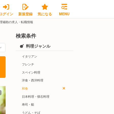
ログイン
新規登録
気になる
MENU
理補助の求人・転職情報
検索条件
料理ジャンル
イタリアン
フレンチ
スペイン料理
洋食・西洋料理
和食
日本料理・懐石料理
寿司・鮨
うどん・そば