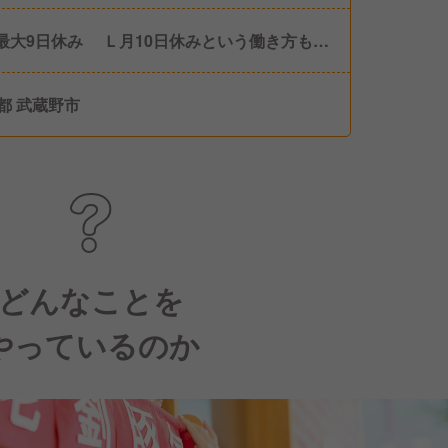
月最大9日休み Ｌ月10日休みという働き方も選
 ■ 有給休暇 ■ 慶弔休暇 ■ 育児休暇 ■ 産前産
暇 ■ スリーシーズン休暇 ■ リフレッシュ休暇 ■
都 武蔵野市
バーサリー休暇 ※その他独自の休暇制度あり
どんなことを
やっているのか