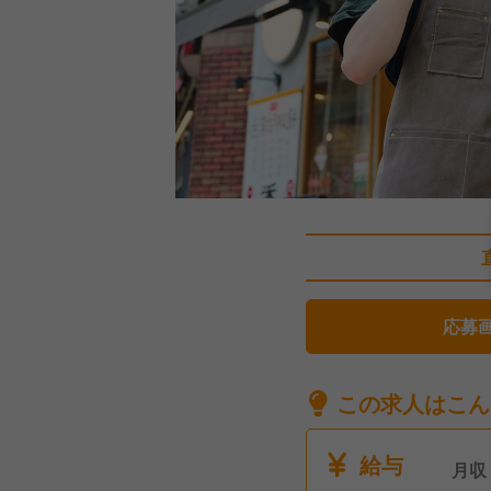
応募
この求人はこん
給与
月収