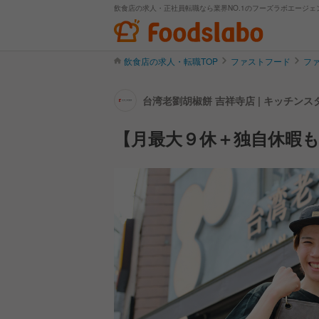
飲食店の求人・正社員転職なら業界NO.1のフーズラボエージェ
飲食店の求人・転職TOP
ファストフード
フ
台湾老劉胡椒餅 吉祥寺店 | キッチン
【月最大９休＋独自休暇