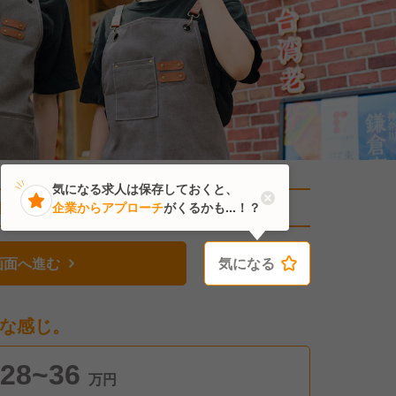
気になる求人は保存しておくと、
直近6人がこの求人を検討中
企業からアプローチ
がくるかも...！？
画面へ進む
気になる
気になる
な感じ。
28~36
万円