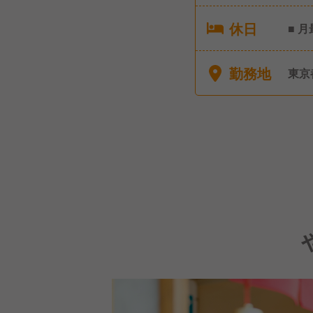
休日
■ 
択可能
後休
勤務地
東京
アニ