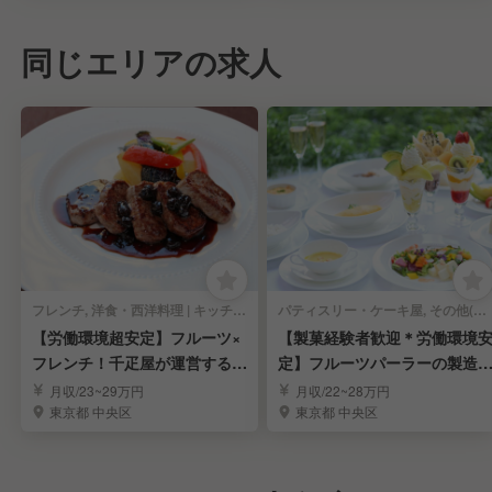
同じエリアの求人
フレンチ, 洋食・西洋料理 | キッチンスタッフ
パティスリー・ケーキ屋, その他(料理ジャンル) | キッチンスタッフ
【労働環境超安定】フルーツ×
【製菓経験者歓迎＊労働環境
フレンチ！千疋屋が運営するレ
定】フルーツパーラーの製造
ストラン調理人
調理スタッフ募集
月収/23~29万円
月収/22~28万円
東京都 中央区
東京都 中央区