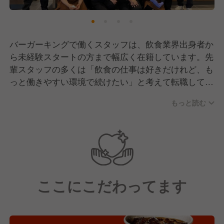
バーガーキングで働くスタッフは、飲食業界出身者か
ら未経験スタートの方まで幅広く在籍しています。先
輩スタッフの多くは「飲食の仕事は好きだけれど、も
っと働きやすい環境で続けたい」と考えて転職してき
たメンバーです。現場では立場や経験に関係なく意見
もっと読む
を出し合える風通しの良さがあり、困った時は自然と
助け合う雰囲気があります。無理なく長く働ける職場
づくりを大切にしています。
ここにこだわってます