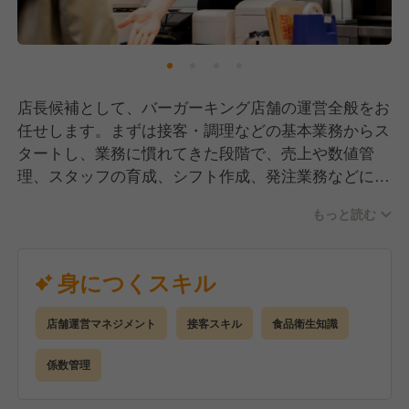
店長候補として、バーガーキング店舗の運営全般をお
任せします。まずは接客・調理などの基本業務からス
タートし、業務に慣れてきた段階で、売上や数値管
理、スタッフの育成、シフト作成、発注業務などにも
携わっていただきます。現場を理解したうえで店舗づ
もっと読む
くりに関われるため、裁量とやりがいを実感できるポ
ジションです。将来的には店長として、スタッフが働
きやすく、お客様に選ばれる店舗の運営を担っていた
身につくスキル
だくことを期待しています。
店舗運営マネジメント
接客スキル
食品衛生知識
係数管理