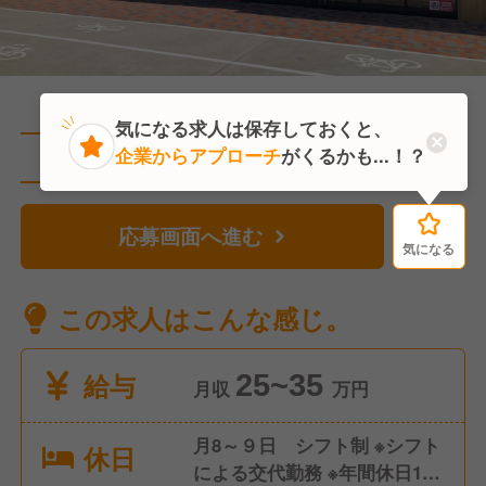
気になる求人は保存しておくと、
企業からアプローチ
がくるかも...！？
直近4人がこの求人を検討中
応募画面へ進む
気になる
気になる
この求人はこんな感じ。
給与
25~35
月収
万円
月8～９日 シフト制 ※シフト
休日
による交代勤務 ※年間休日108