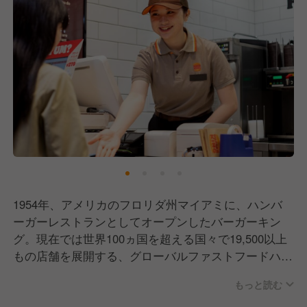
1954年、アメリカのフロリダ州マイアミに、ハンバ
ーガーレストランとしてオープンしたバーガーキン
グ。現在では世界100ヵ国を超える国々で19,500以上
もの店舗を展開する、グローバルファストフードハン
バーガーチェーンです。新鮮な食材と直火焼きの
もっと読む
100％ビーフパティにこだわり、注文を受けてから商
品を作るオーダーメイドのハンバーガーで、多くのフ