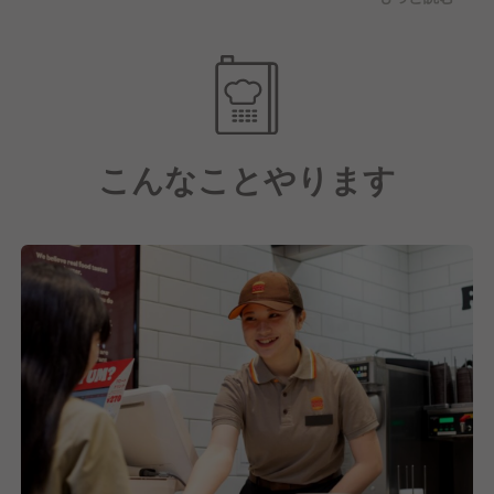
しました。 その第１号店のお店として、バーガーキ
ングFC事業を仙台エリア（現在は東京エリアにも出
店）にて展開をしております。 時代に沿った多用な
ニーズを汲み取り、食だけに留まることなく、お客様
満足を実現させていくことが私たちの使命です。私た
ちは「おいしい・うれしい・ありがとうの笑顔を」を
こんなことやります
合言葉にプライドを持って営業しております。