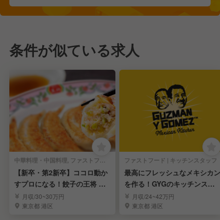
条件が似ている求人
中華料理・中国料理, ファストフード | キッチンスタッフ
ファストフード | キッチンスタッフ
【新卒・第2新卒】ココロ動か
最高にフレッシュなメキシカ
すプロになる！餃子の王将 店
を作る！GYGのキッチンスタ
舗スタッフ募集
ッフ
月収/30~30万円
月収/24~42万円
東京都 港区
東京都 港区