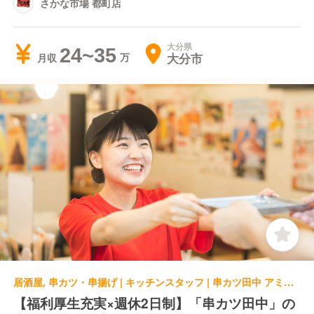
さかな市場 都町店
大分県
24~35
大分市
月収
居酒屋, 串カツ・串揚げ | キッチンスタッフ | 串カツ田中 アミュプラザおおいた
【福利厚生充実×週休2日制】「串カツ田中」の