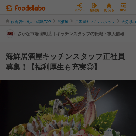
ログイン
新規登録
気になる
MENU
飲食店の求人・転職TOP
居酒屋
居酒屋キッチンスタッフ
大分県
さかな市場 都町店 | キッチンスタッフの転職・求人情報
海鮮居酒屋キッチンスタッフ正社員
募集！【福利厚生も充実◎】