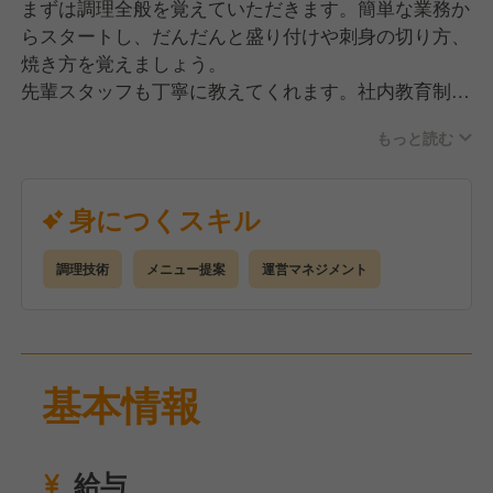
まずは調理全般を覚えていただきます。簡単な業務か
らスタートし、だんだんと盛り付けや刺身の切り方、
焼き方を覚えましょう。
先輩スタッフも丁寧に教えてくれます。社内教育制
度、繁盛店視察ツアー（人気店で勉強できる制度）も
もっと読む
あり、スキルアップが可能。1つひとつ技術を
身につけて成長できます。20代・30代を中心に活気
ある職場です。
身につくスキル
調理技術
メニュー提案
運営マネジメント
基本情報
給与