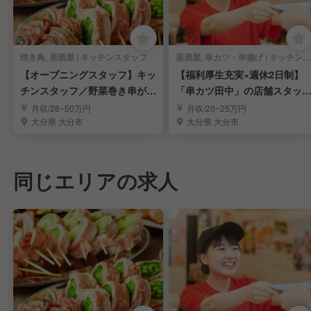
焼き鳥, 居酒屋 | キッチンスタッフ
居酒屋, 串カツ・串揚げ | キッチンスタッフ
【オープニングスタッフ】キッ
【福利厚生充実×週休2日制】
チンスタッフ／野菜巻き串が自
「串カツ田中」の店舗スタッ
慢の居酒屋
を募集！／大分
月収/28~50万円
月収/20~25万円
大分県 大分市
大分県 大分市
同じエリアの求人