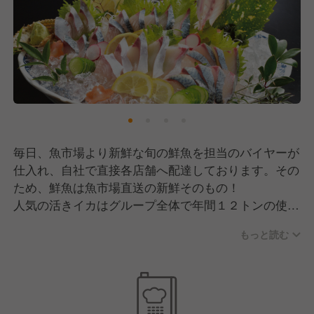
毎日、魚市場より新鮮な旬の鮮魚を担当のバイヤーが
仕入れ、自社で直接各店舗へ配達しております。その
ため、鮮魚は魚市場直送の新鮮そのもの！
人気の活きイカはグループ全体で年間１２トンの使用
量。イカには徹底してこだわり社内技能試験『イカ検
もっと読む
定』の資格などで技術向上に努めています。また、生
本マグロを１本買いしまぐろ解体ショーも定期的にお
こなっています。