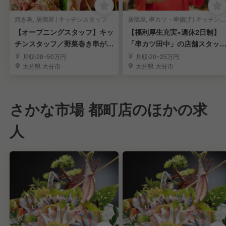
焼き鳥, 居酒屋 | キッチンスタッフ
居酒屋, 串カツ・串揚げ | キッチンスタッフ
【オープニングスタッフ】キッ
【福利厚生充実×週休2日制】
チンスタッフ／野菜巻き串が自
「串カツ田中」の店舗スタッ
慢の居酒屋
を募集！／大分
月収/28~50万円
月収/20~25万円
大分県 大分市
大分県 大分市
さかな市場 都町店のほかの求
人