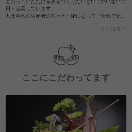
と言っていただける店をつくりたいという熱い想いで
日々営業しています。
九州各地の生産者の方々と一緒になって『安心で安全
な』そして『うまい！』食材をつくりその風土にねざ
もっと読む
した『食文化』を地域のお客様並びに従業員1人1人と
『守り育てる』ことが私達の考える 『飲食を通じて
地域社会に貢献する』事に繋がる、そう信じて日々頑
張っております。又、お客様の『よろこび』が私の
『よろこび』と思えるよう日々まごころをもって務め
ております。
ここにこだわってます