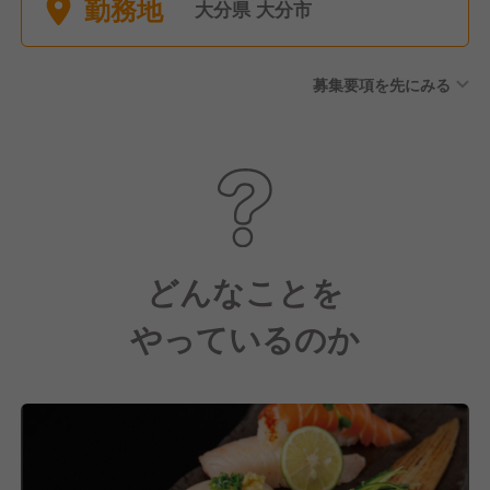
勤務地
会保険完備（雇用・労災・健
大分県 大分市
康・厚生年金）
募集要項を先にみる
どんなことを
やっているのか