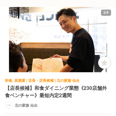
1
/
4
和食, 居酒屋 | 店長・店長候補 | 北の家族 仙台
【店長候補】和食ダイニング業態《230店舗外
食ベンチャー》最短内定2週間
北の家族 仙台