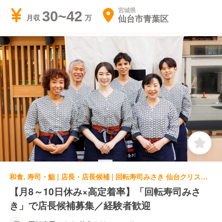
宮城県
30~42
仙台市青葉区
月収
和食, 寿司・鮨 | 店長・店長候補 | 回転寿司みさき 仙台クリスロード
【月8～10日休み×高定着率】「回転寿司みさ
き」で店長候補募集／経験者歓迎