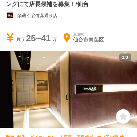
ングにて店長候補を募集！/仙台
楽蔵 仙台青葉通り店
宮城県
25~41
仙台市青葉区
月収
1
/
3