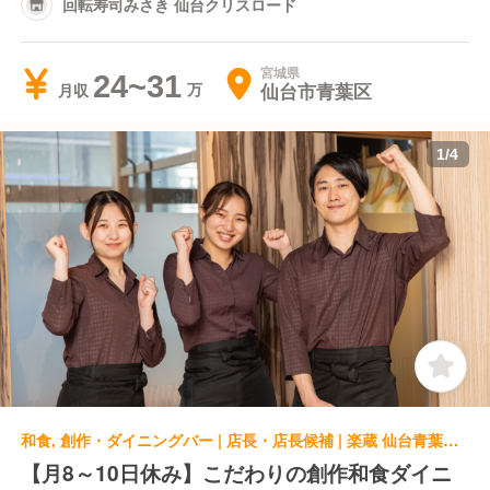
回転寿司みさき 仙台クリスロード
宮城県
24~31
仙台市青葉区
月収
1
/
4
和食, 創作・ダイニングバー | 店長・店長候補 | 楽蔵 仙台青葉通り店
【月8～10日休み】こだわりの創作和食ダイニ