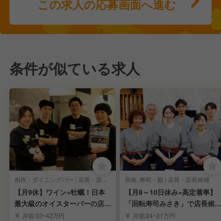
この求人の応募画面へ進む
条件が似ている求人
創作・ダイニングバー | 店長・店長候補
和食, 寿司・鮨 | 店長・店長候補
【月9休】ワイン×牡蠣！日本
【月8～10日休み×高定着率】
最大級のオイスターバーの店長
「回転寿司みさき」で店長候
候補◎
募集／経験者歓迎
月収/32~42万円
月収/24~31万円