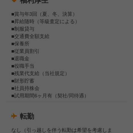
■賞与年3回（夏、冬、決算）
■昇給随時（等級査定による）
■制服貸与
■交通費全額支給
■保養所
■従業員割引
■退職金
■役職手当
■残業代支給（当社規定）
■財形貯蓄
■社員持株会
■試用期間6ヶ月有（契社/同待遇）
転勤
なし（引っ越しを伴う転勤は希望を考慮しま