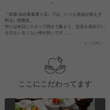
『楽蔵 仙台青葉通り店』では、いつも笑顔が絶えず
明るい雰囲気。
中には休日にスタッフ同士で集まり、交流を深めてい
る方もいるくらい仲が良いです。
もっと読む
"良い空間作りはチームワークが大切"という部分に重
きを置き、日々スタッフ一丸となって取り組んでいま
す。
また、ホールと調理場それぞれのエリアマネージャー
が、各エリアごとに1名ずつ在籍。
ここにこだわってます
何かあった時でもすぐに相談できる環境なので、安心
して働けます！