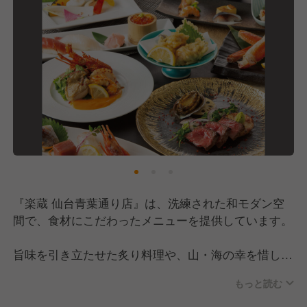
『楽蔵 仙台青葉通り店』は、洗練された和モダン空
間で、食材にこだわったメニューを提供しています。
旨味を引き立たせた炙り料理や、山・海の幸を惜しみ
なく使用。
もっと読む
お料理に合わせた日本酒や焼酎もご用意しているの
で、旬な食材の知識や幅広いお酒の知識も身に付きま