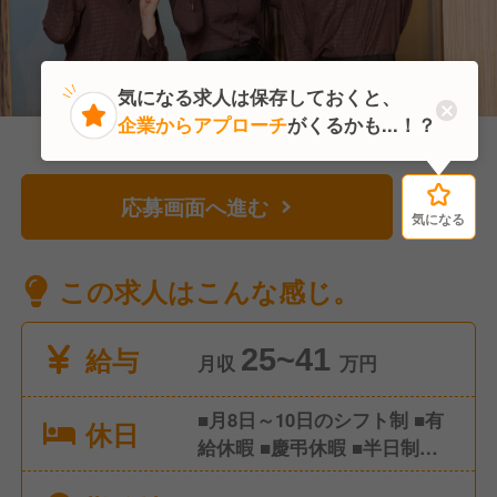
気になる求人は保存しておくと、
企業からアプローチ
がくるかも...！？
応募画面へ進む
気になる
気になる
この求人はこんな感じ。
給与
25~41
月収
万円
■月8日～10日のシフト制 ■有
休日
給休暇 ■慶弔休暇 ■半日制度
導入