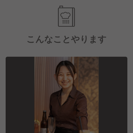
す。
更に、現場には裁量権を与えているので、スタッフ一
人ひとりの意見を伝えやすい雰囲気。
こんなことやります
あなたらしさは保ちつつ、サービススキルや調理技
術、店舗運営を学べます！