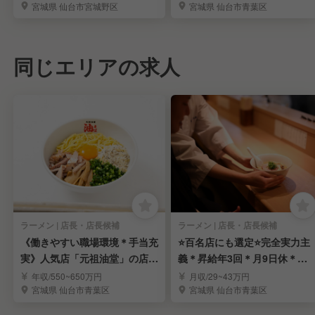
宮城県 仙台市宮城野区
宮城県 仙台市青葉区
同じエリアの求人
ラーメン | 店長・店長候補
ラーメン | 店長・店長候補
《働きやすい職場環境＊手当充
⭐️百名店にも選定⭐️完全実力主
実》人気店「元祖油堂」の店長
義＊昇給年3回＊月9日休＊店
を募集｜宮城エリア
舗拡大中！
年収/550~650万円
月収/29~43万円
宮城県 仙台市青葉区
宮城県 仙台市青葉区