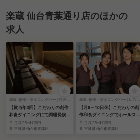
楽蔵 仙台青葉通り店のほかの
求人
和食, 創作・ダイニングバー | 料理長・料理長候補
和食, 創作・ダイニングバー | レストランサービス・ホールスタッフ
【賞与年3回】こだわりの創作
【月8～10日休】こだわりの創
和食ダイニングにて調理長候補
作和食ダイニングでホールス
を募集！/仙台
ッフを募集/仙台
月収/25~41万円
月収/25~41万円
宮城県 仙台市青葉区
宮城県 仙台市青葉区