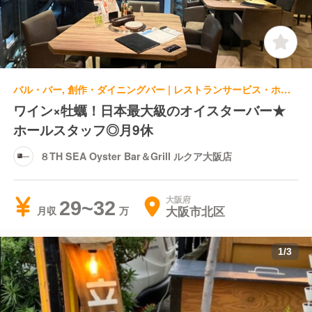
バル・バー, 創作・ダイニングバー | レストランサービス・ホールスタッフ | ８TH SEA Oyster Bar＆Grill ルクア大阪店
ワイン×牡蠣！日本最大級のオイスターバー★
ホールスタッフ◎月9休
８TH SEA Oyster Bar＆Grill ルクア大阪店
大阪府
29~32
大阪市北区
月収
1
/
3