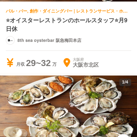
バル・バー, 創作・ダイニングバー | レストランサービス・ホールスタッフ | 8th sea oysterbar 阪急梅田本店
⭐オイスターレストランのホールスタッフ⭐月9
日休
8th sea oysterbar 阪急梅田本店
大阪府
29~32
大阪市北区
月収
1
/
4