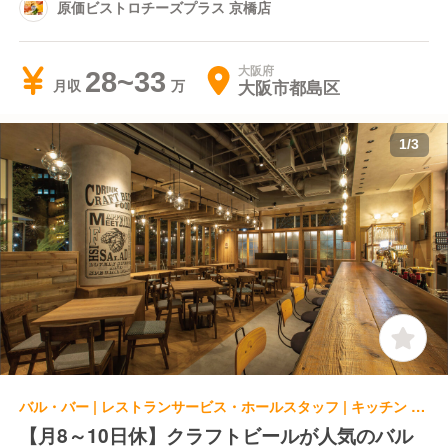
原価ビストロチーズプラス 京橋店
大阪府
28~33
大阪市都島区
月収
1
/
3
バル・バー | レストランサービス・ホールスタッフ | キッチン 本町キッチン
【月8～10日休】クラフトビールが人気のバル