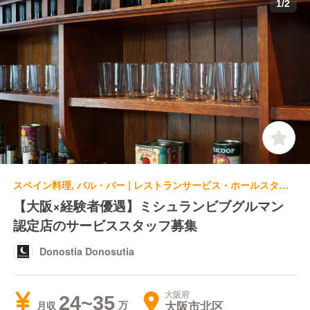
1
/
2
スペイン料理, バル・バー | レストランサービス・ホールスタッフ | Donostia Donosutia
【大阪×経験者優遇】ミシュランビブグルマン
認定店のサービススタッフ募集
Donostia Donosutia
大阪府
24~35
大阪市北区
月収