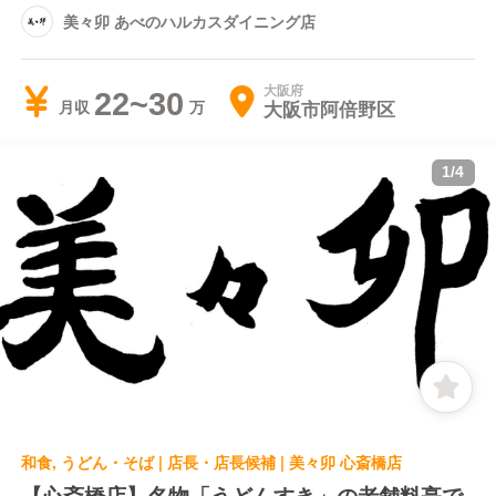
美々卯 あべのハルカスダイニング店
大阪府
22~30
大阪市阿倍野区
月収
1
/
4
和食, うどん・そば | 店長・店長候補 | 美々卯 心斎橋店
【心斎橋店】名物「うどんすき」の老舗料亭で