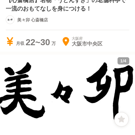
一流のおもてなしを身につける！
美々卯 心斎橋店
大阪府
22~30
大阪市中央区
月収
1
/
4