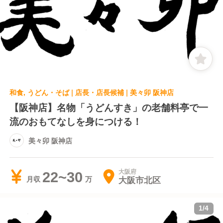
和食, うどん・そば | 店長・店長候補 | 美々卯 阪神店
【阪神店】名物「うどんすき」の老舗料亭で一
流のおもてなしを身につける！
美々卯 阪神店
大阪府
22~30
大阪市北区
月収
1
/
4