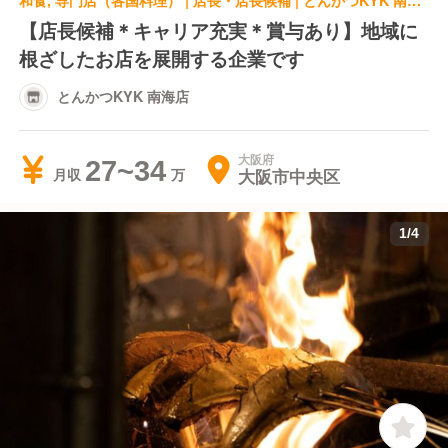
和食, 専門店（各国料理） | 店長・店長候補 | とんかつKYK 南海店
【店長候補＊キャリア充実＊賞与あり】地域に
根ざしたお店を展開する企業です
とんかつKYK 南海店
大阪府
27~34
大阪市中央区
月収
1
/
4