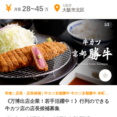
大阪府
28~45
大阪市北区
月収
1
/
2
和食 | 店長・店長候補 | 牛カツ京都勝牛 牛カツ京都勝牛 本町心斎橋店
《万博出店企業！若手活躍中！》行列のできる
牛カツ店の店長候補募集