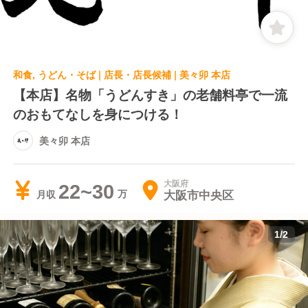
和食, うどん・そば | 店長・店長候補 | 美々卯 本店
【本店】名物「うどんすき」の老舗料亭で一流
のおもてなしを身につける！
美々卯 本店
大阪府
22~30
大阪市中央区
月収
1
/
2