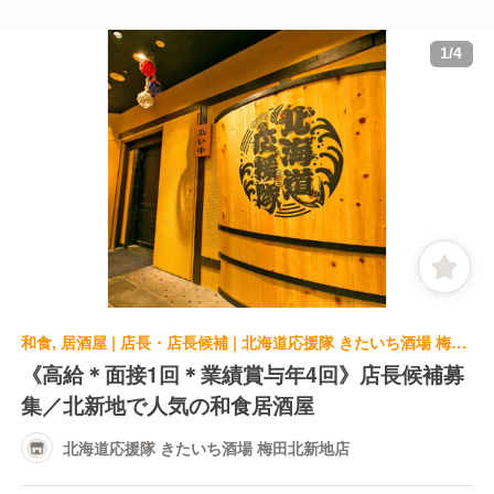
1
/
4
和食, 居酒屋 | 店長・店長候補 | 北海道応援隊 きたいち酒場 梅田北新地店
《高給＊面接1回＊業績賞与年4回》店長候補募
集／北新地で人気の和食居酒屋
北海道応援隊 きたいち酒場 梅田北新地店