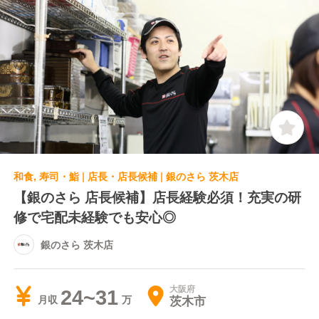
和食, 寿司・鮨 | 店長・店長候補 | 銀のさら 茨木店
【銀のさら 店長候補】店長経験必須！充実の研
修で宅配未経験でも安心◎
銀のさら 茨木店
大阪府
24~31
茨木市
月収