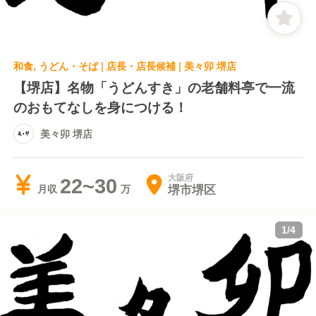
和食, うどん・そば | 店長・店長候補 | 美々卯 堺店
【堺店】名物「うどんすき」の老舗料亭で一流
のおもてなしを身につける！
美々卯 堺店
大阪府
22~30
堺市堺区
月収
1
/
4