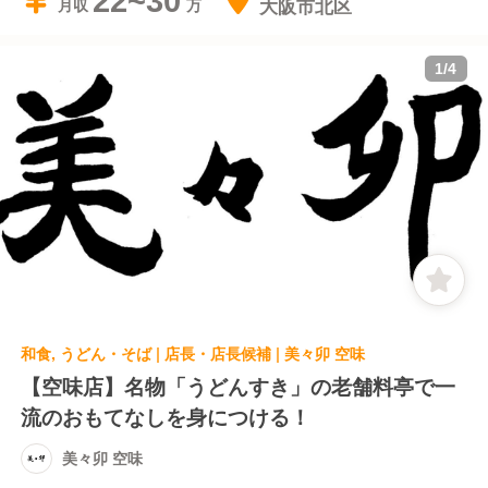
22~30
大阪市北区
月収
1
/
4
和食, うどん・そば | 店長・店長候補 | 美々卯 空味
【空味店】名物「うどんすき」の老舗料亭で一
流のおもてなしを身につける！
美々卯 空味