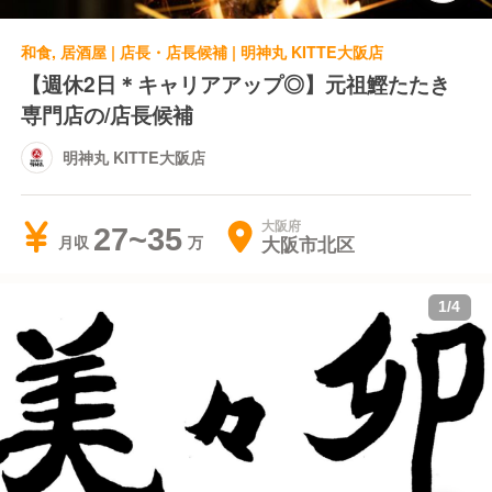
和食, 居酒屋 | 店長・店長候補 | 明神丸 KITTE大阪店
【週休2日＊キャリアアップ◎】元祖鰹たたき
専門店の/店長候補
明神丸 KITTE大阪店
大阪府
27~35
大阪市北区
月収
1
/
4