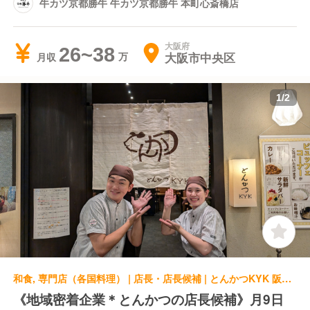
牛カツ京都勝牛 牛カツ京都勝牛 本町心斎橋店
大阪府
26~38
大阪市中央区
月収
1
/
2
和食, 専門店（各国料理） | 店長・店長候補 | とんかつKYK 阪急三番街店
《地域密着企業＊とんかつの店長候補》月9日