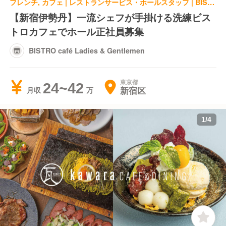
フレンチ, カフェ | レストランサービス・ホールスタッフ | BISTRO café Ladies & Gentlemen
【新宿伊勢丹】一流シェフが手掛ける洗練ビス
トロカフェでホール正社員募集
BISTRO café Ladies & Gentlemen
東京都
24~42
新宿区
月収
1
/
4