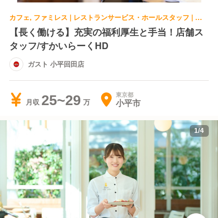
カフェ, ファミレス | レストランサービス・ホールスタッフ | ガスト 小平回田店
【長く働ける】充実の福利厚生と手当！店舗ス
タッフ/すかいらーくHD
ガスト 小平回田店
東京都
25~29
小平市
月収
1
/
4