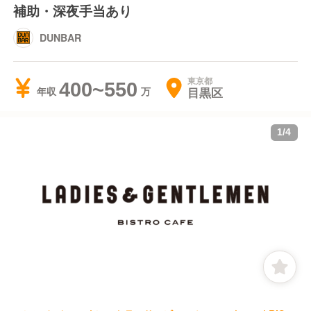
補助・深夜手当あり
DUNBAR
東京都
400~550
目黒区
年収
1
/
4