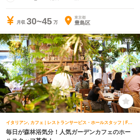
東京都
30~45
豊島区
月収
1
/
2
イタリアン, カフェ | レストランサービス・ホールスタッフ | FARMER'S KITCHEN 南町田グランベリーパーク
毎日が森林浴気分！人気ガーデンカフェのホー