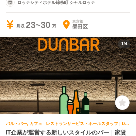
ロッテシティホテル錦糸町 シャルロッテ
東京都
23~30
墨田区
月収
1
/
4
バル・バー, カフェ | レストランサービス・ホールスタッフ | DUNBAR
IT企業が運営する新しいスタイルのバー｜家賃