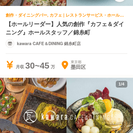
創作・ダイニングバー, カフェ | レストランサービス・ホールスタッフ | kawara CAFE＆DINING 錦糸町店
【ホールリーダー】人気の創作『カフェ＆ダイ
ニング』ホールスタッフ／錦糸町
kawara CAFE＆DINING 錦糸町店
東京都
30~45
墨田区
月収
1
/
4