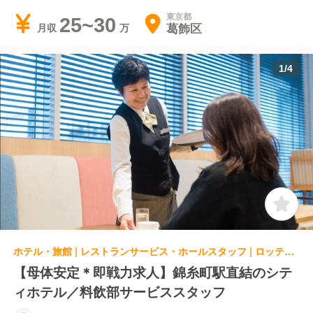
東京都
25~30
葛飾区
月収
1
/
4
ホテル・旅館 | レストランサービス・ホールスタッフ | ロッテシティホテル錦糸町 シャルロッテ
【母体安定＊即戦力求人】錦糸町駅直結のシテ
ィホテル／料飲部サービススタッフ