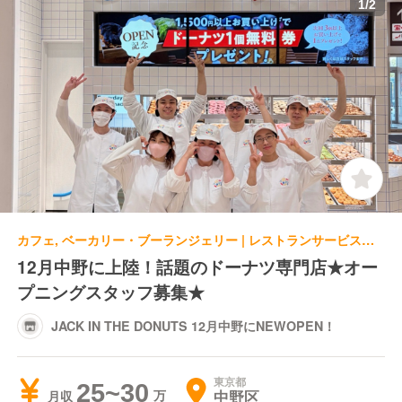
1
/
2
カフェ, ベーカリー・ブーランジェリー | レストランサービス・ホールスタッフ | JACK IN THE DONUTS 12月中野にNEWOPEN！
12月中野に上陸！話題のドーナツ専門店★オー
プニングスタッフ募集★
JACK IN THE DONUTS 12月中野にNEWOPEN！
東京都
25~30
中野区
月収