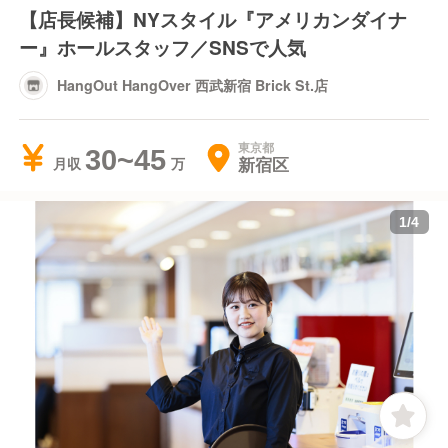
【店長候補】NYスタイル『アメリカンダイナ
ー』ホールスタッフ／SNSで人気
HangOut HangOver 西武新宿 Brick St.店
東京都
30~45
新宿区
月収
1
/
4