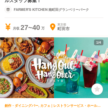
ルスタッフ募集！
FARMER'S KITCHEN 南町田グランベリーパーク
東京都
27~40
町田市
月収
1
/
4
創作・ダイニングバー, カフェ | レストランサービス・ホールスタッフ | HangOut HangOver 西武新宿 Brick St.店