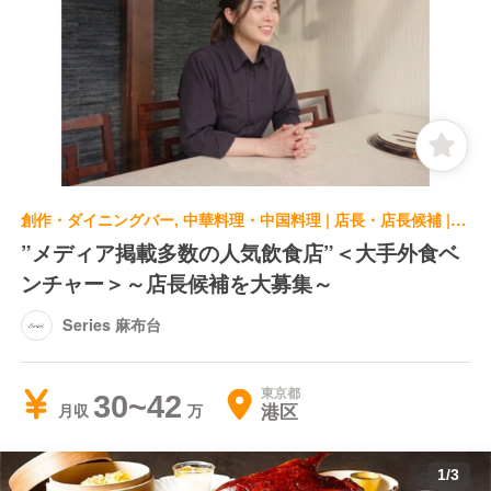
創作・ダイニングバー, 中華料理・中国料理 | 店長・店長候補 | Series 麻布台
”メディア掲載多数の人気飲食店”＜大手外食ベ
ンチャー＞～店長候補を大募集～
Series 麻布台
東京都
30~42
港区
月収
1
/
3