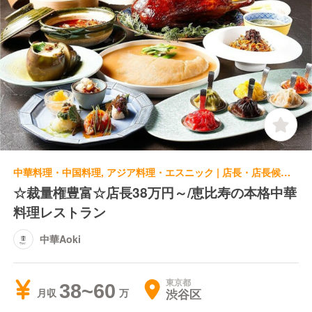
中華料理・中国料理, アジア料理・エスニック | 店長・店長候補 | 中華Aoki
☆裁量権豊富☆店長38万円～/恵比寿の本格中華
料理レストラン
中華Aoki
東京都
38~60
渋谷区
月収