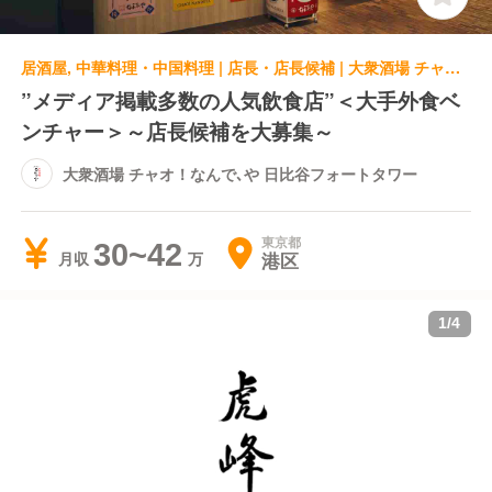
居酒屋, 中華料理・中国料理 | 店長・店長候補 | 大衆酒場 チャオ！なんで､や 日比谷フォートタワー
”メディア掲載多数の人気飲食店”＜大手外食ベ
ンチャー＞～店長候補を大募集～
大衆酒場 チャオ！なんで､や 日比谷フォートタワー
東京都
30~42
港区
月収
1
/
4