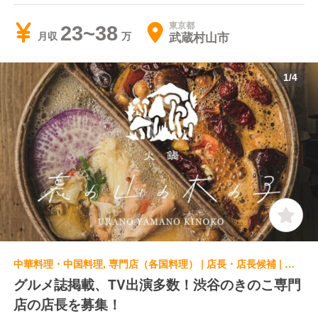
東京都
23~38
武蔵村山市
月収
1
/
4
中華料理・中国料理, 専門店（各国料理） | 店長・店長候補 | 裏の山の木の子 裏の山の木の子 渋谷
グルメ誌掲載、TV出演多数！渋谷のきのこ専門
店の店長を募集！