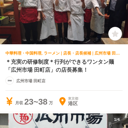
中華料理・中国料理, ラーメン | 店長・店長候補 | 広州市場 田町店
＊充実の研修制度＊行列ができるワンタン麺
「広州市場 田町店」の店長募集！
広州市場 田町店
東京都
23~38
港区
月収
1
/
4