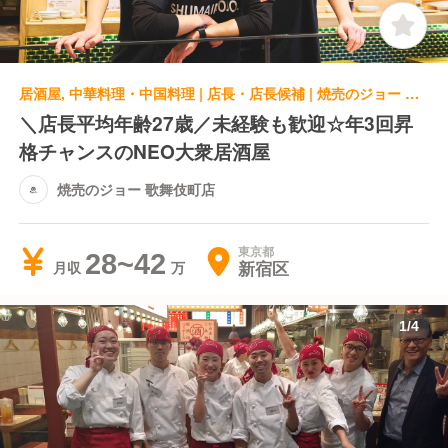
居酒屋, 中華料理・中国料理 | 店長・店長候補 | 焼売のジョー 歌舞伎町店
＼店長平均年齢27歳／未経験も歓迎☆年3回昇
格チャンスのNEO大衆居酒屋
焼売のジョー 歌舞伎町店
東京都
28~42
新宿区
月収
1
/
4