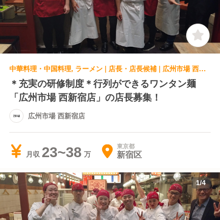
中華料理・中国料理, ラーメン | 店長・店長候補 | 広州市場 西新宿店
＊充実の研修制度＊行列ができるワンタン麺
「広州市場 西新宿店」の店長募集！
広州市場 西新宿店
東京都
23~38
新宿区
月収
1
/
4