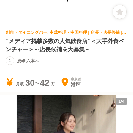
創作・ダイニングバー, 中華料理・中国料理 | 店長・店長候補 | 虎峰 六本木
”メディア掲載多数の人気飲食店”＜大手外食ベ
ンチャー＞～店長候補を大募集～
虎峰 六本木
東京都
30~42
港区
月収
1
/
4