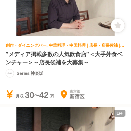
創作・ダイニングバー, 中華料理・中国料理 | 店長・店長候補 | Series 神楽坂
”メディア掲載多数の人気飲食店”＜大手外食ベ
ンチャー＞～店長候補を大募集～
Series 神楽坂
東京都
30~42
新宿区
月収
1
/
4