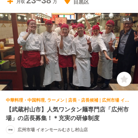
23~38
目黒区
月収
1
/
4
中華料理・中国料理, ラーメン | 店長・店長候補 | 広州市場 イオンモールむさし村山店
【武蔵村山市】人気ワンタン麺専門店「広州市
場」の店長募集！＊充実の研修制度
広州市場 イオンモールむさし村山店