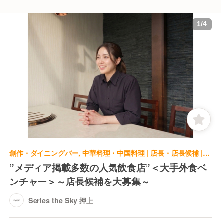
1
/
4
創作・ダイニングバー, 中華料理・中国料理 | 店長・店長候補 | Series the Sky 押上
”メディア掲載多数の人気飲食店”＜大手外食ベ
ンチャー＞～店長候補を大募集～
Series the Sky 押上