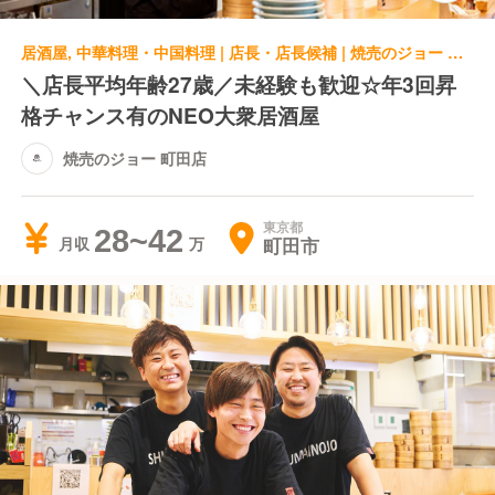
居酒屋, 中華料理・中国料理 | 店長・店長候補 | 焼売のジョー 町田店
＼店長平均年齢27歳／未経験も歓迎☆年3回昇
格チャンス有のNEO大衆居酒屋
焼売のジョー 町田店
東京都
28~42
町田市
月収