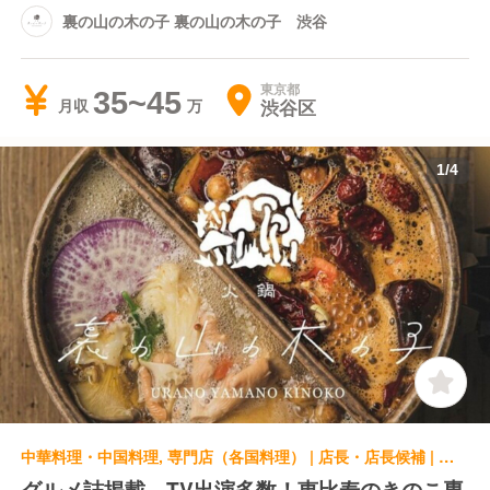
裏の山の木の子 裏の山の木の子 渋谷
東京都
35~45
渋谷区
月収
1
/
4
中華料理・中国料理, 専門店（各国料理） | 店長・店長候補 | 裏の山の木の子 裏の山の木の子 恵比寿
グルメ誌掲載、TV出演多数！恵比寿のきのこ専