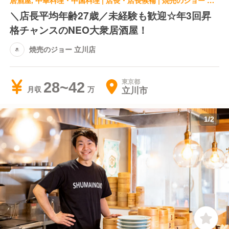
居酒屋, 中華料理・中国料理 | 店長・店長候補 | 焼売のジョー 立川店
＼店長平均年齢27歳／未経験も歓迎☆年3回昇
格チャンスのNEO大衆居酒屋！
焼売のジョー 立川店
東京都
28~42
立川市
月収
1
/
2