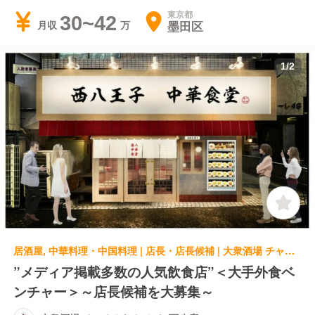
東京都
30~42
墨田区
月収
1
/
2
居酒屋, 中華料理・中国料理 | 店長・店長候補 | 大衆酒場 チャオ！なんで､や 西八店
”メディア掲載多数の人気飲食店”＜大手外食ベ
ンチャー＞～店長候補を大募集～