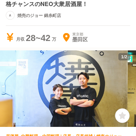
格チャンスのNEO大衆居酒屋！
焼売のジョー 錦糸町店
東京都
28~42
墨田区
月収
1
/
2