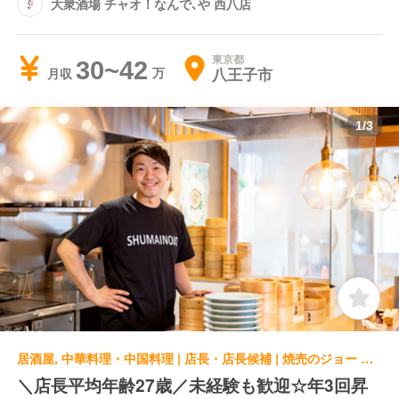
大衆酒場 チャオ！なんで､や 西八店
東京都
30~42
八王子市
月収
1
/
3
居酒屋, 中華料理・中国料理 | 店長・店長候補 | 焼売のジョー 錦糸町店
＼店長平均年齢27歳／未経験も歓迎☆年3回昇